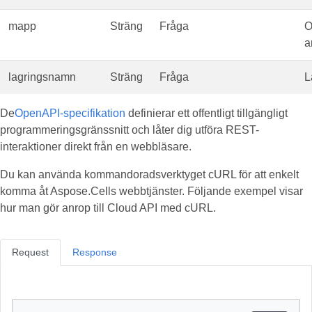
mapp
Sträng
Fråga
O
a
lagringsnamn
Sträng
Fråga
L
De
OpenAPI-specifikation
definierar ett offentligt tillgängligt
programmeringsgränssnitt och låter dig utföra REST-
interaktioner direkt från en webbläsare.
Du kan använda kommandoradsverktyget cURL för att enkelt
komma åt Aspose.Cells webbtjänster. Följande exempel visar
hur man gör anrop till Cloud API med cURL.
Request
Response