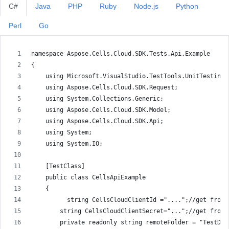
C#
Java
PHP
Ruby
Node.js
Python
Perl
Go
namespace Aspose.Cells.Cloud.SDK.Tests.Api.Example
{
    using Microsoft.VisualStudio.TestTools.UnitTesting;
    using Aspose.Cells.Cloud.SDK.Request;
    using System.Collections.Generic;
    using Aspose.Cells.Cloud.SDK.Model;
    using Aspose.Cells.Cloud.SDK.Api;
    using System;
    using System.IO;
    [TestClass]
    public class CellsApiExample
    {
          string CellsCloudClientId ="....";//get from 
        string CellsCloudClientSecret="...";//get from 
        private readonly string remoteFolder = "TestDat