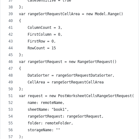
    CaseSensitive = true
};
var rangeSortRequestCellArea = new Model.Range()
{
    ColumnCount = 3,
    FirstColumn = 0,
    FirstRow = 0,
    RowCount = 15
};
var rangeSortRequest = new RangeSortRequest()
{
    DataSorter = rangeSortRequestDataSorter,
    CellArea = rangeSortRequestCellArea
};
var request = new PostWorksheetCellsRangeSortRequest(
    name: remoteName,
    sheetName: "book1",
    rangeSortRequest: rangeSortRequest,
    folder: remoteFolder,
    storageName: ""
);