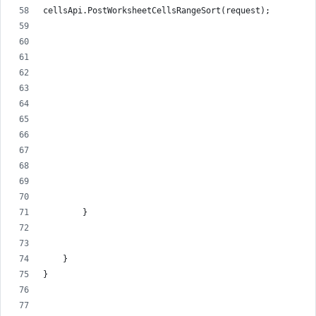
cellsApi.PostWorksheetCellsRangeSort(request);
        }
    }
}