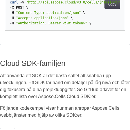
curl 
-v
"http://api.aspose.cloud/v3.0/cells/{name}/workshee
Copy
-X
POST
\
-H
"Content-Type: application/json"
\
-H
"Accept: application/json"
\
-H
"Authorization: Bearer <jwt token>"
\
Cloud SDK-familjen
Att använda ett SDK är det bästa sättet att snabba upp
utvecklingen. Ett SDK tar hand om detaljer på låg nivå och låter
dig fokusera på dina projektuppgifter. Se GitHub-arkivet för en
komplett lista över Aspose.Cells Cloud SDK:er.
Följande kodexempel visar hur man anropar Aspose.Cells
webbtjänster med hjälp av olika SDK:er: