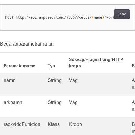
Copy
POST http://api.aspose.cloud/v3.0//cells/
{
name
}
/worksheets/
{
s
Begäranparametrarna är:
Sökväg/Frågesträng/HTTP-
Parameternamn
Typ
kropp
B
namn
Sträng
Väg
A
n
arknamn
Sträng
Väg
A
n
räckviddFunktion
Klass
Kropp
B
i