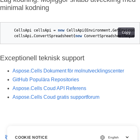
minimal kodning
CellsApi
cellsApi
=
new
CellsApi
(
Environment
.
GetEnvironme
Copy
cellsApi
.
ConvertSpreadsheet
(
new
ConvertSpreadsheetRequest
Exceptionell teknisk support
Aspose.Cells Dokument för molnutvecklingscenter
GitHub Populära Repositories
Aspose.Cells Coud API Referens
Aspose.Cells Coud gratis supportforum
Aspose.Cells Komma igång med
Utvecklarguide: Konvertera,
molnet: Så här bearbetar du Excel-
slå samman, dela, skydda,
COOKIE NOTICE