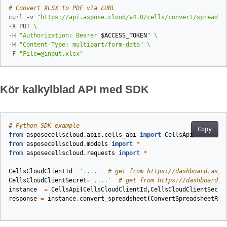
# Convert XLSX to PDF via cURL
curl -v 
"https://api.aspose.cloud/v4.0/cells/convert/spreadsh
-X PUT 
-H 
"Authorization: Bearer 
$ACCESS_TOKEN
"
-H 
"Content-Type: multipart/form-data"
-F 
"File=@input.xlsx"
Kör kalkylblad API med SDK
# Python SDK example
Copy
from
asposecellscloud.apis.cells_api
import
CellsApi
from
asposecellscloud.models
import
*
from
asposecellscloud.requests
import
*
CellsCloudClientId
=
'....'
# get from https://dashboard.aspo
CellsCloudClientSecret
=
'....'
# get from https://dashboard.a
instance
=
CellsApi
(
CellsCloudClientId
,
CellsCloudClientSecre
response
=
instance
.
convert_spreadsheet
(
ConvertSpreadsheetReq