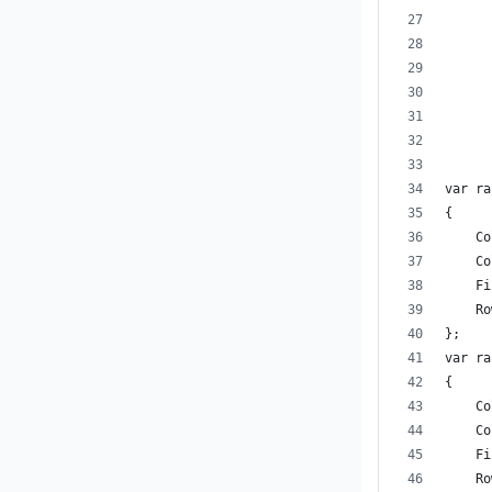
      
      
      
      
var ra
{
    Co
    Co
    Fi
    Ro
};
var ra
{
    Co
    Co
    Fi
    Ro