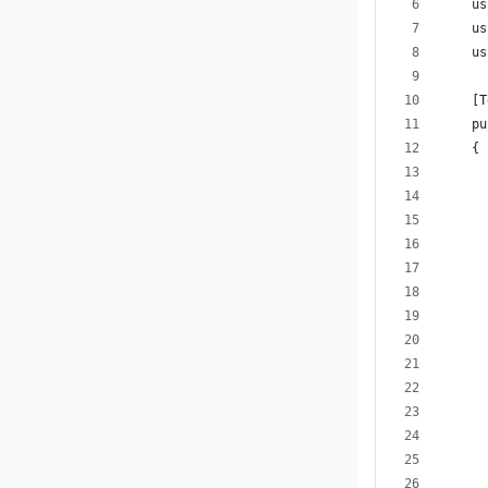
    us
    us
    us
    [T
    pu
    {
      
      
      
      
      
      
      
      
      
      
      
      