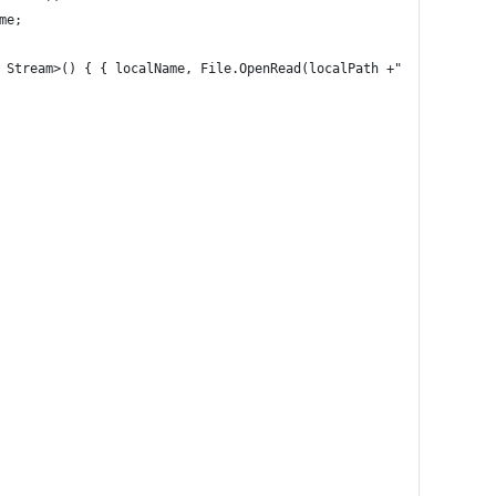
me;
 Stream>() { { localName, File.OpenRead(localPath +"/"+ localNam