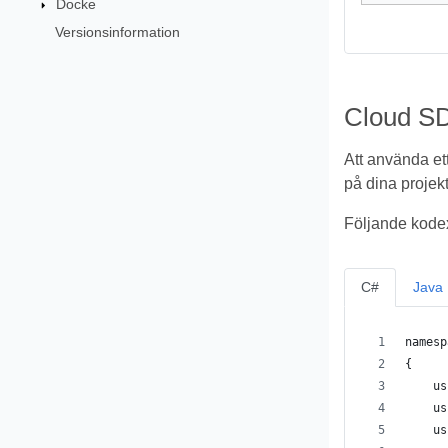
Docke
Versionsinformation
Cloud SD
Att använda et
på dina projekt
Följande kodex
C#
Java
namesp
{
    us
    us
    us