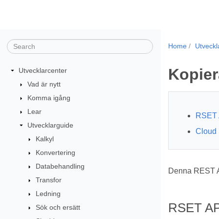
Home
Utveckl
Kopier
Utvecklarcenter
Vad är nytt
Komma igång
Lear
RSET 
Utvecklarguide
Cloud 
Kalkyl
Konvertering
Databehandling
Denna REST API
Transfor
Ledning
RSET AP
Sök och ersätt