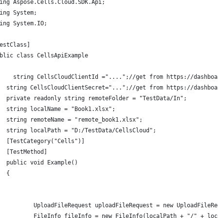
ing Aspose.Cells.Cloud.SDK.Api;
ing System;
ing System.IO;
estClass]
blic class CellsApiExample
    string CellsCloudClientId ="....";//get from https://dashboa
  string CellsCloudClientSecret="...";//get from https://dashboa
  private readonly string remoteFolder = "TestData/In";
  string localName = "Book1.xlsx";
  string remoteName = "remote_book1.xlsx";
  string localPath = "D:/TestData/CellsCloud";
  [TestCategory("Cells")]
  [TestMethod]
  public void Example()
  {
          UploadFileRequest uploadFileRequest = new UploadFileRe
          FileInfo fileInfo = new FileInfo(localPath + "/" + loc