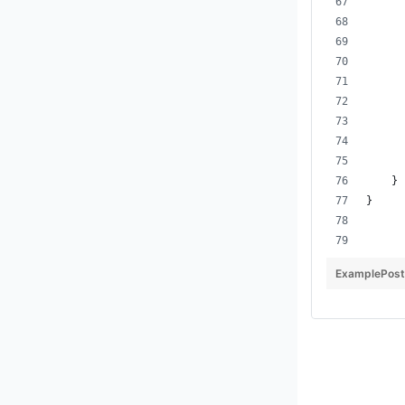
      
    }
}
ExamplePost