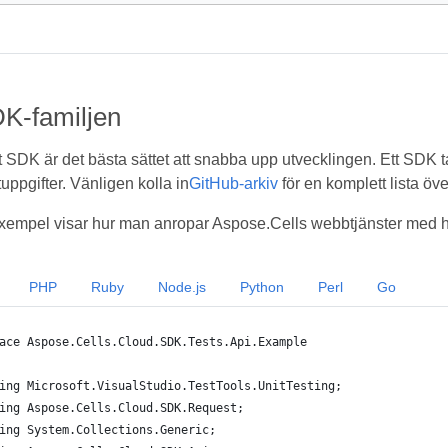
K-familjen
t SDK är det bästa sättet att snabba upp utvecklingen. Ett SDK t
uppgifter. Vänligen kolla in
GitHub-arkiv
för en komplett lista ö
empel visar hur man anropar Aspose.Cells webbtjänster med hj
PHP
Ruby
Node.js
Python
Perl
Go
ace Aspose.Cells.Cloud.SDK.Tests.Api.Example
ing Microsoft.VisualStudio.TestTools.UnitTesting;
ing Aspose.Cells.Cloud.SDK.Request;
ing System.Collections.Generic;