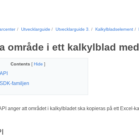
arcenter
Utvecklarguide
Utvecklarguide 3.
Kalkylbladselement
a område i ett kalkylblad med 
Contents
[
Hide
]
API
SDK-familjen
 anger att området i kalkylbladet ska kopieras på ett Excel-ka
I