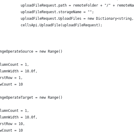
          uploadFileRequest.path = remoteFolder + "/" + remoteNa
          uploadFileRequest.storageName = "";
          uploadFileRequest.UploadFiles = new Dictionary<string,
          cellsApi.UploadFile(uploadFileRequest);
ngeOperateSource = new Range()
lumnCount = 1,
lumnWidth = 10.0f,
rstRow = 1,
wCount = 10
ngeOperateTarget = new Range()
lumnCount = 1,
lumnWidth = 10.0f,
rstRow = 10,
wCount = 10