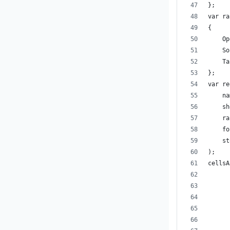
};
var ra
{
    Op
    So
    Ta
};
var re
    na
    sh
    ra
    fo
    st
);
cellsA