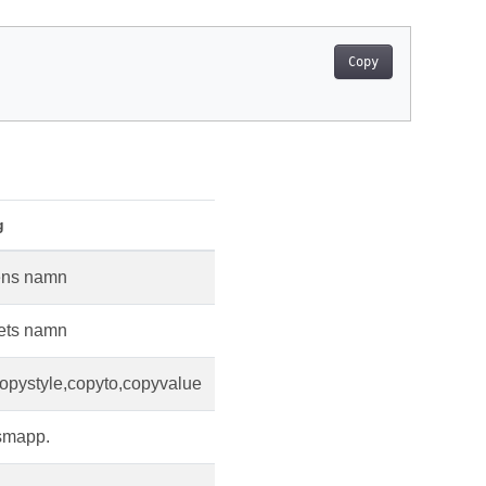
Copy
g
ens namn
ets namn
opystyle,copyto,copyvalue
smapp.