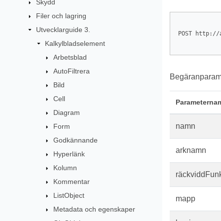
Skydd
Filer och lagring
Utvecklarguide 3.
POST http://
Kalkylbladselement
Arbetsblad
AutoFiltrera
Begäranparame
Bild
Cell
Parameterna
Diagram
namn
Form
Godkännande
arknamn
Hyperlänk
Kolumn
räckviddFunk
Kommentar
ListObject
mapp
Metadata och egenskaper