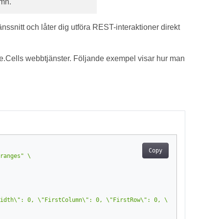
mn.
änssnitt och låter dig utföra REST-interaktioner direkt
Cells webbtjänster. Följande exempel visar hur man
Copy
ranges"
idth\": 0, \"FirstColumn\": 0, \"FirstRow\": 0, \"Name\": \"stri