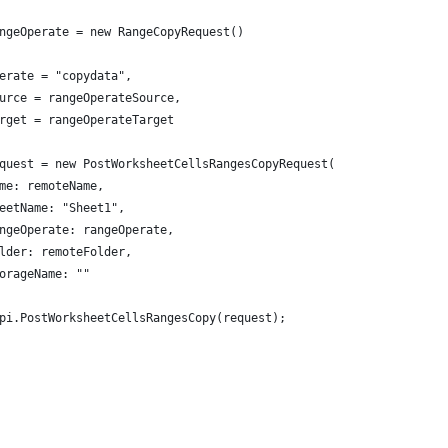
ngeOperate = new RangeCopyRequest()
erate = "copydata",
urce = rangeOperateSource,
rget = rangeOperateTarget
quest = new PostWorksheetCellsRangesCopyRequest(
me: remoteName,
eetName: "Sheet1",
ngeOperate: rangeOperate,
lder: remoteFolder,
orageName: ""
pi.PostWorksheetCellsRangesCopy(request);