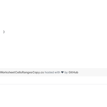
  }
WorksheetCellsRangesCopy.cs
hosted with ❤ by
GitHub