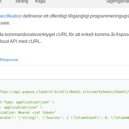
n
sträng
fråga
lagringsna
cifikation
definierar ett offentligt tillgängligt programmeringsgr
sare.
a kommandoradsverktyget cURL för att enkelt komma åt Aspose.
 Cloud API med cURL.
Response
ttps://api.aspose.cloud/v3.0/cells/Book1.xlsx/worksheets/Sheet1/
t-Type: application/json"
: application/json"
ization: Bearer <jwt token>"
erate\": \"string\", \"Source\": { \"ColumnCount\": 0, \"ColumnW