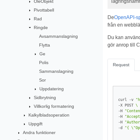
lagringsnam
OleObjekt
Pivottabell
De
OpenAPI-spe
Rad
från en webblä
Ringde
Avsammanslagning
Du kan använd
gör anrop till
Flytta
Ge
Polis
Request
Sammanslagning
Sor
Uppdatering
Sidbrytning
curl -v 
"h
-X POST 
Villkorlig formatering
-H 
"Conten
Kalkylbladsoperation
-H 
"Accept
-H 
"Author
Uppgift
-d 
"{ \"Op
Andra funktioner