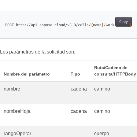
Copy
POST http://api.aspose.cloud/v3.0/cells/
{
name
}
/worksheets/
{
sh
Los parámetros de la solicitud son:
Ruta/Cadena de
Nombre del parámetro
Tipo
consulta/HTTPBody
nombre
cadena
camino
nombreHoja
cadena
camino
rangoOperar
cuerpo