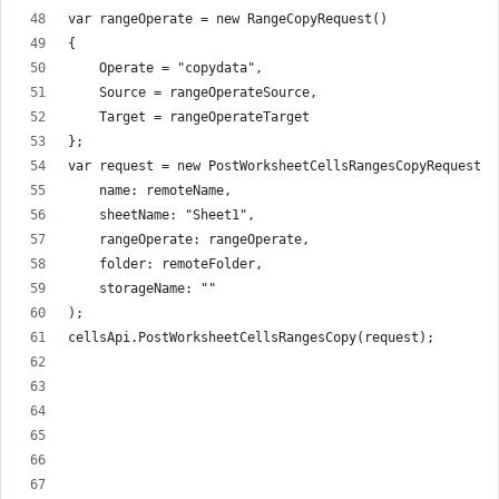
var rangeOperate = new RangeCopyRequest()
{
    Operate = "copydata",
    Source = rangeOperateSource,
    Target = rangeOperateTarget
};
var request = new PostWorksheetCellsRangesCopyRequest(
    name: remoteName,
    sheetName: "Sheet1",
    rangeOperate: rangeOperate,
    folder: remoteFolder,
    storageName: ""
);
cellsApi.PostWorksheetCellsRangesCopy(request);