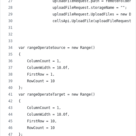
                uploadFileRequest.path = remoteFolder +
                uploadFileRequest.storageName = "";
                uploadFileRequest.UploadFiles = new Dic
                cellsApi.UploadFile(uploadFileRequest);
var rangeOperateSource = new Range()
{
    ColumnCount = 1,
    ColumnWidth = 10.0f,
    FirstRow = 1,
    RowCount = 10
};
var rangeOperateTarget = new Range()
{
    ColumnCount = 1,
    ColumnWidth = 10.0f,
    FirstRow = 10,
    RowCount = 10
};