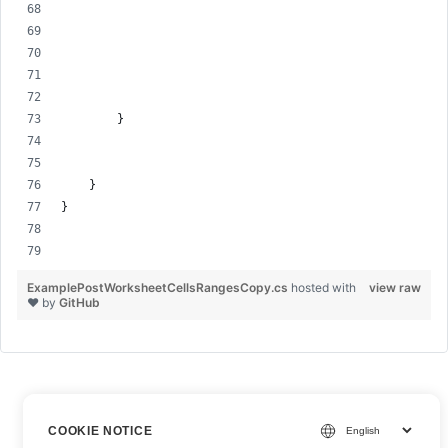
        }
    }
}
ExamplePostWorksheetCellsRangesCopy.cs
hosted with
view raw
❤ by
GitHub
COOKIE NOTICE