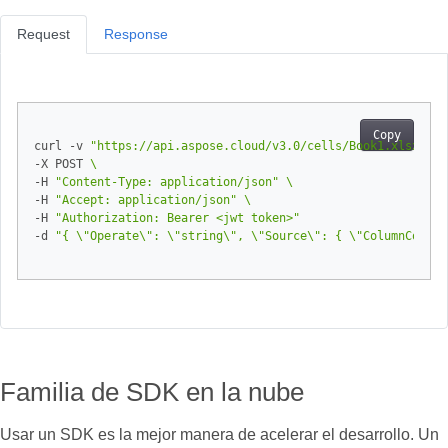
Request
Response
Copy
curl -v 
"https://api.aspose.cloud/v3.0/cells/Book1.xlsx/wor
-X POST 
-H 
"Content-Type: application/json"
-H 
"Accept: application/json"
-H 
"Authorization: Bearer <jwt token>"
-d 
"{ \"Operate\": \"string\", \"Source\": { \"ColumnCount\
Familia de SDK en la nube
Usar un SDK es la mejor manera de acelerar el desarrollo. Un