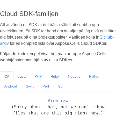
Cloud SDK-familjen
Att använda ett SDK är det bästa sättet att snabba upp
utvecklingen. Ett SDK tar hand om detaljer på låg nivå och låter
dig fokusera på dina projektuppgifter. Vänligen kolla in
GitHub-
arkiv
för en komplett lista över Aspose.Cells Cloud SDK:er.
Följande kodexempel visar hur man anropar Aspose.Cells
webbtjänster med hjälp av olika SDK:er:
C#
Java
PHP
Ruby
Node.js
Python
Android
Swift
Perl
Go
View raw
(Sorry about that, but we can’t show
files that are this big right now.)