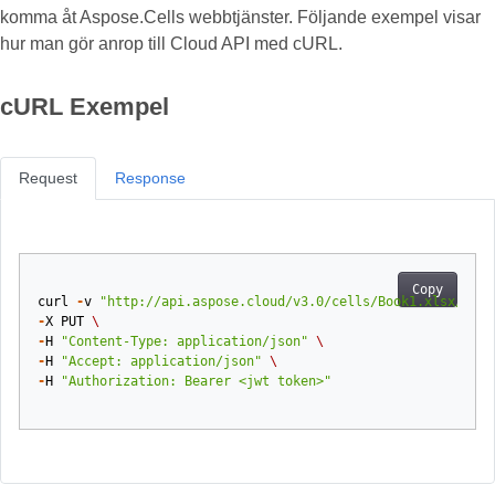
komma åt Aspose.Cells webbtjänster. Följande exempel visar
hur man gör anrop till Cloud API med cURL.
cURL Exempel
Request
Response
Copy
curl
-
v
"http://api.aspose.cloud/v3.0/cells/Book1.xlsx/work
-
X
PUT
\
-
H
"Content-Type: application/json"
\
-
H
"Accept: application/json"
\
-
H
"Authorization: Bearer <jwt token>"