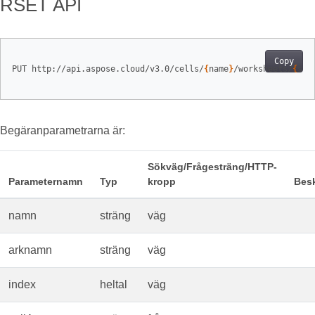
RSET API
Copy
PUT http://api.aspose.cloud/v3.0/cells/
{
name
}
/worksheets/
{
she
Begäranparametrarna är:
Sökväg/Frågesträng/HTTP-
Parameternamn
Typ
kropp
Besk
namn
sträng
väg
arknamn
sträng
väg
index
heltal
väg