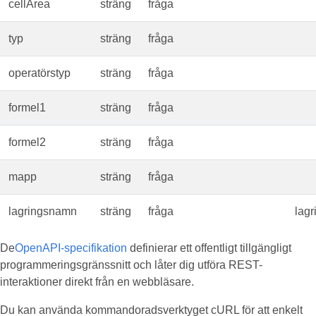
cellArea
sträng
fråga
typ
sträng
fråga
operatörstyp
sträng
fråga
formel1
sträng
fråga
formel2
sträng
fråga
mapp
sträng
fråga
lagringsnamn
sträng
fråga
lag
De
OpenAPI-specifikation
definierar ett offentligt tillgängligt
programmeringsgränssnitt och låter dig utföra REST-
interaktioner direkt från en webbläsare.
Du kan använda kommandoradsverktyget cURL för att enkelt