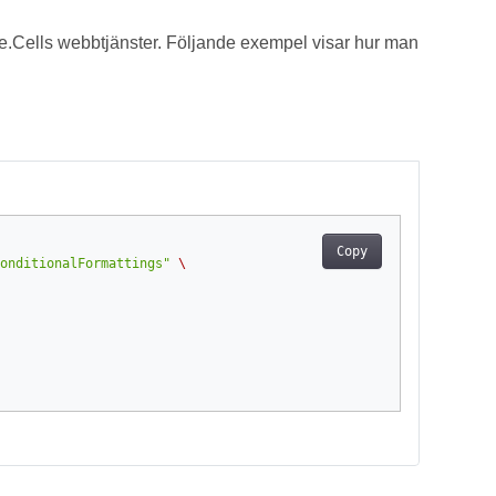
Cells webbtjänster. Följande exempel visar hur man
Copy
onditionalFormattings"
\