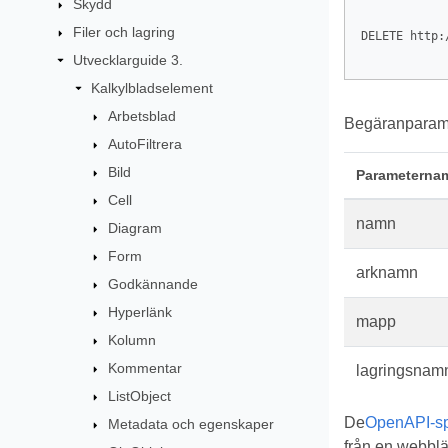
Skydd
Filer och lagring
DELETE http:
Utvecklarguide 3.
Kalkylbladselement
Arbetsblad
Begäranparame
AutoFiltrera
Bild
Parameterna
Cell
namn
Diagram
Form
arknamn
Godkännande
Hyperlänk
mapp
Kolumn
Kommentar
lagringsnam
ListObject
De
OpenAPI-spe
Metadata och egenskaper
från en webblä