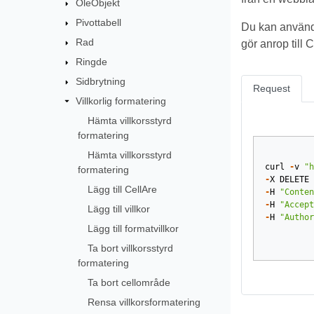
OleObjekt
Pivottabell
Du kan använd
Rad
gör anrop till
Ringde
Sidbrytning
Request
Villkorlig formatering
Hämta villkorsstyrd
formatering
Hämta villkorsstyrd
curl
-
v
"h
formatering
-
X
DELETE
Lägg till CellAre
-
H
"Conten
-
H
"Accept
Lägg till villkor
-
H
"Author
Lägg till formatvillkor
Ta bort villkorsstyrd
formatering
Ta bort cellområde
Rensa villkorsformatering