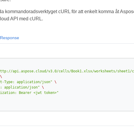
a kommandoradsverktyget cURL för att enkelt komma åt Aspose.
 Cloud API med cURL.
Response
ttp://api.aspose.cloud/v3.0/cells/Book1.xlsx/worksheets/sheet1/c
\
t-Type: application/json"
\
: application/json"
\
ization: Bearer <jwt token>"