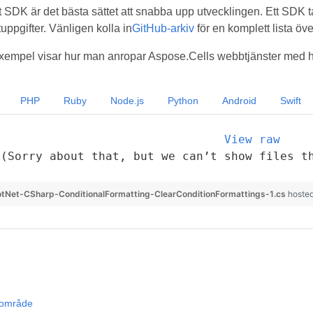
t SDK är det bästa sättet att snabba upp utvecklingen. Ett SDK t
uppgifter. Vänligen kolla in
GitHub-arkiv
för en komplett lista ö
empel visar hur man anropar Aspose.Cells webbtjänster med hj
PHP
Ruby
Node.js
Python
Android
Swift
View raw
(Sorry about that, but we can’t show files t
tNet-CSharp-ConditionalFormatting-ClearConditionFormattings-1.cs
hoste
llområde