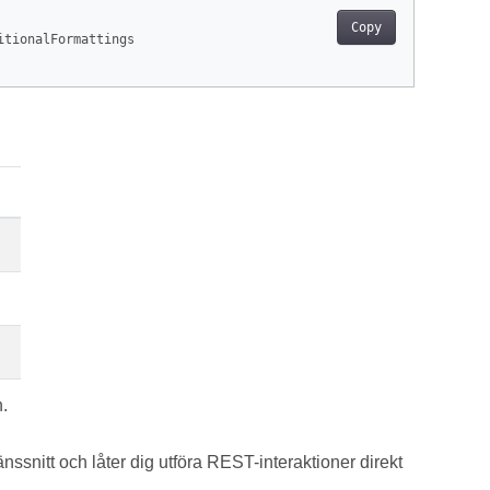
Copy
itionalFormattings

.
änssnitt och låter dig utföra REST-interaktioner direkt