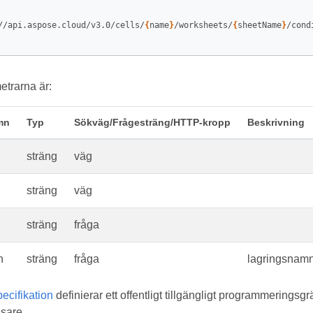
//api.aspose.cloud/v3.0/cells/
{
name
}
/worksheets/
{
sheetName
}
/cond
trarna är:
mn
Typ
Sökväg/Frågesträng/HTTP-kropp
Beskrivning
sträng
väg
sträng
väg
sträng
fråga
n
sträng
fråga
lagringsnamn
cifikation
definierar ett offentligt tillgängligt programmeringsgr
sare.