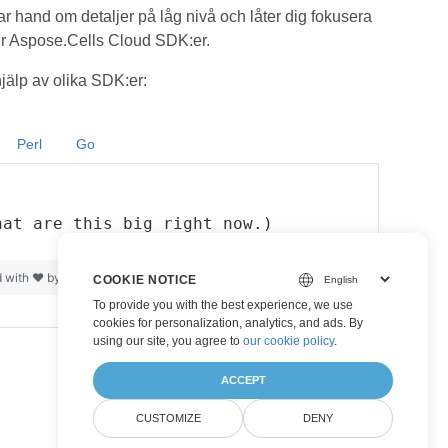
ar hand om detaljer på låg nivå och låter dig fokusera
ver Aspose.Cells Cloud SDK:er.
älp av olika SDK:er:
Perl
Go
hat are this big right now.)
d with ❤ by
GitHub
view raw
COOKIE NOTICE
To provide you with the best experience, we use
cookies for personalization, analytics, and ads. By
using our site, you agree to
our cookie policy
.
ACCEPT
CUSTOMIZE
DENY