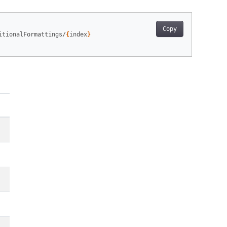
Copy
itionalFormattings/
{
index
}