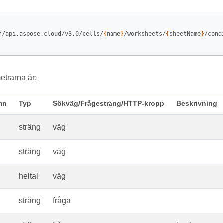
//api.aspose.cloud/v3.0/cells/
{
name
}
/worksheets/
{
sheetName
}
/cond
trarna är:
mn
Typ
Sökväg/Frågesträng/HTTP-kropp
Beskrivning
sträng
väg
sträng
väg
heltal
väg
sträng
fråga