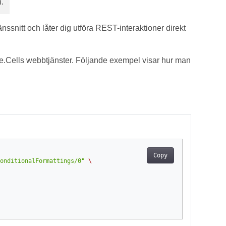
.
änssnitt och låter dig utföra REST-interaktioner direkt
Cells webbtjänster. Följande exempel visar hur man
Copy
onditionalFormattings/0"
\