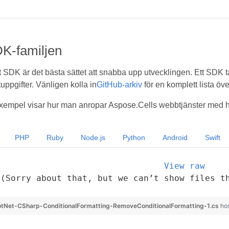
K-familjen
t SDK är det bästa sättet att snabba upp utvecklingen. Ett SDK t
uppgifter. Vänligen kolla in
GitHub-arkiv
för en komplett lista ö
empel visar hur man anropar Aspose.Cells webbtjänster med hj
PHP
Ruby
Node.js
Python
Android
Swift
View raw
(Sorry about that, but we can’t show files t
tNet-CSharp-ConditionalFormatting-RemoveConditionalFormatting-1.cs
ho