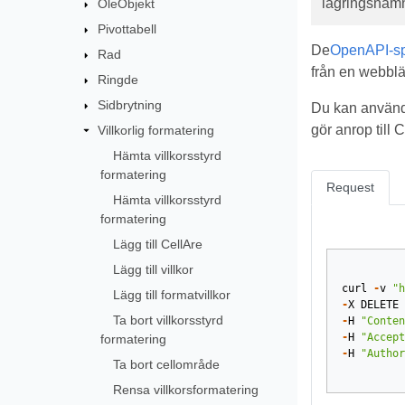
lagringsnam
OleObjekt
Pivottabell
De
OpenAPI-spe
Rad
från en webblä
Ringde
Sidbrytning
Du kan använd
gör anrop till
Villkorlig formatering
Hämta villkorsstyrd
formatering
Request
Hämta villkorsstyrd
formatering
Lägg till CellAre
Lägg till villkor
curl
-
v
"h
Lägg till formatvillkor
-
X
DELETE
Ta bort villkorsstyrd
-
H
"Conten
-
H
"Accept
formatering
-
H
"Author
Ta bort cellområde
Rensa villkorsformatering