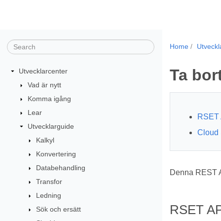
Home
Utveckl
Ta bor
Utvecklarcenter
Vad är nytt
Komma igång
Lear
RSET 
Utvecklarguide
Cloud 
Kalkyl
Konvertering
Databehandling
Denna REST API 
Transfor
Ledning
RSET AP
Sök och ersätt