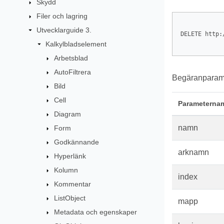
Skydd
Filer och lagring
Utvecklarguide 3.
DELETE http:
Kalkylbladselement
Arbetsblad
AutoFiltrera
Begäranparame
Bild
Cell
Parameterna
Diagram
namn
Form
Godkännande
arknamn
Hyperlänk
Kolumn
index
Kommentar
ListObject
mapp
Metadata och egenskaper