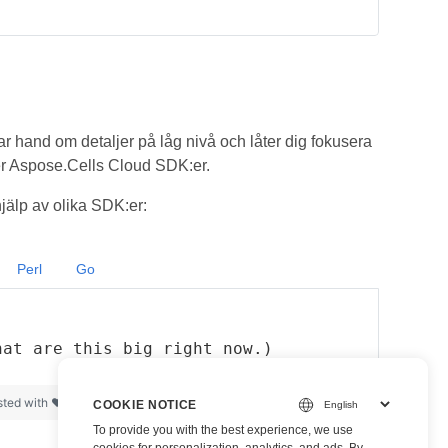
ar hand om detaljer på låg nivå och låter dig fokusera
ver Aspose.Cells Cloud SDK:er.
älp av olika SDK:er:
Perl
Go
hat are this big right now.)
sted with ❤ by
GitHub
view raw
COOKIE NOTICE
To provide you with the best experience, we use