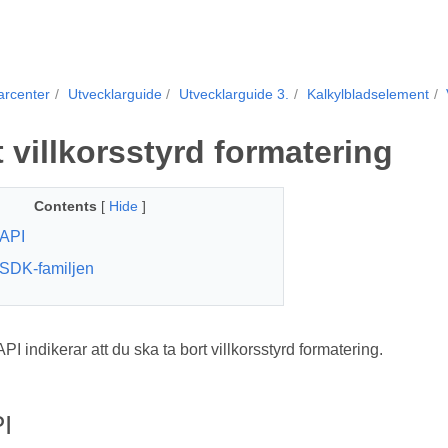
arcenter
Utvecklarguide
Utvecklarguide 3.
Kalkylbladselement
t villkorsstyrd formatering
Contents
[
Hide
]
API
SDK-familjen
indikerar att du ska ta bort villkorsstyrd formatering.
I