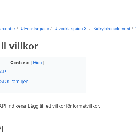
arcenter
Utvecklarguide
Utvecklarguide 3.
Kalkylbladselement
ll villkor
Contents
[
Hide
]
API
SDK-familjen
indikerar Lägg till ett villkor för formatvillkor.
I