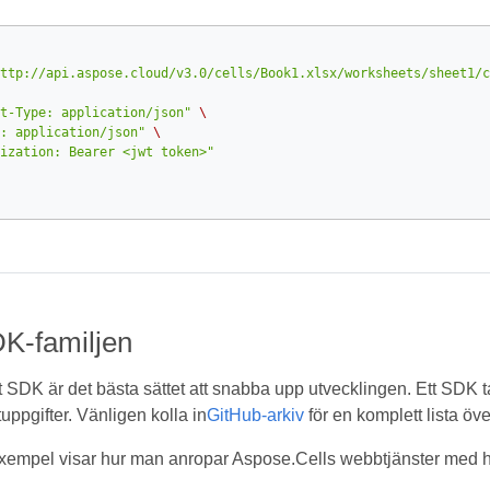
ttp://api.aspose.cloud/v3.0/cells/Book1.xlsx/worksheets/sheet1/c
t-Type: application/json"
\
: application/json"
\
ization: Bearer <jwt token>"
K-familjen
t SDK är det bästa sättet att snabba upp utvecklingen. Ett SDK t
uppgifter. Vänligen kolla in
GitHub-arkiv
för en komplett lista ö
empel visar hur man anropar Aspose.Cells webbtjänster med hj