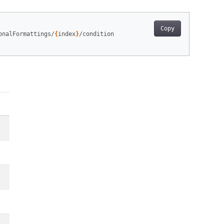
Copy
onalFormattings/
{
index
}
/condition
