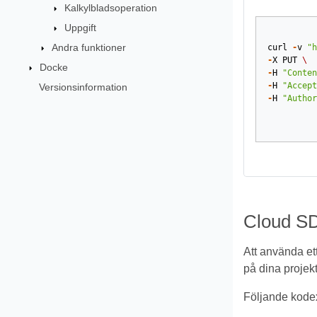
Kalkylbladsoperation
Uppgift
Andra funktioner
curl
-
v
"h
-
X
PUT
\
Docke
-
H
"Conten
-
H
"Accept
Versionsinformation
-
H
"Author
Cloud SD
Att använda et
på dina projekt
Följande kodex