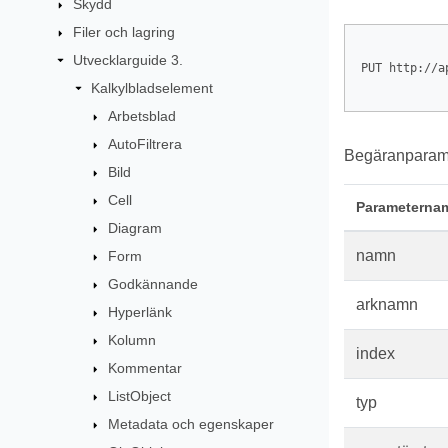
Skydd
Filer och lagring
Utvecklarguide 3.
PUT http://a
Kalkylbladselement
Arbetsblad
AutoFiltrera
Begäranparame
Bild
Cell
Parameterna
Diagram
namn
Form
Godkännande
arknamn
Hyperlänk
Kolumn
index
Kommentar
ListObject
typ
Metadata och egenskaper