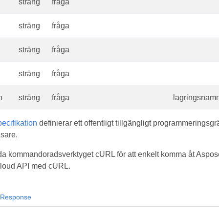
sträng
fråga
sträng
fråga
sträng
fråga
sträng
fråga
n
sträng
fråga
lagringsnamn
cifikation
definierar ett offentligt tillgängligt programmeringsgr
sare.
a kommandoradsverktyget cURL för att enkelt komma åt Aspose.
 Cloud API med cURL.
Response