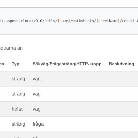
pi.aspose.cloud/v3.0/cells/
{
name
}
/worksheets/
{
sheetName
}
/conditi
trarna är:
mn
Typ
Sökväg/Frågesträng/HTTP-kropp
Beskrivning
sträng
väg
sträng
väg
heltal
väg
sträng
fråga