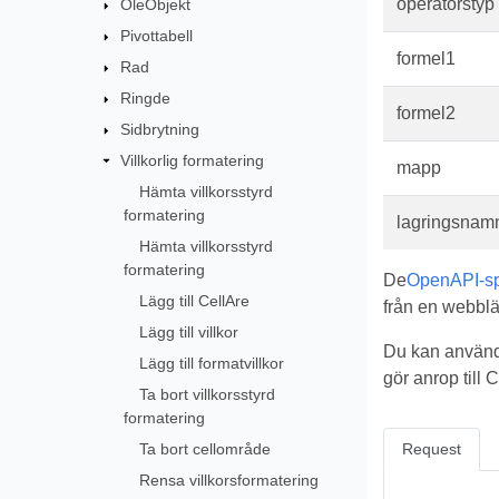
operatörstyp
OleObjekt
Pivottabell
formel1
Rad
Ringde
formel2
Sidbrytning
Villkorlig formatering
mapp
Hämta villkorsstyrd
formatering
lagringsnam
Hämta villkorsstyrd
formatering
De
OpenAPI-spe
Lägg till CellAre
från en webblä
Lägg till villkor
Du kan använd
Lägg till formatvillkor
gör anrop till
Ta bort villkorsstyrd
formatering
Ta bort cellområde
Request
Rensa villkorsformatering