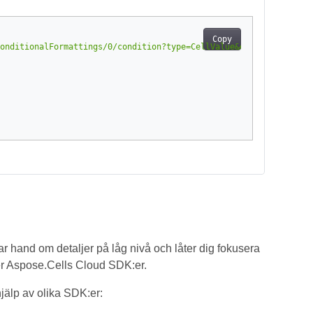
Copy
onditionalFormattings/0/condition?type=CellValue&operatorType=Eq
ar hand om detaljer på låg nivå och låter dig fokusera
ver Aspose.Cells Cloud SDK:er.
älp av olika SDK:er: