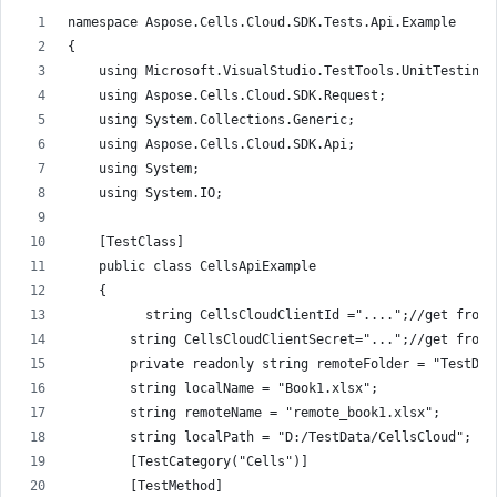
namespace Aspose.Cells.Cloud.SDK.Tests.Api.Example
{
    using Microsoft.VisualStudio.TestTools.UnitTesting;
    using Aspose.Cells.Cloud.SDK.Request;
    using System.Collections.Generic;
    using Aspose.Cells.Cloud.SDK.Api;
    using System;
    using System.IO;
    [TestClass]
    public class CellsApiExample
    {
          string CellsCloudClientId ="....";//get from 
        string CellsCloudClientSecret="...";//get from 
        private readonly string remoteFolder = "TestDat
        string localName = "Book1.xlsx";
        string remoteName = "remote_book1.xlsx";
        string localPath = "D:/TestData/CellsCloud";
        [TestCategory("Cells")]
        [TestMethod]