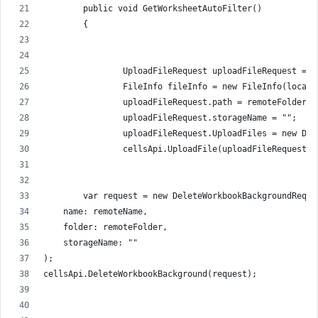
        public void GetWorksheetAutoFilter()
        {
                UploadFileRequest uploadFileRequest = n
                FileInfo fileInfo = new FileInfo(localP
                uploadFileRequest.path = remoteFolder +
                uploadFileRequest.storageName = "";
                uploadFileRequest.UploadFiles = new Dic
                cellsApi.UploadFile(uploadFileRequest);
        var request = new DeleteWorkbookBackgroundReque
    name: remoteName,
    folder: remoteFolder,
    storageName: ""
);
cellsApi.DeleteWorkbookBackground(request);