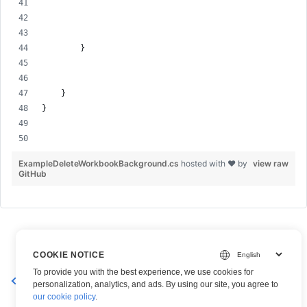
        }
    }
}
ExampleDeleteWorkbookBackground.cs
hosted with ❤ by
view raw
GitHub
COOKIE NOTICE
To provide you with the best experience, we use cookies for
Ställ in bakgrund på ett Excel-arbetsblad
personalization, analytics, and ads. By using our site, you agree to
our cookie policy
.