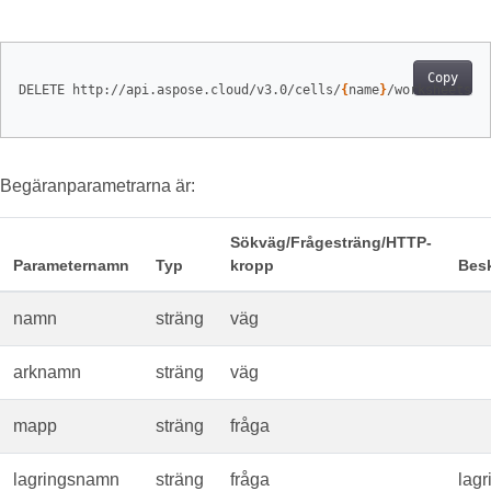
Copy
DELETE http://api.aspose.cloud/v3.0/cells/
{
name
}
/worksheets/
{
Begäranparametrarna är:
Sökväg/Frågesträng/HTTP-
Parameternamn
Typ
kropp
Besk
namn
sträng
väg
arknamn
sträng
väg
mapp
sträng
fråga
lagringsnamn
sträng
fråga
lag