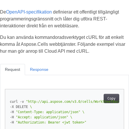
De
OpenAPI-specifikation
definierar ett offentligt tillgängligt
programmeringsgränssnitt och låter dig utföra REST-
interaktioner direkt från en webbläsare.
Du kan använda kommandoradsverktyget cURL för att enkelt
komma åt Aspose.Cells webbtjänster. Följande exempel visar
hur man gör anrop till Cloud API med cURL.
Request
Response
Copy
curl -v 
"http://api.aspose.com/v3.0/cells/WorkSheetBackgrou
-X DELETE 
-H 
"Content-Type: application/json"
-H 
"Accept: application/json"
-H 
"Authorization: Bearer <jwt token>"