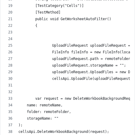
        [TestCategory("Cells")]
        [TestMethod]
        public void GetWorksheetAutoFilter()
        {
                UploadFileRequest uploadFileRequest = n
                FileInfo fileInfo = new FileInfo(localP
                uploadFileRequest.path = remoteFolder +
                uploadFileRequest.storageName = "";
                uploadFileRequest.UploadFiles = new Dic
                cellsApi.UploadFile(uploadFileRequest);
        var request = new DeleteWorkbookBackgroundReque
    name: remoteName,
    folder: remoteFolder,
    storageName: ""
);
cellsApi.DeleteWorkbookBackground(request);