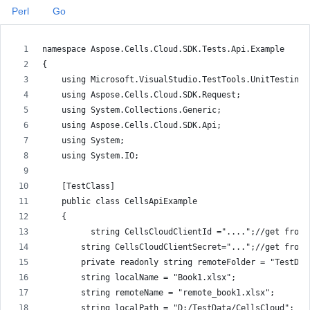
Perl
Go
namespace Aspose.Cells.Cloud.SDK.Tests.Api.Example
{
    using Microsoft.VisualStudio.TestTools.UnitTesting;
    using Aspose.Cells.Cloud.SDK.Request;
    using System.Collections.Generic;
    using Aspose.Cells.Cloud.SDK.Api;
    using System;
    using System.IO;
    [TestClass]
    public class CellsApiExample
    {
          string CellsCloudClientId ="....";//get from 
        string CellsCloudClientSecret="...";//get from 
        private readonly string remoteFolder = "TestDat
        string localName = "Book1.xlsx";
        string remoteName = "remote_book1.xlsx";
        string localPath = "D:/TestData/CellsCloud";