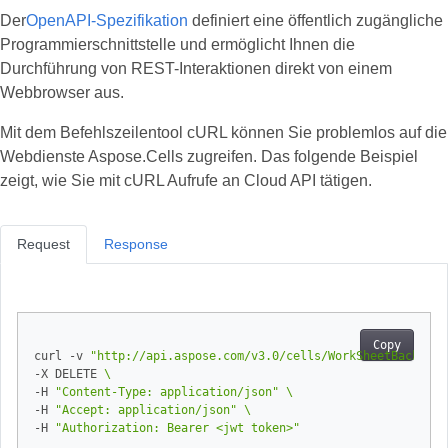
Der
OpenAPI-Spezifikation
definiert eine öffentlich zugängliche
Programmierschnittstelle und ermöglicht Ihnen die
Durchführung von REST-Interaktionen direkt von einem
Webbrowser aus.
Mit dem Befehlszeilentool cURL können Sie problemlos auf die
Webdienste Aspose.Cells zugreifen. Das folgende Beispiel
zeigt, wie Sie mit cURL Aufrufe an Cloud API tätigen.
Request
Response
Copy
curl -v 
"http://api.aspose.com/v3.0/cells/WorkSheetBackgrou
-X DELETE 
-H 
"Content-Type: application/json"
-H 
"Accept: application/json"
-H 
"Authorization: Bearer <jwt token>"