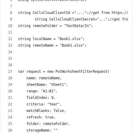
string CellsCloudClientId ="....";//get from https://da
        string CellsCloudClientSecret="...";//get from 
string remoteFolder = "TestData/In";
string localName = "Book1.xlsx";
string remoteName = "Book1.xlsx";
var request = new PutWorksheetFilterRequest(
    name: remoteName,
    sheetName: "Sheet1",
    range: "A1:B1",
    fieldIndex: 0,
    criteria: "Year",
    matchBlanks: false,
    refresh: true,
    folder: remoteFolder,
    storageName: ""