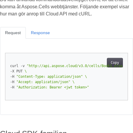
komma åt Aspose.Cells webbtjänster. Följande exempel visar
hur man gör anrop till Cloud API med cURL.
Request
Response
Copy
curl -v 
"http://api.aspose.cloud/v3.0/cells/Book1.xlsx/work
-X PUT 
-H 
"Content-Type: application/json"
-H 
"Accept: application/json"
-H 
"Authorization: Bearer <jwt token>"