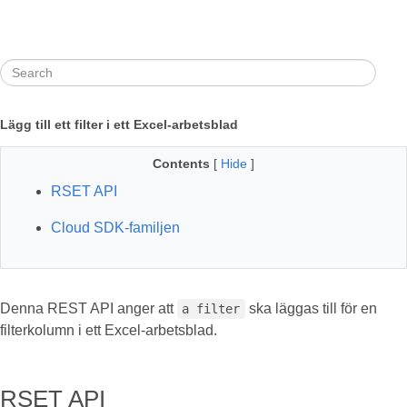
Lägg till ett filter i ett Excel-arbetsblad
Contents
[
Hide
]
RSET API
Cloud SDK-familjen
Denna REST API anger att
ska läggas till för en
a filter
filterkolumn i ett Excel-arbetsblad.
RSET API