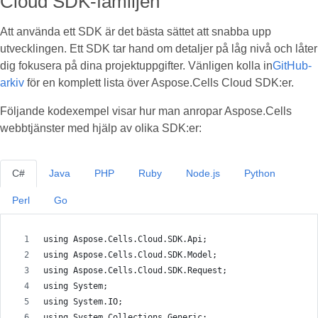
Cloud SDK-familjen
Att använda ett SDK är det bästa sättet att snabba upp
utvecklingen. Ett SDK tar hand om detaljer på låg nivå och låter
dig fokusera på dina projektuppgifter. Vänligen kolla in
GitHub-
arkiv
för en komplett lista över Aspose.Cells Cloud SDK:er.
Följande kodexempel visar hur man anropar Aspose.Cells
webbtjänster med hjälp av olika SDK:er:
C#
Java
PHP
Ruby
Node.js
Python
Perl
Go
using Aspose.Cells.Cloud.SDK.Api;
using Aspose.Cells.Cloud.SDK.Model;
using Aspose.Cells.Cloud.SDK.Request;
using System;
using System.IO;
using System.Collections.Generic;