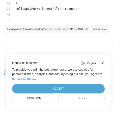
);
cellsApi.PutWorksheetFilter(request);
ExamplePutWorksheetFilter.cs
hosted with ❤ by
GitHub
view raw
COOKIE NOTICE
Skaffa ett autofilter i ett
Lägg till ett anpassat kriterium i ett
To provide you with the best experience, we use cookies for
Excel-arbetsblad
Excel-arbetsblad
personalization, analytics, and ads. By using our site, you agree to
our cookie policy
.
ACCEPT
CUSTOMIZE
DENY