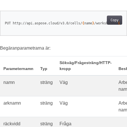
Copy
PUT http://api.aspose.cloud/v3.0/cells/
{
name
}
/worksheets/
{
she
Begäranparametrarna är:
Sökväg/Frågesträng/HTTP-
Parameternamn
Typ
kropp
Besk
namn
sträng
Väg
Arb
nam
arknamn
sträng
Väg
Arb
nam
räckvidd
sträng
Fråga