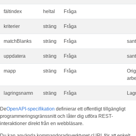
fältindex
heltal
Fråga
kriterier
sträng
Fråga
matchBlanks
sträng
Fråga
sant
uppdatera
sträng
Fråga
sant
mapp
sträng
Fråga
Orig
arb
lagringsnamn
sträng
Fråga
Lag
De
OpenAPI-specifikation
definierar ett offentligt tillgängligt
programmeringsgränssnitt och låter dig utföra REST-
interaktioner direkt från en webbläsare.
Du kan använda kommandoradsverktyget cURL för att enkelt