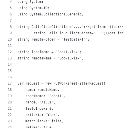
using System;
using System.IO;
using System.Collections.Generic;
string CellsCloudClientId ="....";//get from https://da
        string CellsCloudClientSecret="...";//get from 
string remoteFolder = "TestData/In";
string localName = "Book1.xlsx";
string remoteName = "Book1.xlsx";
var request = new PutWorksheetFilterRequest(
    name: remoteName,
    sheetName: "Sheet1",
    range: "A1:B1",
    fieldIndex: 0,
    criteria: "Year",
    matchBlanks: false,
    refresh: true,