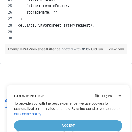
    folder: remoteFolder,
    storageName: ""
);
cellsApi.PutWorksheetFilter(request);
ExamplePutWorksheetFilter.cs
hosted with ❤ by
GitHub
view raw
Holen Sie sich einen
Fügen Sie einem Excel-Arbeitsblatt
COOKIE NOTICE
Autofilter in einem Excel-
ein benutzerdefiniertes Kriterium
To provide you with the best experience, we use cookies for
Arbeitsblatt
hinzu
personalization, analytics, and ads. By using our site, you agree to
our cookie policy
.
ACCEPT