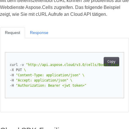
Mit dem Befehlszeilentool cURL können Sie problemlos auf die
Webdienste Aspose.Cells zugreifen. Das folgende Beispiel
zeigt, wie Sie mit cURL Aufrufe an Cloud API tätigen.
Request
Response
Copy
curl -v 
"http://api.aspose.cloud/v3.0/cells/Book1.xlsx/work
-X PUT 
-H 
"Content-Type: application/json"
-H 
"Accept: application/json"
-H 
"Authorization: Bearer <jwt token>"