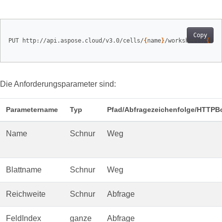
Copy
PUT http://api.aspose.cloud/v3.0/cells/
{
name
}
/worksheets/
{
she
Die Anforderungsparameter sind:
Parametername
Typ
Pfad/Abfragezeichenfolge/HTTPB
Name
Schnur
Weg
Blattname
Schnur
Weg
Reichweite
Schnur
Abfrage
FeldIndex
ganze
Abfrage