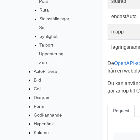
slutrad
Polis
Ruta
endastAuto
Sidinställningar
Sor
mapp
Synlighet
Ta bort
lagringsnam
Uppdatering
Zoo
De
OpenAPI-spe
från en webblä
AutoFiltrera
Bild
Du kan använd
Cell
gör anrop till
Diagram
Form
Request
Godkännande
Hyperlänk
Kolumn