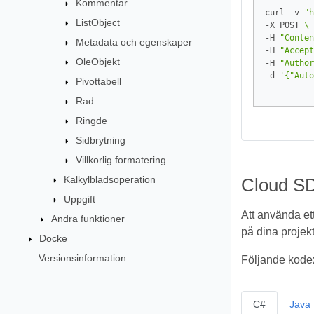
Kommentar
curl -v 
"h
ListObject
-X POST 
-H 
"Conten
Metadata och egenskaper
-H 
"Accept
OleObjekt
-H 
"Author
-d 
'{"Auto
Pivottabell
Rad
Ringde
Sidbrytning
Villkorlig formatering
Kalkylbladsoperation
Cloud SD
Uppgift
Att använda et
Andra funktioner
på dina projekt
Docke
Versionsinformation
Följande kodex
C#
Java