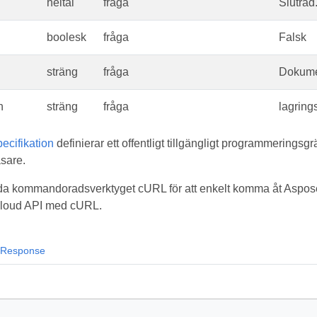
heltal
fråga
Slutrad
boolesk
fråga
Falsk
sträng
fråga
Dokume
n
sträng
fråga
lagring
cifikation
definierar ett offentligt tillgängligt programmeringsgr
sare.
a kommandoradsverktyget cURL för att enkelt komma åt Aspose.
 Cloud API med cURL.
Response