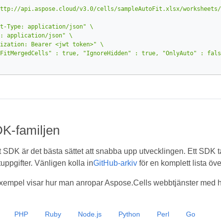
ttp://api.aspose.cloud/v3.0/cells/sampleAutoFit.xlsx/worksheets/
t-Type: application/json"
: application/json"
ization: Bearer <jwt token>"
FitMergedCells" : true, "IgnoreHidden" : true, "OnlyAuto" : fals
K-familjen
t SDK är det bästa sättet att snabba upp utvecklingen. Ett SDK t
uppgifter. Vänligen kolla in
GitHub-arkiv
för en komplett lista ö
empel visar hur man anropar Aspose.Cells webbtjänster med hj
PHP
Ruby
Node.js
Python
Perl
Go