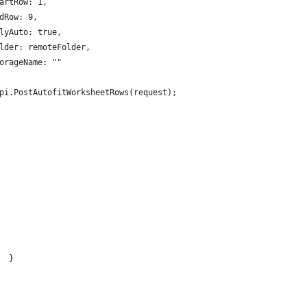
artRow: 1,
dRow: 9,
lyAuto: true,
lder: remoteFolder,
orageName: ""
pi.PostAutofitWorksheetRows(request);
  }