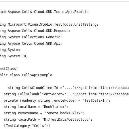
ace Aspose.Cells.Cloud.SDK.Tests.Api.Example
ing Microsoft.VisualStudio.TestTools.UnitTesting;
ing Aspose.Cells.Cloud.SDK.Request;
ing System.Collections.Generic;
ing Aspose.Cells.Cloud.SDK.Api;
ing System;
ing System.IO;
estClass]
blic class CellsApiExample
    string CellsCloudClientId ="....";//get from https://dashboa
  string CellsCloudClientSecret="...";//get from https://dashboa
  private readonly string remoteFolder = "TestData/In";
  string localName = "Book1.xlsx";
  string remoteName = "remote_book1.xlsx";
  string localPath = "D:/TestData/CellsCloud";
  [TestCategory("Cells")]