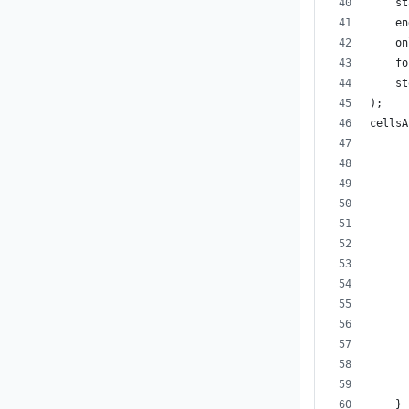
    st
    en
    on
    fo
    st
);
cellsA
      
    }