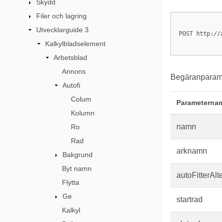
Skydd
Filer och lagring
Utvecklarguide 3.
POST http://
Kalkylbladselement
Arbetsblad
Annons
Begäranparame
Autofi
Colum
Parameterna
Kolumn
namn
Ro
Rad
arknamn
Bakgrund
Byt namn
autoFitterAlt
Flytta
Ge
startrad
Kalkyl