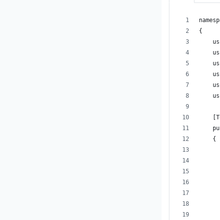
namesp
{
    us
    us
    us
    us
    us
    us
    [T
    pu
    {
      
      
      
      
      
      
      