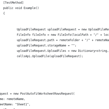
  [TestMethod]
  public void Example()
  {
          UploadFileRequest uploadFileRequest = new UploadFileRe
          FileInfo fileInfo = new FileInfo(localPath + "/" + loc
          uploadFileRequest.path = remoteFolder + "/" + remoteNa
          uploadFileRequest.storageName = "";
          uploadFileRequest.UploadFiles = new Dictionary<string,
          cellsApi.UploadFile(uploadFileRequest);
quest = new PostAutofitWorksheetRowsRequest(
me: remoteName,
eetName: "Sheet1",