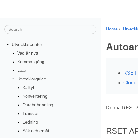
Home
Utveckl
Autoan
Utvecklarcenter
Vad är nytt
Komma igång
Lear
RSET 
Utvecklarguide
Cloud 
Kalkyl
Konvertering
Databehandling
Denna REST API
Transfor
Ledning
RSET AP
Sök och ersätt