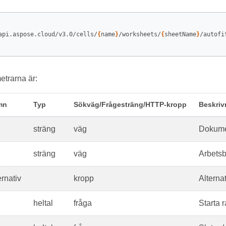
api.aspose.cloud/v3.0/cells/
{
name
}
/worksheets/
{
sheetName
}
/autofit
trarna är:
mn
Typ
Sökväg/Frågesträng/HTTP-kropp
Beskriv
sträng
väg
Dokume
sträng
väg
Arbetsb
ernativ
kropp
Alterna
heltal
fråga
Starta 