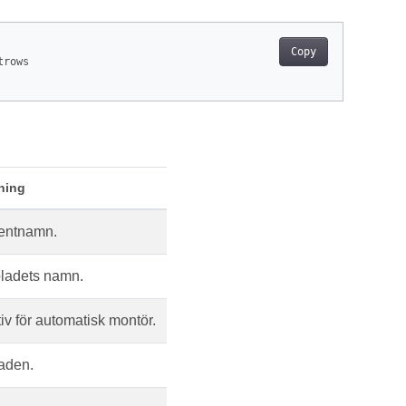
Copy
rows

ning
ntnamn.
ladets namn.
tiv för automatisk montör.
raden.