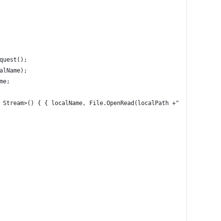
quest();
alName);
me;
 Stream>() { { localName, File.OpenRead(localPath +"/"+ localNam