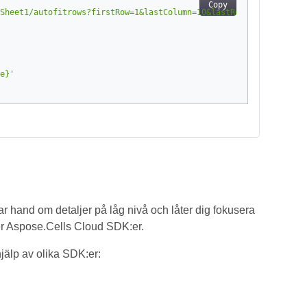
Copy
Sheet1/autofitrows?firstRow=1&lastColumn=10&lastRow=7&firstColum
e}'
ar hand om detaljer på låg nivå och låter dig fokusera
ver Aspose.Cells Cloud SDK:er.
älp av olika SDK:er: