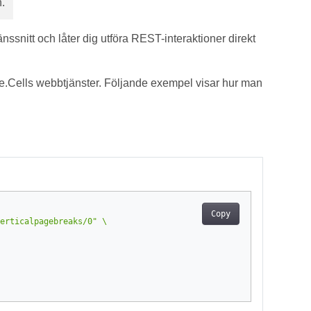
.
änssnitt och låter dig utföra REST-interaktioner direkt
Cells webbtjänster. Följande exempel visar hur man
Copy
erticalpagebreaks/0"