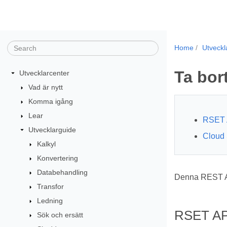
Home
Utveckl
Ta bort
Utvecklarcenter
Vad är nytt
Komma igång
Lear
RSET 
Utvecklarguide
Cloud 
Kalkyl
Konvertering
Databehandling
Denna REST AP
Transfor
Ledning
RSET AP
Sök och ersätt