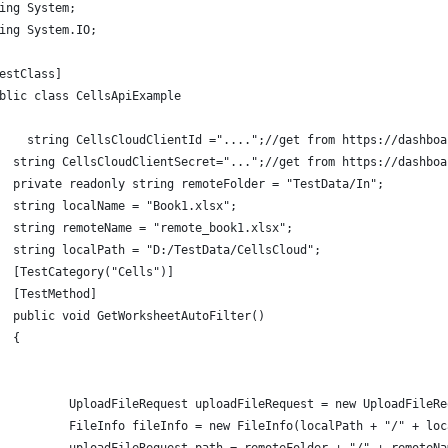
ing System;
ing System.IO;
estClass]
blic class CellsApiExample
    string CellsCloudClientId ="....";//get from https://dashboa
  string CellsCloudClientSecret="...";//get from https://dashboa
  private readonly string remoteFolder = "TestData/In";
  string localName = "Book1.xlsx";
  string remoteName = "remote_book1.xlsx";
  string localPath = "D:/TestData/CellsCloud";
  [TestCategory("Cells")]
  [TestMethod]
  public void GetWorksheetAutoFilter()
  {
          UploadFileRequest uploadFileRequest = new UploadFileRe
          FileInfo fileInfo = new FileInfo(localPath + "/" + loc