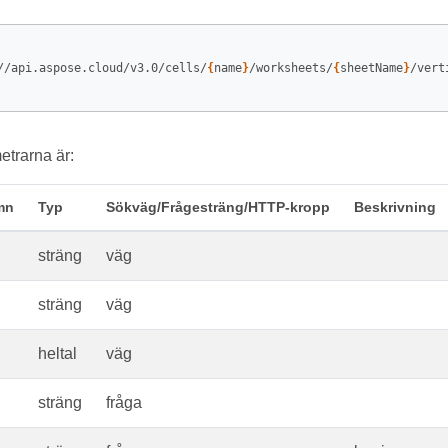
//api.aspose.cloud/v3.0/cells/
{
name
}
/worksheets/
{
sheetName
}
/vert
trarna är:
mn
Typ
Sökväg/Frågesträng/HTTP-kropp
Beskrivning
sträng
väg
sträng
väg
heltal
väg
sträng
fråga