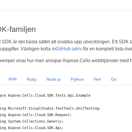
K-familjen
t SDK är det bästa sättet att snabba upp utvecklingen. Ett SDK t
uppgifter. Vänligen kolla in
GitHub-arkiv
för en komplett lista ö
empel visar hur man anropar Aspose.Cells webbtjänster med hj
PHP
Ruby
Node.js
Python
Perl
Go
ace Aspose.Cells.Cloud.SDK.Tests.Api.Example
ing Microsoft.VisualStudio.TestTools.UnitTesting;
ing Aspose.Cells.Cloud.SDK.Request;
ing System.Collections.Generic;
ing Aspose.Cells.Cloud.SDK.Api;