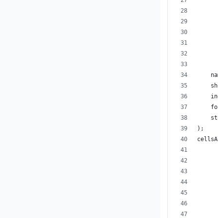
      
      
      
      
      
    na
    sh
    in
    fo
    st
);
cellsA
      