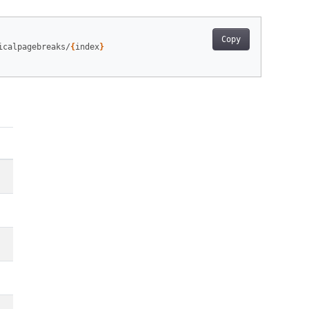
Copy
icalpagebreaks/
{
index
}