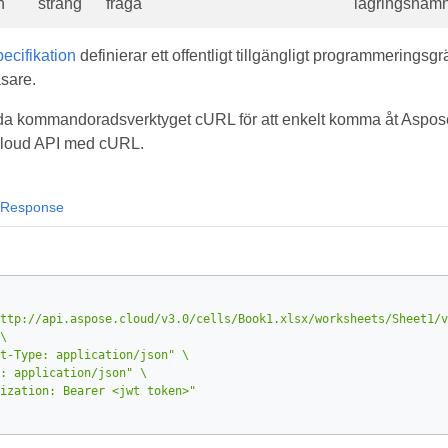
n
sträng
fråga
lagringsnamn
cifikation
definierar ett offentligt tillgängligt programmeringsgr
sare.
a kommandoradsverktyget cURL för att enkelt komma åt Aspose.
 Cloud API med cURL.
Response
ttp://api.aspose.cloud/v3.0/cells/Book1.xlsx/worksheets/Sheet1/v
t-Type: application/json"
: application/json"
ization: Bearer <jwt token>"