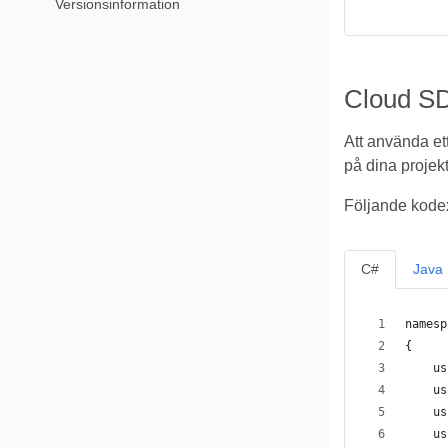
Versionsinformation
Cloud SD
Att använda et
på dina projekt
Följande kodex
C#
Java
namesp
{
    us
    us
    us
    us