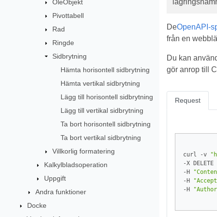
lagringsnam
OleObjekt
Pivottabell
De
OpenAPI-spe
Rad
från en webblä
Ringde
Sidbrytning
Du kan använd
gör anrop till
Hämta horisontell sidbrytning
Hämta vertikal sidbrytning
Lägg till horisontell sidbrytning
Request
Lägg till vertikal sidbrytning
Ta bort horisontell sidbrytning
Ta bort vertikal sidbrytning
Villkorlig formatering
curl -v 
"h
-X DELETE 
Kalkylbladsoperation
-H 
"Conten
Uppgift
-H 
"Accept
-H 
"Author
Andra funktioner
Docke