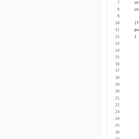
    us
    us
    [T
    pu
    {
      
      
      
      
      
      
      
      
      
      
      
      