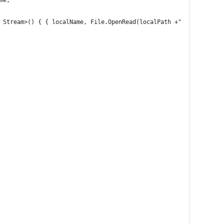
me;
 Stream>() { { localName, File.OpenRead(localPath +"/"+ localNam