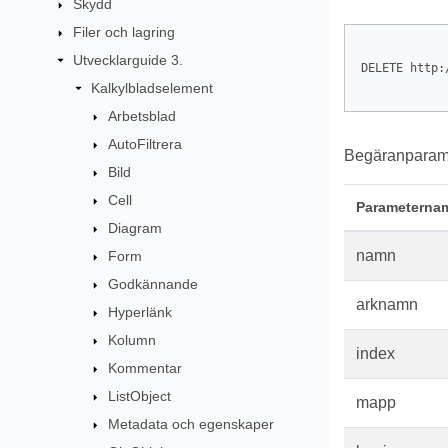
Skydd
Filer och lagring
Utvecklarguide 3.
DELETE http:
Kalkylbladselement
Arbetsblad
AutoFiltrera
Begäranparame
Bild
Cell
Parameterna
Diagram
namn
Form
Godkännande
arknamn
Hyperlänk
Kolumn
index
Kommentar
ListObject
mapp
Metadata och egenskaper