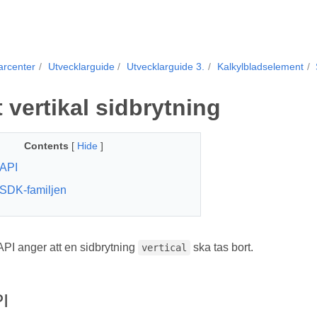
arcenter
Utvecklarguide
Utvecklarguide 3.
Kalkylbladselement
 vertikal sidbrytning
Contents
[
Hide
]
API
SDK-familjen
I anger att en sidbrytning
ska tas bort.
vertical
I