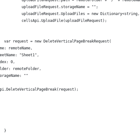
          uploadFileRequest.path = remoteFolder + "/" + remoteNa
          uploadFileRequest.storageName = "";
          uploadFileRequest.UploadFiles = new Dictionary<string,
          cellsApi.UploadFile(uploadFileRequest);
  var request = new DeleteVerticalPageBreakRequest(
me: remoteName,
eetName: "Sheet1",
dex: 0,
lder: remoteFolder,
orageName: ""
pi.DeleteVerticalPageBreak(request);
  }