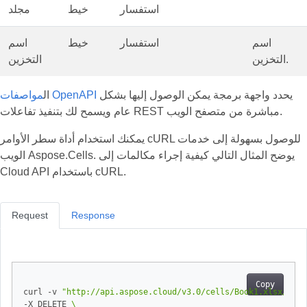
استفسار
خيط
مجلد
اسم
استفسار
خيط
اسم
التخزين.
التخزين
يحدد واجهة برمجة يمكن الوصول إليها بشكل
مواصفات OpenAPI
ال
عام ويسمح لك بتنفيذ تفاعلات REST مباشرة من متصفح الويب.
يمكنك استخدام أداة سطر الأوامر cURL للوصول بسهولة إلى خدمات
الويب Aspose.Cells. يوضح المثال التالي كيفية إجراء مكالمات إلى
Cloud API باستخدام cURL.
Request
Response
Copy
curl -v 
"http://api.aspose.cloud/v3.0/cells/Book1.xlsx/work
-X DELETE 