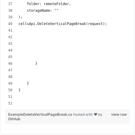
    folder: remoteFolder,
    storageName: ""
);
cellsApi.DeleteVerticalPageBreak(request);
        }
    }
}
ExampleDeleteVerticalPageBreak.cs
hosted with ❤ by
view raw
GitHub