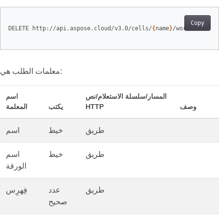
Copy
DELETE http://api.aspose.cloud/v3.0/cells/
{
name
}
/worksheets/
{
معلمات الطلب هي:
المسار/سلسلة الاستعلام/نص
اسم
وصف
HTTP
يكتب
المعلمة
طريق
خيط
اسم
طريق
خيط
اسم
الورقة
طريق
عدد
فِهرِس
صحيح