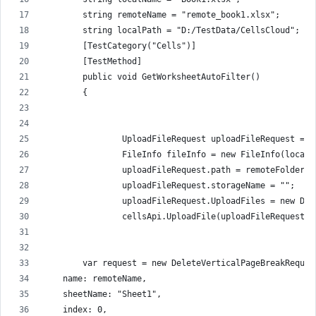
        string remoteName = "remote_book1.xlsx";
        string localPath = "D:/TestData/CellsCloud";
        [TestCategory("Cells")]
        [TestMethod]
        public void GetWorksheetAutoFilter()
        {
                UploadFileRequest uploadFileRequest = n
                FileInfo fileInfo = new FileInfo(localP
                uploadFileRequest.path = remoteFolder +
                uploadFileRequest.storageName = "";
                uploadFileRequest.UploadFiles = new Dic
                cellsApi.UploadFile(uploadFileRequest);
        var request = new DeleteVerticalPageBreakReques
    name: remoteName,
    sheetName: "Sheet1",
    index: 0,