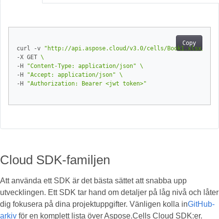
Copy
curl -v 
"http://api.aspose.cloud/v3.0/cells/Book1.xlsx/work
-X GET 
-H 
"Content-Type: application/json"
-H 
"Accept: application/json"
-H 
"Authorization: Bearer <jwt token>"
Cloud SDK-familjen
Att använda ett SDK är det bästa sättet att snabba upp
utvecklingen. Ett SDK tar hand om detaljer på låg nivå och låter
dig fokusera på dina projektuppgifter. Vänligen kolla in
GitHub-
arkiv
för en komplett lista över Aspose.Cells Cloud SDK:er.