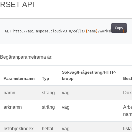
RSET API
Copy
GET http://api.aspose.cloud/v3.0/cells/
{
name
}
/worksheets/
{
she
Begäranparametrarna är:
Sökväg/Frågesträng/HTTP-
Parameternamn
Typ
kropp
Besk
namn
sträng
väg
Dok
arknamn
sträng
väg
Arb
nam
listobjektindex
heltal
väg
lista