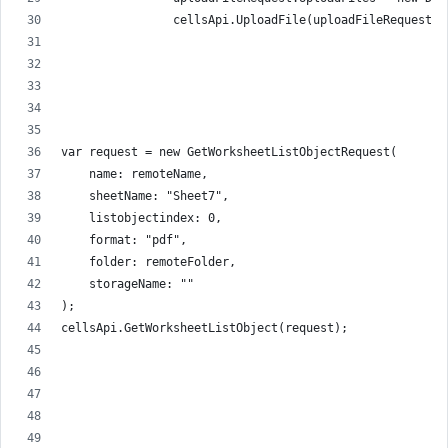
                cellsApi.UploadFile(uploadFileRequest);
var request = new GetWorksheetListObjectRequest(
    name: remoteName,
    sheetName: "Sheet7",
    listobjectindex: 0,
    format: "pdf",
    folder: remoteFolder,
    storageName: ""
);
cellsApi.GetWorksheetListObject(request);