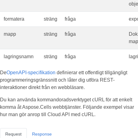
obje
formatera
sträng
fråga
expo
mapp
sträng
fråga
Dok
map
lagringsnamn
sträng
fråga
lag
De
OpenAPI-specifikation
definierar ett offentligt tillgängligt
programmeringsgränssnitt och låter dig utföra REST-
interaktioner direkt från en webbläsare.
Du kan använda kommandoradsverktyget cURL för att enkelt
komma åt Aspose.Cells webbtjänster. Följande exempel visar
hur man gör anrop till Cloud API med cURL.
Request
Response