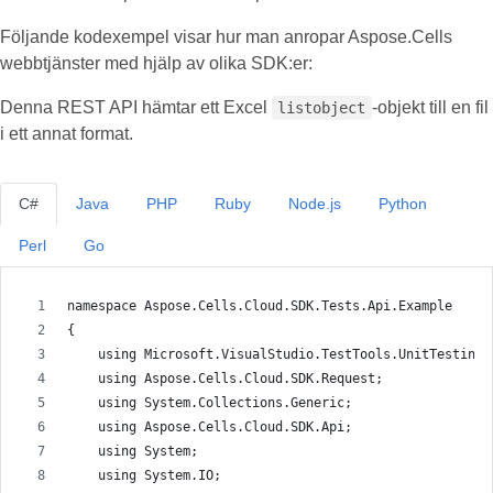
Följande kodexempel visar hur man anropar Aspose.Cells
webbtjänster med hjälp av olika SDK:er:
Denna REST API hämtar ett Excel
-objekt till en fil
listobject
i ett annat format.
C#
Java
PHP
Ruby
Node.js
Python
Perl
Go
namespace Aspose.Cells.Cloud.SDK.Tests.Api.Example
{
    using Microsoft.VisualStudio.TestTools.UnitTesting;
    using Aspose.Cells.Cloud.SDK.Request;
    using System.Collections.Generic;
    using Aspose.Cells.Cloud.SDK.Api;
    using System;
    using System.IO;