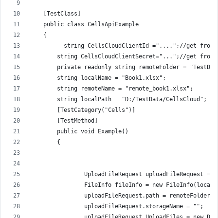
    [TestClass]
    public class CellsApiExample
    {
          string CellsCloudClientId ="....";//get from 
        string CellsCloudClientSecret="...";//get from 
        private readonly string remoteFolder = "TestDat
        string localName = "Book1.xlsx";
        string remoteName = "remote_book1.xlsx";
        string localPath = "D:/TestData/CellsCloud";
        [TestCategory("Cells")]
        [TestMethod]
        public void Example()
        {
                UploadFileRequest uploadFileRequest = n
                FileInfo fileInfo = new FileInfo(localP
                uploadFileRequest.path = remoteFolder +
                uploadFileRequest.storageName = "";
                uploadFileRequest.UploadFiles = new Dic