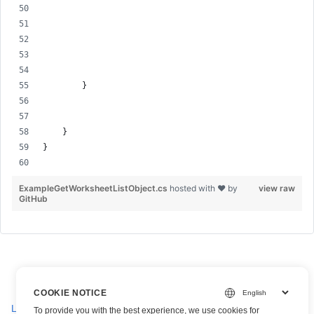
        }
    }
}
ExampleGetWorksheetListObject.cs
hosted with ❤ by
view raw
GitHub
COOKIE NOTICE
Lägg till ett listobjekt i ett Excel-arbetsblad
To provide you with the best experience, we use cookies for