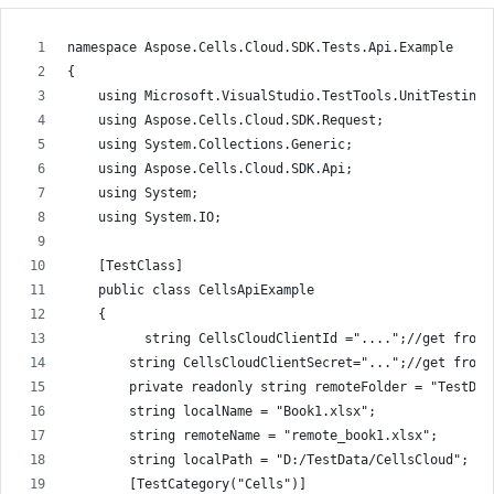
namespace Aspose.Cells.Cloud.SDK.Tests.Api.Example
{
    using Microsoft.VisualStudio.TestTools.UnitTesting;
    using Aspose.Cells.Cloud.SDK.Request;
    using System.Collections.Generic;
    using Aspose.Cells.Cloud.SDK.Api;
    using System;
    using System.IO;
    [TestClass]
    public class CellsApiExample
    {
          string CellsCloudClientId ="....";//get from 
        string CellsCloudClientSecret="...";//get from 
        private readonly string remoteFolder = "TestDat
        string localName = "Book1.xlsx";
        string remoteName = "remote_book1.xlsx";
        string localPath = "D:/TestData/CellsCloud";
        [TestCategory("Cells")]