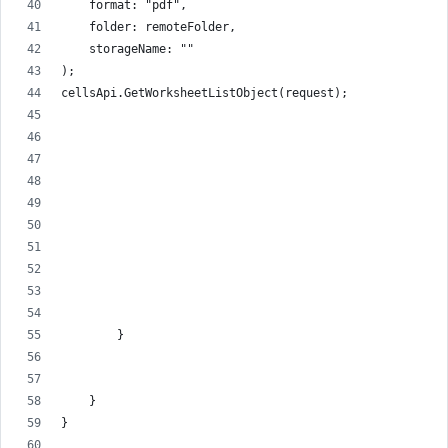
    format: "pdf",
    folder: remoteFolder,
    storageName: ""
);
cellsApi.GetWorksheetListObject(request);
        }
    }
}