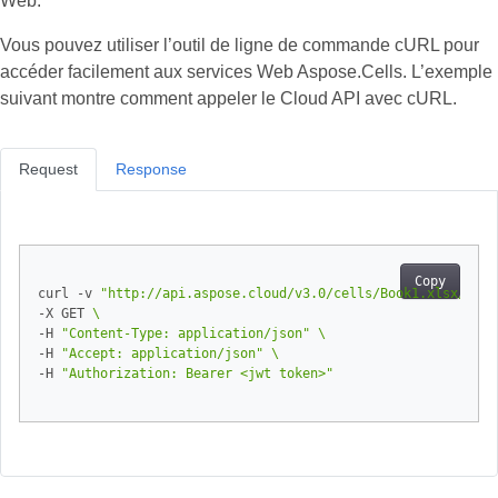
Web.
Vous pouvez utiliser l’outil de ligne de commande cURL pour
accéder facilement aux services Web Aspose.Cells. L’exemple
suivant montre comment appeler le Cloud API avec cURL.
Request
Response
Copy
curl -v 
"http://api.aspose.cloud/v3.0/cells/Book1.xlsx/work
-X GET 
-H 
"Content-Type: application/json"
-H 
"Accept: application/json"
-H 
"Authorization: Bearer <jwt token>"