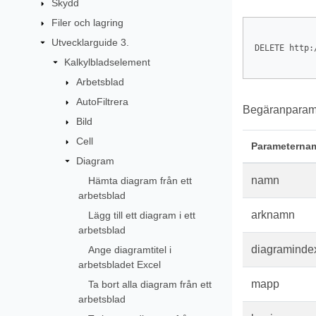
Skydd
Filer och lagring
Utvecklarguide 3.
DELETE http:
Kalkylbladselement
Arbetsblad
AutoFiltrera
Begäranparame
Bild
Cell
Parameterna
Diagram
namn
Hämta diagram från ett
arbetsblad
arknamn
Lägg till ett diagram i ett
arbetsblad
diagraminde
Ange diagramtitel i
arbetsbladet Excel
mapp
Ta bort alla diagram från ett
arbetsblad