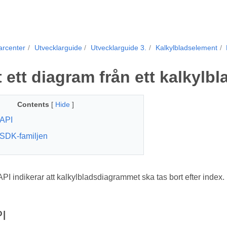
arcenter
Utvecklarguide
Utvecklarguide 3.
Kalkylbladselement
 ett diagram från ett kalkylbl
Contents
[
Hide
]
API
SDK-familjen
 indikerar att kalkylbladsdiagrammet ska tas bort efter index.
I