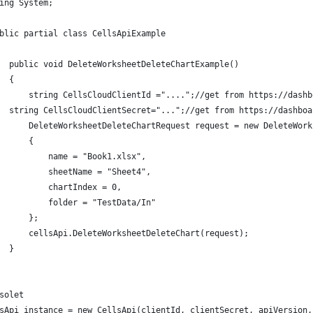
ing System;
blic partial class CellsApiExample
  public void DeleteWorksheetDeleteChartExample()
  {
      string CellsCloudClientId ="....";//get from https://dashb
  string CellsCloudClientSecret="...";//get from https://dashboa
      DeleteWorksheetDeleteChartRequest request = new DeleteWork
      {
          name = "Book1.xlsx",
          sheetName = "Sheet4",
          chartIndex = 0,
          folder = "TestData/In"
      };
      cellsApi.DeleteWorksheetDeleteChart(request);
  }
solet
sApi instance = new CellsApi(clientId, clientSecret, apiVersion,