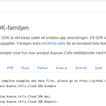
K-familjen
t SDK är det bästa sättet att snabba upp utvecklingen. Ett SDK t
uppgifter. Vänligen kolla in
GitHub-arkiv
för en komplett lista ö
empel visar hur man anropar Aspose.Cells webbtjänster med hj
PHP
Ruby
Python
Node.js
Android
Swift
 complete examples and data files, please go to https://github.c
ace Aspose.Cells.Cloud.SDK.Example
ing Aspose.Cells.Cloud.SDK.Api;
ing Aspose.Cells.Cloud.SDK.Request;