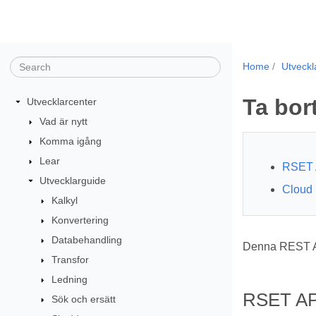
Home
Utveckl
Ta bort
Utvecklarcenter
Vad är nytt
Komma igång
Lear
RSET 
Utvecklarguide
Cloud 
Kalkyl
Konvertering
Databehandling
Denna REST API
Transfor
Ledning
RSET AP
Sök och ersätt