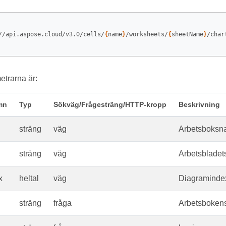
//api.aspose.cloud/v3.0/cells/
{
name
}
/worksheets/
{
sheetName
}
/char
trarna är:
mn
Typ
Sökväg/Frågesträng/HTTP-kropp
Beskrivning
sträng
väg
Arbetsboksn
sträng
väg
Arbetsbladet
x
heltal
väg
Diagramindex
sträng
fråga
Arbetsboken