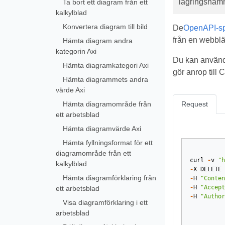
lagringsnam
Ta bort ett diagram från ett
kalkylblad
Konvertera diagram till bild
De
OpenAPI-spe
från en webblä
Hämta diagram andra
kategorin Axi
Du kan använd
Hämta diagramkategori Axi
gör anrop till
Hämta diagrammets andra
värde Axi
Hämta diagramområde från
Request
ett arbetsblad
Hämta diagramvärde Axi
Hämta fyllningsformat för ett
diagramområde från ett
curl
-
v
"h
kalkylblad
-
X
DELETE
Hämta diagramförklaring från
-
H
"Conten
-
H
"Accept
ett arbetsblad
-
H
"Author
Visa diagramförklaring i ett
arbetsblad