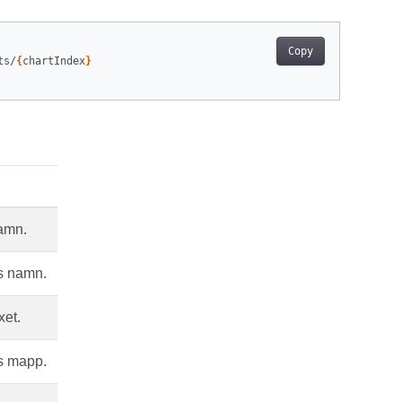
Copy
ts/
{
chartIndex
}
amn.
s namn.
et.
s mapp.