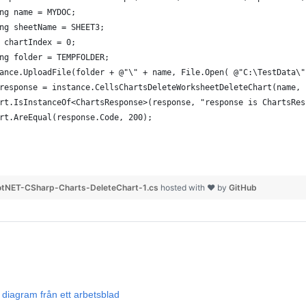
ng name = MYDOC;
ng sheetName = SHEET3;
 chartIndex = 0;
ng folder = TEMPFOLDER;
ance.UploadFile(folder + @"\" + name, File.Open( @"C:\TestData\"
response = instance.CellsChartsDeleteWorksheetDeleteChart(name, 
rt.IsInstanceOf<ChartsResponse>(response, "response is ChartsRes
rt.AreEqual(response.Code, 200);
tNET-CSharp-Charts-DeleteChart-1.cs
hosted with ❤ by
GitHub
a diagram från ett arbetsblad