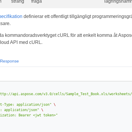
n
sträng
fråga
lagringsnamn
cifikation
definierar ett offentligt tillgängligt programmeringsgr
sare.
a kommandoradsverktyget cURL för att enkelt komma åt Aspose.
 Cloud API med cURL.
Response
ttp://api.aspose.com/v3.0/cells/Sample_Test_Book.xls/worksheets/
t-Type: application/json"
\
: application/json"
\
ization: Bearer <jwt token>"