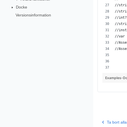
//stri
Docke
//stri
Versionsinformation
//int?
//stri
//inst
//var 
//Asse
//Asse
Examples-Do
Ta bort all