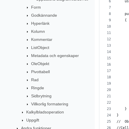
    us
Form
    pu
Godkännande
    {
Hyperlänk
      
Kolumn
      
Kommentar
      
      
ListObject
      
Metadata och egenskaper
      
OleObjekt
      
      
Pivottabell
      
Rad
      
Ringde
      
Sidbrytning
      
      
Villkorlig formatering
    }
Kalkylbladsoperation
}
Uppgift
//  Ob
Andra funktioner
//Cell