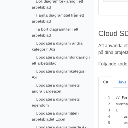
Dölj diagramförklaring i ett
arbetsblad
Hämta diagramtitel från ett
arbetsblad
Ta bort diagramtitel i ett
Cloud SD
arbetsblad
Uppdatera diagram andra
Att använda et
kategorin Axi
på dina projekt
Uppdatera diagramförklaring i
ett arbetsblad
Följande kodex
Uppdatera diagramkategori
Axi
C#
Java
Uppdatera diagrammets
andra värdeaxel
// For
Uppdatera diagrammets
namesp
egendom
{
Uppdatera diagramtitel i
    us
arbetsbladet Excel
    us
Uppdatera diagramvärde Axi