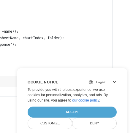
 +name));
sheetName, chartIndex, folder);
ponse");
view raw
COOKIE NOTICE
To provide you with the best experience, we use
cookies for personalization, analytics, and ads. By
using our site, you agree to
our cookie policy
.
ACCEPT
CUSTOMIZE
DENY
Konvertera diagram till bild