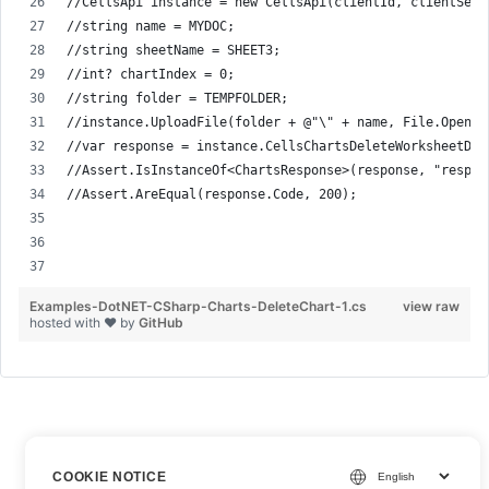
//CellsApi instance = new CellsApi(clientId, clientSecr
//string name = MYDOC;
//string sheetName = SHEET3;
//int? chartIndex = 0;
//string folder = TEMPFOLDER;
//instance.UploadFile(folder + @"\" + name, File.Open( 
//var response = instance.CellsChartsDeleteWorksheetDel
//Assert.IsInstanceOf<ChartsResponse>(response, "respon
//Assert.AreEqual(response.Code, 200);
Examples-DotNET-CSharp-Charts-DeleteChart-1.cs
view raw
hosted with ❤ by
GitHub
COOKIE NOTICE