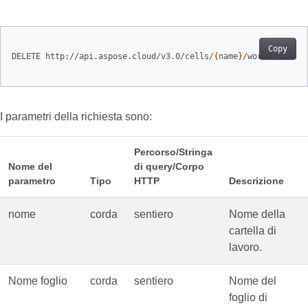
Copy
DELETE http://api.aspose.cloud/v3.0/cells/
{
name
}
/worksheets/
{
I parametri della richiesta sono:
Percorso/Stringa
Nome del
di query/Corpo
parametro
Tipo
HTTP
Descrizione
nome
corda
sentiero
Nome della
cartella di
lavoro.
Nome foglio
corda
sentiero
Nome del
foglio di