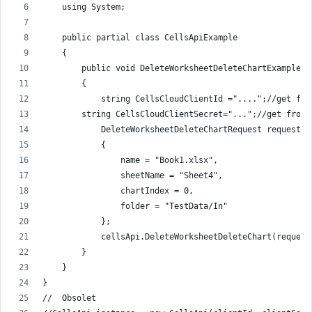
    using System;
    public partial class CellsApiExample
    {
        public void DeleteWorksheetDeleteChartExample()
        {
            string CellsCloudClientId ="....";//get fro
        string CellsCloudClientSecret="...";//get from 
            DeleteWorksheetDeleteChartRequest request =
            {
                name = "Book1.xlsx",
                sheetName = "Sheet4",
                chartIndex = 0,
                folder = "TestData/In"
            };
            cellsApi.DeleteWorksheetDeleteChart(request
        }
    }
}
//  Obsolet