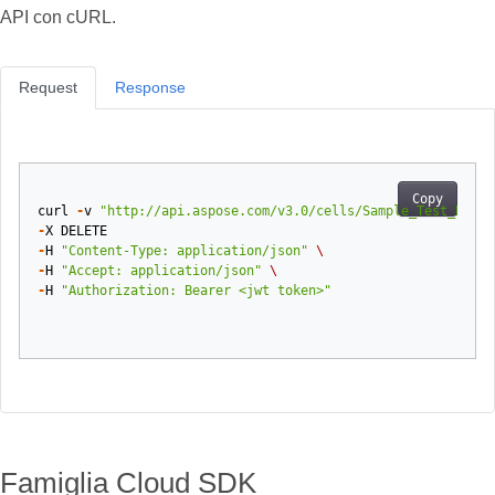
API con cURL.
Request
Response
Copy
curl
-
v
"http://api.aspose.com/v3.0/cells/Sample_Test_Book.
-
X
DELETE
-
H
"Content-Type: application/json"
\
-
H
"Accept: application/json"
\
-
H
"Authorization: Bearer <jwt token>"
Famiglia Cloud SDK