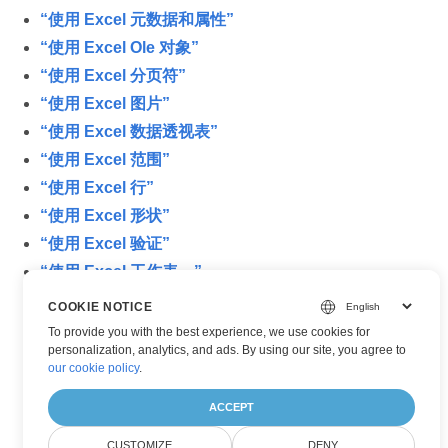
“使用 Excel 元数据和属性”
“使用 Excel Ole 对象”
“使用 Excel 分页符”
“使用 Excel 图片”
“使用 Excel 数据透视表”
“使用 Excel 范围”
“使用 Excel 行”
“使用 Excel 形状”
“使用 Excel 验证”
“使用 Excel 工作表。”
COOKIE NOTICE
To provide you with the best experience, we use cookies for
personalization, analytics, and ads. By using our site, you agree to
our cookie policy
.
ACCEPT
CUSTOMIZE
DENY