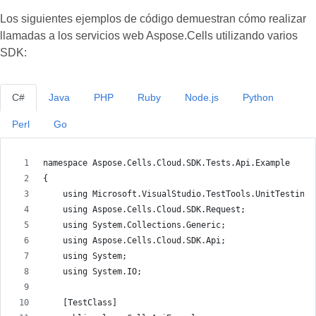
Los siguientes ejemplos de código demuestran cómo realizar
llamadas a los servicios web Aspose.Cells utilizando varios
SDK:
C#
Java
PHP
Ruby
Node.js
Python
Perl
Go
namespace Aspose.Cells.Cloud.SDK.Tests.Api.Example
{
    using Microsoft.VisualStudio.TestTools.UnitTesting;
    using Aspose.Cells.Cloud.SDK.Request;
    using System.Collections.Generic;
    using Aspose.Cells.Cloud.SDK.Api;
    using System;
    using System.IO;
    [TestClass]