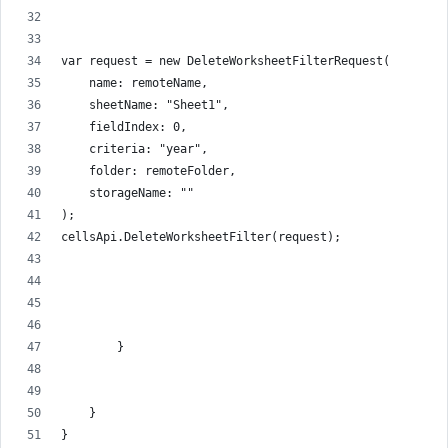
var request = new DeleteWorksheetFilterRequest(
    name: remoteName,
    sheetName: "Sheet1",
    fieldIndex: 0,
    criteria: "year",
    folder: remoteFolder,
    storageName: ""
);
cellsApi.DeleteWorksheetFilter(request);
        }
    }
}