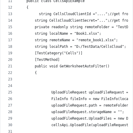
    public class CellsApiExample
    {
          string CellsCloudClientId ="....";//get from 
        string CellsCloudClientSecret="...";//get from 
        private readonly string remoteFolder = "TestDat
        string localName = "Book1.xlsx";
        string remoteName = "remote_book1.xlsx";
        string localPath = "D:/TestData/CellsCloud";
        [TestCategory("Cells")]
        [TestMethod]
        public void GetWorksheetAutoFilter()
        {
                UploadFileRequest uploadFileRequest = n
                FileInfo fileInfo = new FileInfo(localP
                uploadFileRequest.path = remoteFolder +
                uploadFileRequest.storageName = "";
                uploadFileRequest.UploadFiles = new Dic
                cellsApi.UploadFile(uploadFileRequest);