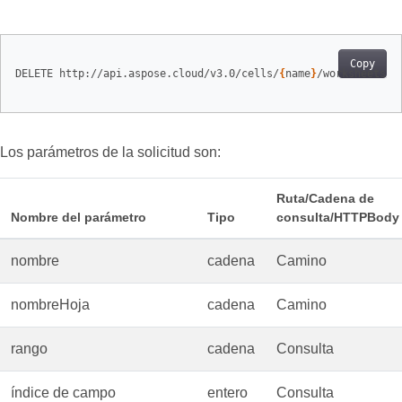
Copy
DELETE http://api.aspose.cloud/v3.0/cells/
{
name
}
/worksheets/
{
Los parámetros de la solicitud son:
Ruta/Cadena de
Nombre del parámetro
Tipo
consulta/HTTPBody
nombre
cadena
Camino
nombreHoja
cadena
Camino
rango
cadena
Consulta
índice de campo
entero
Consulta