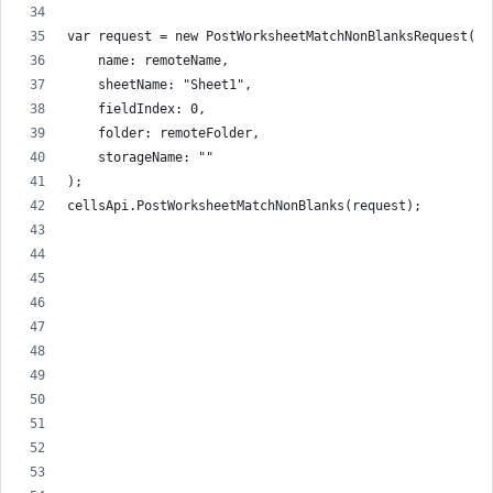
var request = new PostWorksheetMatchNonBlanksRequest(
    name: remoteName,
    sheetName: "Sheet1",
    fieldIndex: 0,
    folder: remoteFolder,
    storageName: ""
);
cellsApi.PostWorksheetMatchNonBlanks(request);