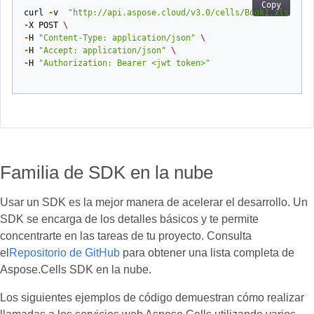
Copy
curl
-
v
"http://api.aspose.cloud/v3.0/cells/Book1.xlsx/wor
-
X
POST
\
-
H
"Content-Type: application/json"
\
-
H
"Accept: application/json"
\
-
H
"Authorization: Bearer <jwt token>"
Familia de SDK en la nube
Usar un SDK es la mejor manera de acelerar el desarrollo. Un
SDK se encarga de los detalles básicos y te permite
concentrarte en las tareas de tu proyecto. Consulta
el
Repositorio de GitHub
para obtener una lista completa de
Aspose.Cells SDK en la nube.
Los siguientes ejemplos de código demuestran cómo realizar