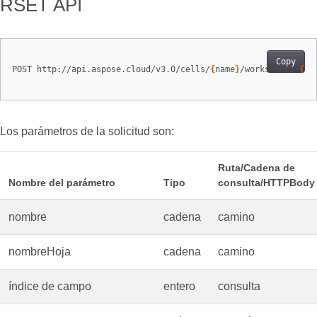
RSET API
Copy
POST http://api.aspose.cloud/v3.0/cells/
{
name
}
/worksheets/
{
sh
Los parámetros de la solicitud son:
Ruta/Cadena de
Nombre del parámetro
Tipo
consulta/HTTPBody
nombre
cadena
camino
nombreHoja
cadena
camino
índice de campo
entero
consulta