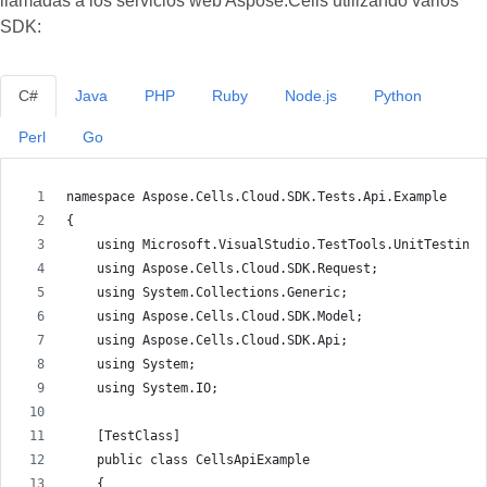
llamadas a los servicios web Aspose.Cells utilizando varios
SDK:
C#
Java
PHP
Ruby
Node.js
Python
Perl
Go
namespace Aspose.Cells.Cloud.SDK.Tests.Api.Example
{
    using Microsoft.VisualStudio.TestTools.UnitTesting;
    using Aspose.Cells.Cloud.SDK.Request;
    using System.Collections.Generic;
    using Aspose.Cells.Cloud.SDK.Model;
    using Aspose.Cells.Cloud.SDK.Api;
    using System;
    using System.IO;
    [TestClass]
    public class CellsApiExample
    {