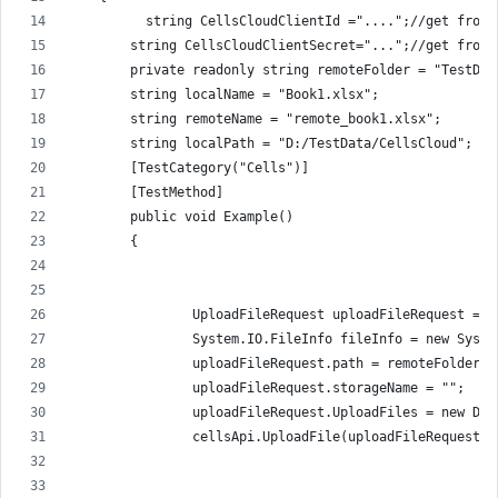
          string CellsCloudClientId ="....";//get from 
        string CellsCloudClientSecret="...";//get from 
        private readonly string remoteFolder = "TestDat
        string localName = "Book1.xlsx";
        string remoteName = "remote_book1.xlsx";
        string localPath = "D:/TestData/CellsCloud";
        [TestCategory("Cells")]
        [TestMethod]
        public void Example()
        {
                UploadFileRequest uploadFileRequest = n
                System.IO.FileInfo fileInfo = new Syste
                uploadFileRequest.path = remoteFolder +
                uploadFileRequest.storageName = "";
                uploadFileRequest.UploadFiles = new Dic
                cellsApi.UploadFile(uploadFileRequest);