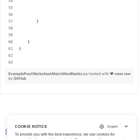
        }
    }
}
ExamplePostWorksheetMatchNonBlanks.cs
hosted with ❤
view raw
by
GitHub
COOKIE NOTICE
Agregue los 10 elementos principales en una hoja de trabajo
Excel
To provide you with the best experience, we use cookies for