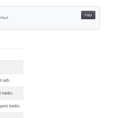
Copy
Text

n adı.
i metin.
yeni metin.