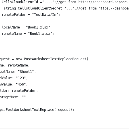
 CellsCloudClientId ="....";//get from https://dashboard.aspose.
  string CellsCloudClientSecret="...";//get from https://dashboa
 remoteFolder = "TestData/In";
 localName = "Book1.xlsx";
 remoteName = "Book1.xlsx";
quest = new PostWorksheetTextReplaceRequest(
me: remoteName,
eetName: "Sheet1",
dValue: "123",
wValue: "456",
lder: remoteFolder,
orageName: ""
pi.PostWorksheetTextReplace(request);