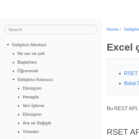
Home
Geliştir
Excel 
Geliştirici Merkezi
Ne var ne yok
Başlarken
Öğrenmek
RSET 
Geliştirici Kılavuzu
Bulut 
Dönüşüm
Hesapla
Veri İşleme
Bu REST API, 
Dönüşüm
Ara ve Değiştir
RSET AP
Yönetim