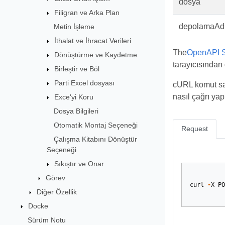
dosya
Filigran ve Arka Plan
depolamaAd
Metin İşleme
İthalat ve İhracat Verileri
The
OpenAPI S
Dönüştürme ve Kaydetme
tarayıcısından 
Birleştir ve Böl
Parti Excel dosyası
cURL komut sat
nasıl çağrı yap
Exce'yi Koru
Dosya Bilgileri
Otomatik Montaj Seçeneği
Request
Çalışma Kitabını Dönüştür
Seçeneği
Sıkıştır ve Onar
Görev
curl
-
X
PO
Diğer Özellik
Docke
Sürüm Notu