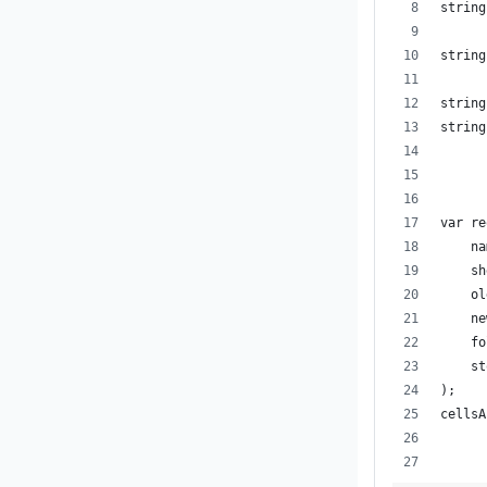
string
      
string
string
string
var re
    na
    sh
    ol
    ne
    fo
    st
);
cellsA