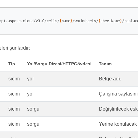
api.aspose.cloud/v3.0/cells/
{
name
}
/worksheets/
{
sheetName
}
/replace
leri şunlardır:
ı
Tip
Yol/Sorgu Dizesi/HTTPGövdesi
Tanım
sicim
yol
Belge adı.
sicim
yol
Çalışma sayfasını
sicim
sorgu
Değiştirilecek esk
sicim
sorgu
Yerine konulacak 