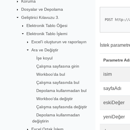
Koruma
Dosyalar ve Depolama
Geliştirici Kılavuzu 3.
POST http://
Elektronik Tablo Öğesi
Elektronik Tablo İşlemi
Excel'i oluşturun ve raporlayın
İstek parametre
Ara ve Değiştir
İşe koyul
Parametre Ad
Çalışma sayfasına girin
isim
Workboo'da bul
Çalışma sayfasında bul
sayfaAdı
Depolama kullanmadan bul
Workboo'da değiştir
eskiDeğer
Çalışma sayfasında değiştir
Depolama kullanmadan
yeniDeğer
değiştirin
Excel Ortak İşlem