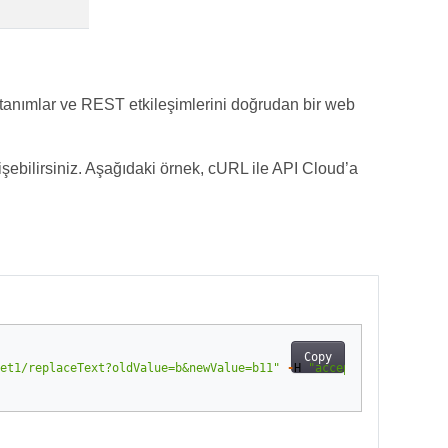
tanımlar ve REST etkileşimlerini doğrudan bir web
şebilirsiniz. Aşağıdaki örnek, cURL ile API Cloud’a
Copy
et1/replaceText?oldValue=b&newValue=b11"
-
H
"accept: application