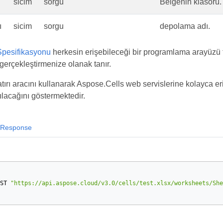
sicim
sorgu
Belgenin klasörü.
ı
sicim
sorgu
depolama adı.
pesifikasyonu
herkesin erişebileceği bir programlama arayüzü 
gerçekleştirmenize olanak tanır.
ırı aracını kullanarak Aspose.Cells web servislerine kolayca eri
ılacağını göstermektedir.
Response
ST
"https://api.aspose.cloud/v3.0/cells/test.xlsx/worksheets/She