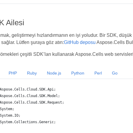
K Ailesi
ak, geliştirmeyi hızlandırmanın en iyi yoludur. Bir SDK, düşük sev
sağlar. Lütfen şuraya göz atın:
GitHub deposu
Aspose.Cells Bulut
örnekleri çeşitli SDK’ları kullanarak Aspose.Cells web servisleri
PHP
Ruby
Node.js
Python
Perl
Go
Aspose.Cells.Cloud.SDK.Api;
Aspose.Cells.Cloud.SDK.Model;
Aspose.Cells.Cloud.SDK.Request;
System;
System.IO;
System.Collections.Generic;