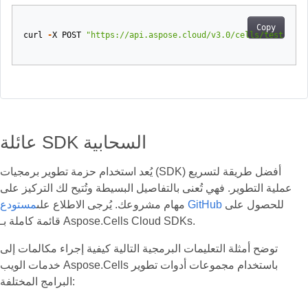
Copy
curl
-
X
POST
"https://api.aspose.cloud/v3.0/cells/test.xlsx
عائلة SDK السحابية
يُعد استخدام حزمة تطوير برمجيات (SDK) أفضل طريقة لتسريع
عملية التطوير. فهي تُعنى بالتفاصيل البسيطة وتُتيح لك التركيز على
للحصول على
مستودع GitHub
مهام مشروعك. يُرجى الاطلاع على
قائمة كاملة بـ Aspose.Cells Cloud SDKs.
توضح أمثلة التعليمات البرمجية التالية كيفية إجراء مكالمات إلى
خدمات الويب Aspose.Cells باستخدام مجموعات أدوات تطوير
البرامج المختلفة: