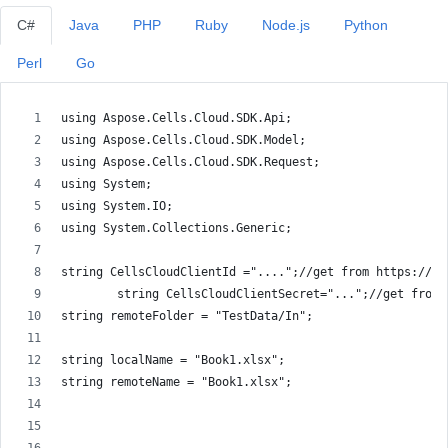
C#
Java
PHP
Ruby
Node.js
Python
Perl
Go
using Aspose.Cells.Cloud.SDK.Api;
using Aspose.Cells.Cloud.SDK.Model;
using Aspose.Cells.Cloud.SDK.Request;
using System;
using System.IO;
using System.Collections.Generic;
string CellsCloudClientId ="....";//get from https://da
        string CellsCloudClientSecret="...";//get from 
string remoteFolder = "TestData/In";
string localName = "Book1.xlsx";
string remoteName = "Book1.xlsx";