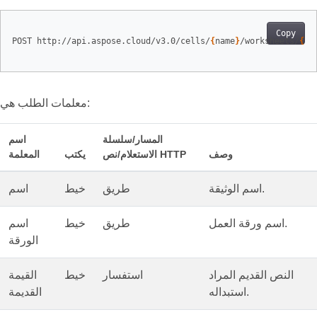
Copy
POST http://api.aspose.cloud/v3.0/cells/
{
name
}
/worksheets/
{
sh
معلمات الطلب هي:
المسار/سلسلة
اسم
وصف
الاستعلام/نص HTTP
يكتب
المعلمة
اسم الوثيقة.
طريق
خيط
اسم
اسم ورقة العمل.
طريق
خيط
اسم
الورقة
النص القديم المراد
استفسار
خيط
القيمة
استبداله.
القديمة