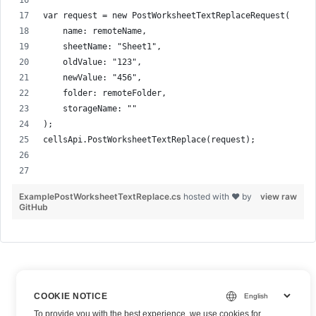
var request = new PostWorksheetTextReplaceRequest(
    name: remoteName,
    sheetName: "Sheet1",
    oldValue: "123",
    newValue: "456",
    folder: remoteFolder,
    storageName: ""
);
cellsApi.PostWorksheetTextReplace(request);
ExamplePostWorksheetTextReplace.cs
hosted with ❤ by
view raw
GitHub
COOKIE NOTICE
To provide you with the best experience, we use cookies for