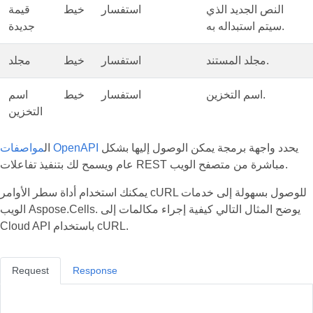
النص الجديد الذي
استفسار
خيط
قيمة
سيتم استبداله به.
جديدة
مجلد المستند.
استفسار
خيط
مجلد
اسم التخزين.
استفسار
خيط
اسم
التخزين
يحدد واجهة برمجة يمكن الوصول إليها بشكل
مواصفات OpenAPI
ال
عام ويسمح لك بتنفيذ تفاعلات REST مباشرة من متصفح الويب.
يمكنك استخدام أداة سطر الأوامر cURL للوصول بسهولة إلى خدمات
الويب Aspose.Cells. يوضح المثال التالي كيفية إجراء مكالمات إلى
Cloud API باستخدام cURL.
Request
Response