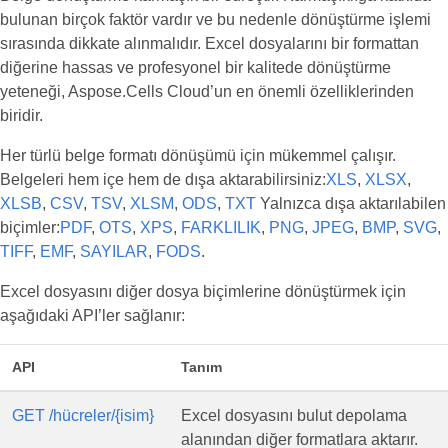
bulunan birçok faktör vardır ve bu nedenle dönüştürme işlemi
sırasında dikkate alınmalıdır. Excel dosyalarını bir formattan
diğerine hassas ve profesyonel bir kalitede dönüştürme
yeteneği, Aspose.Cells Cloud’un en önemli özelliklerinden
biridir.
Her türlü belge formatı dönüşümü için mükemmel çalışır.
Belgeleri hem içe hem de dışa aktarabilirsiniz:
XLS
,
XLSX
,
XLSB
,
CSV
,
TSV
,
XLSM
,
ODS
,
TXT
Yalnızca dışa aktarılabilen
biçimler:
PDF
,
OTS
,
XPS
,
FARKLILIK
,
PNG
,
JPEG
,
BMP
,
SVG
,
TIFF
,
EMF
,
SAYILAR
,
FODS
.
Excel dosyasını diğer dosya biçimlerine dönüştürmek için
aşağıdaki API’ler sağlanır:
API
Tanım
GET /hücreler/{isim}
Excel dosyasını bulut depolama
alanından diğer formatlara aktarır.