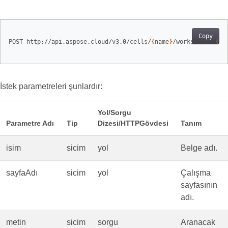
Copy
POST http://api.aspose.cloud/v3.0/cells/
{
name
}
/worksheets/
{
sh
İstek parametreleri şunlardır:
Yol/Sorgu
Parametre Adı
Tip
Dizesi/HTTPGövdesi
Tanım
isim
sicim
yol
Belge adı.
sayfaAdı
sicim
yol
Çalışma
sayfasının
adı.
metin
sicim
sorgu
Aranacak