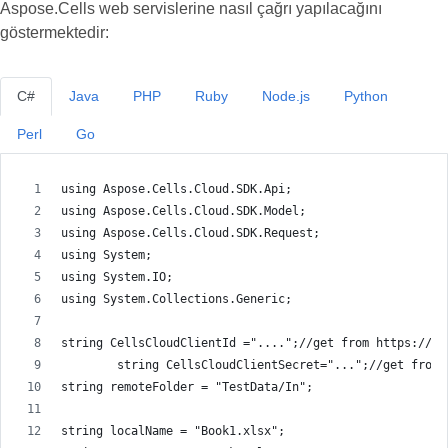
Aspose.Cells web servislerine nasıl çağrı yapılacağını
göstermektedir:
C#
Java
PHP
Ruby
Node.js
Python
Perl
Go
using Aspose.Cells.Cloud.SDK.Api;
using Aspose.Cells.Cloud.SDK.Model;
using Aspose.Cells.Cloud.SDK.Request;
using System;
using System.IO;
using System.Collections.Generic;
string CellsCloudClientId ="....";//get from https://da
        string CellsCloudClientSecret="...";//get from 
string remoteFolder = "TestData/In";
string localName = "Book1.xlsx";