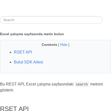
Excel çalışma sayfasında metin bulun
Contents
[
Hide
]
RSET API
Bulut SDK Ailesi
Bu REST API, Excel çalışma sayfasındaki
metnini
search
gösterir.
RSET API