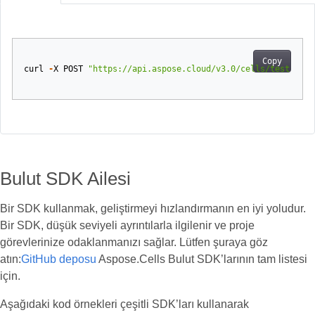
Copy
curl
-
X
POST
"https://api.aspose.cloud/v3.0/cells/test.xlsx
Bulut SDK Ailesi
Bir SDK kullanmak, geliştirmeyi hızlandırmanın en iyi yoludur.
Bir SDK, düşük seviyeli ayrıntılarla ilgilenir ve proje
görevlerinize odaklanmanızı sağlar. Lütfen şuraya göz
atın:
GitHub deposu
Aspose.Cells Bulut SDK’larının tam listesi
için.
Aşağıdaki kod örnekleri çeşitli SDK’ları kullanarak