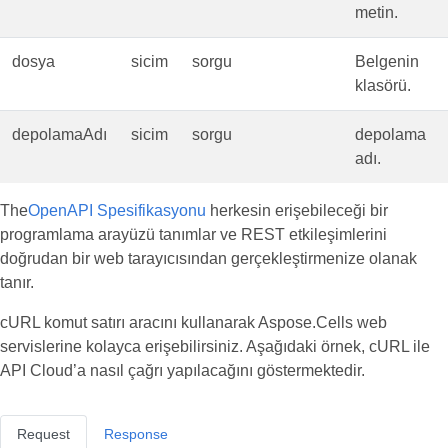
metin.
dosya
sicim
sorgu
Belgenin
klasörü.
depolamaAdı
sicim
sorgu
depolama
adı.
The
OpenAPI Spesifikasyonu
herkesin erişebileceği bir
programlama arayüzü tanımlar ve REST etkileşimlerini
doğrudan bir web tarayıcısından gerçekleştirmenize olanak
tanır.
cURL komut satırı aracını kullanarak Aspose.Cells web
servislerine kolayca erişebilirsiniz. Aşağıdaki örnek, cURL ile
API Cloud’a nasıl çağrı yapılacağını göstermektedir.
Request
Response