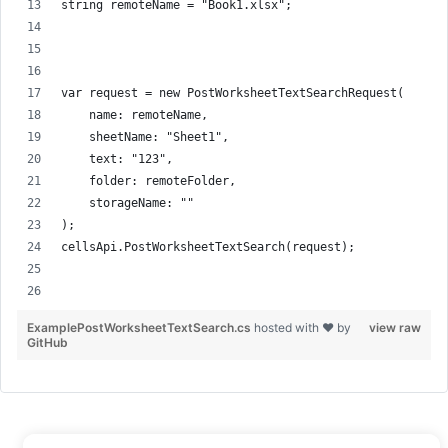
string remoteName = "Book1.xlsx";
var request = new PostWorksheetTextSearchRequest(
    name: remoteName,
    sheetName: "Sheet1",
    text: "123",
    folder: remoteFolder,
    storageName: ""
);
cellsApi.PostWorksheetTextSearch(request);
ExamplePostWorksheetTextSearch.cs
hosted with ❤ by
view raw
GitHub