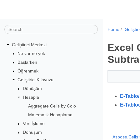
Home
Geliştir
Excel 
Geliştirici Merkezi
Ne var ne yok
Subtrac
Başlarken
Öğrenmek
Geliştirici Kılavuzu
Dönüşüm
E-Tablo/
Hesapla
E-Tablo
Aggregate Cells by Colo
Matematik Hesaplama
Veri İşleme
Dönüşüm
Aspose.Cells 