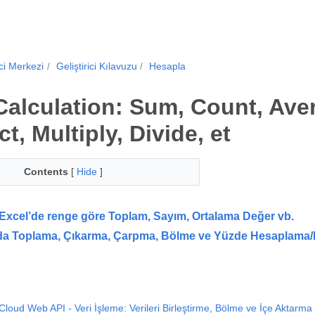
ici Merkezi
Geliştirici Kılavuzu
Hesapla
Calculation: Sum, Count, Ave
t, Multiply, Divide, et
Contents
[
Hide
]
Excel’de renge göre Toplam, Sayım, Ortalama Değer vb.
da Toplama, Çıkarma, Çarpma, Bölme ve Yüzde Hesaplama/
Cloud Web API - Veri İşleme: Verileri Birleştirme, Bölme ve İçe Aktarma