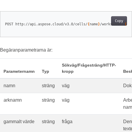
Copy
POST http://api.aspose.cloud/v3.0/cells/
{
name
}
/worksheets/
{
sh
Begäranparametrarna är:
Sökväg/Frågesträng/HTTP-
Parameternamn
Typ
kropp
Besk
namn
sträng
väg
Dok
arknamn
sträng
väg
Arb
nam
gammalt värde
sträng
fråga
Den
tex