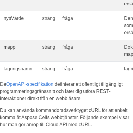
ersä
nyttVärde
sträng
fråga
Den
som
ersä
mapp
sträng
fråga
Dok
map
lagringsnamn
sträng
fråga
lag
De
OpenAPI-specifikation
definierar ett offentligt tillgängligt
programmeringsgränssnitt och låter dig utföra REST-
interaktioner direkt från en webbläsare.
Du kan använda kommandoradsverktyget cURL för att enkelt
komma åt Aspose.Cells webbtjänster. Följande exempel visar
hur man gör anrop till Cloud API med cURL.