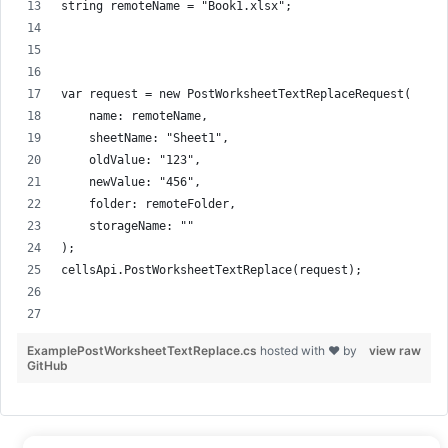
string remoteName = "Book1.xlsx";
var request = new PostWorksheetTextReplaceRequest(
    name: remoteName,
    sheetName: "Sheet1",
    oldValue: "123",
    newValue: "456",
    folder: remoteFolder,
    storageName: ""
);
cellsApi.PostWorksheetTextReplace(request);
ExamplePostWorksheetTextReplace.cs
hosted with ❤ by
view raw
GitHub