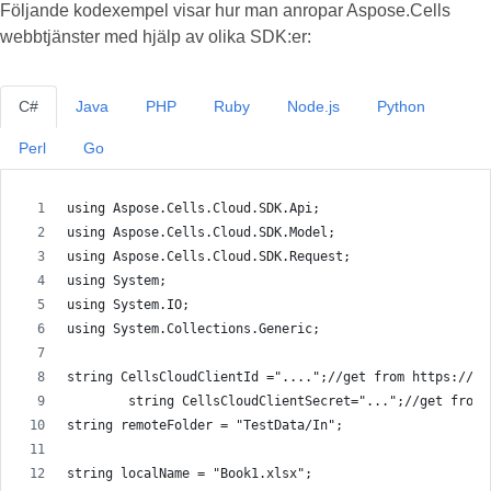
Följande kodexempel visar hur man anropar Aspose.Cells
webbtjänster med hjälp av olika SDK:er:
C#
Java
PHP
Ruby
Node.js
Python
Perl
Go
using Aspose.Cells.Cloud.SDK.Api;
using Aspose.Cells.Cloud.SDK.Model;
using Aspose.Cells.Cloud.SDK.Request;
using System;
using System.IO;
using System.Collections.Generic;
string CellsCloudClientId ="....";//get from https://da
        string CellsCloudClientSecret="...";//get from 
string remoteFolder = "TestData/In";
string localName = "Book1.xlsx";