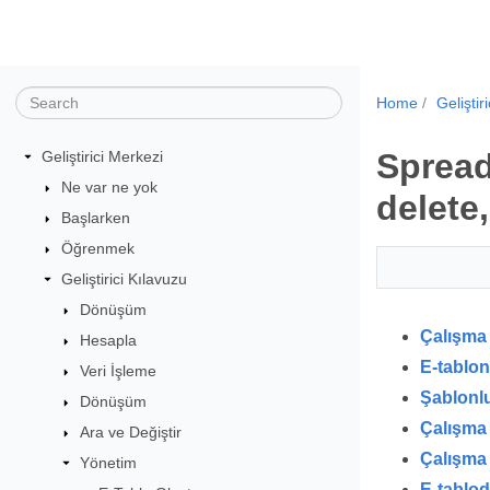
Home
Geliştir
Spread
Geliştirici Merkezi
Ne var ne yok
delete
Başlarken
Öğrenmek
Geliştirici Kılavuzu
Dönüşüm
Çalışma 
Hesapla
E-tablon
Veri İşleme
Şablonlu
Dönüşüm
Çalışma 
Ara ve Değiştir
Çalışma 
Yönetim
E-tablod