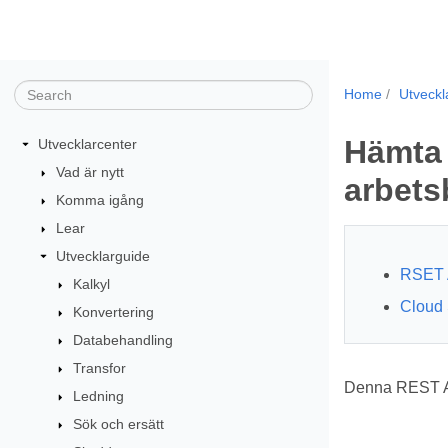
Home
Utveckl
Hämta 
Utvecklarcenter
Vad är nytt
arbets
Komma igång
Lear
Utvecklarguide
RSET 
Kalkyl
Cloud 
Konvertering
Databehandling
Transfor
Denna REST API
Ledning
Sök och ersätt