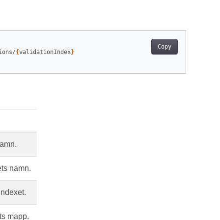
Copy
ions/
{
validationIndex
}
amn.
ets namn.
indexet.
ts mapp.