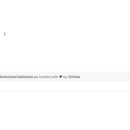
  }
orksheetValidation.cs
hosted with ❤ by
GitHub