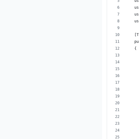
    us
    us
    us
    us
    [T
    pu
    {
      
      
      
      
      
      
      
      
      
      
      