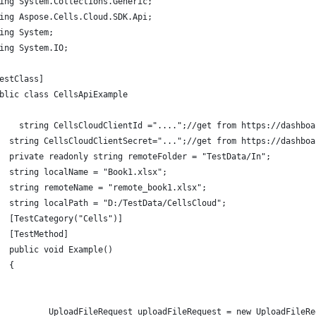
ing System.Collections.Generic;
ing Aspose.Cells.Cloud.SDK.Api;
ing System;
ing System.IO;
estClass]
blic class CellsApiExample
    string CellsCloudClientId ="....";//get from https://dashboa
  string CellsCloudClientSecret="...";//get from https://dashboa
  private readonly string remoteFolder = "TestData/In";
  string localName = "Book1.xlsx";
  string remoteName = "remote_book1.xlsx";
  string localPath = "D:/TestData/CellsCloud";
  [TestCategory("Cells")]
  [TestMethod]
  public void Example()
  {
          UploadFileRequest uploadFileRequest = new UploadFileRe