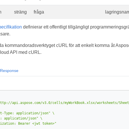
n
sträng
fråga
lagringsna
cifikation
definierar ett offentligt tillgängligt programmeringsgr
sare.
a kommandoradsverktyget cURL för att enkelt komma åt Aspose.
 Cloud API med cURL.
Response
ttp://api.aspose.com/v3.0/cells/myWorkBook.xlsx/worksheets/Sheet
t-Type: application/json"
: application/json"
ization: Bearer <jwt token>"