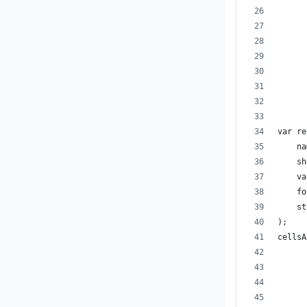
      
      
      
      
      
var re
    na
    sh
    va
    fo
    st
);
cellsA