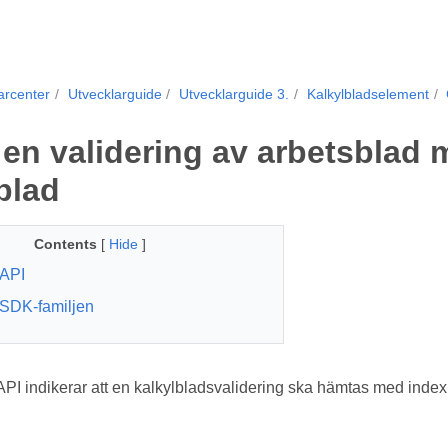
arcenter
Utvecklarguide
Utvecklarguide 3.
Kalkylbladselement
en validering av arbetsblad m
blad
Contents
[
Hide
]
API
SDK-familjen
 indikerar att en kalkylbladsvalidering ska hämtas med index p