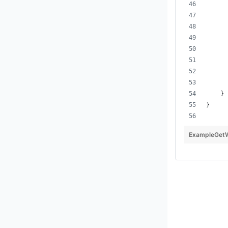
      
    }
}
ExampleGetW