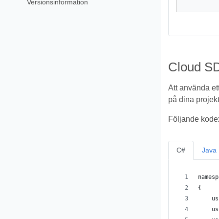
Versionsinformation
Cloud SD
Att använda et
på dina projekt
Följande kodex
C#
Java
namesp
{
    us
    us