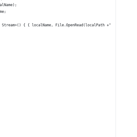
alName);
me;
 Stream>() { { localName, File.OpenRead(localPath +"/"+ localNam