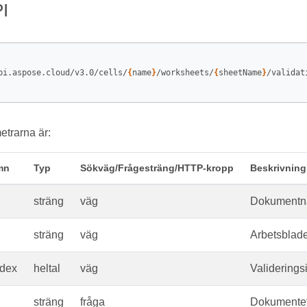
I
pi.aspose.cloud/v3.0/cells/
{
name
}
/worksheets/
{
sheetName
}
/validat
trarna är:
mn
Typ
Sökväg/Frågesträng/HTTP-kropp
Beskrivning
sträng
väg
Dokumentn
sträng
väg
Arbetsblad
ndex
heltal
väg
Validerings
sträng
fråga
Dokumente