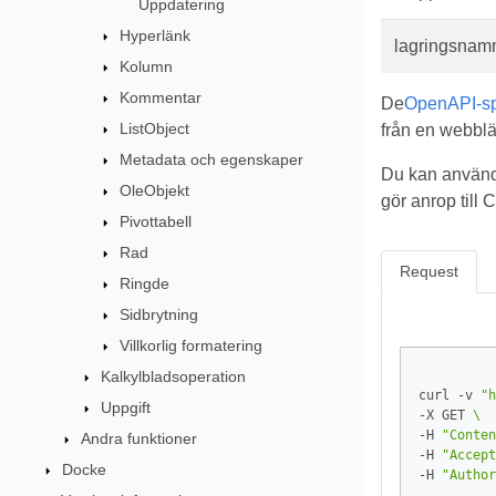
Uppdatering
Hyperlänk
lagringsnam
Kolumn
Kommentar
De
OpenAPI-spe
ListObject
från en webblä
Metadata och egenskaper
Du kan använd
OleObjekt
gör anrop till
Pivottabell
Rad
Request
Ringde
Sidbrytning
Villkorlig formatering
Kalkylbladsoperation
curl -v 
"h
Uppgift
-X GET 
-H 
"Conten
Andra funktioner
-H 
"Accept
Docke
-H 
"Author