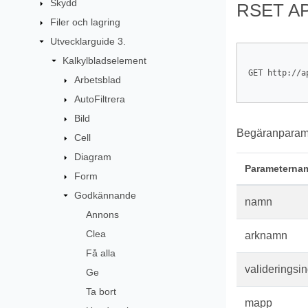
Skydd
RSET AP
Filer och lagring
Utvecklarguide 3.
Kalkylbladselement
GET http://a
Arbetsblad
AutoFiltrera
Bild
Begäranparame
Cell
Diagram
Parameterna
Form
Godkännande
namn
Annons
Clea
arknamn
Få alla
valideringsi
Ge
Ta bort
mapp