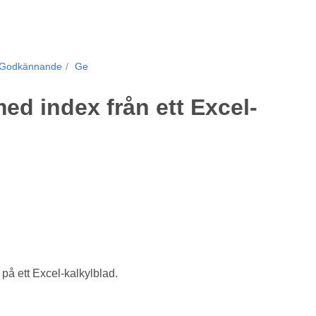
Godkännande
Ge
ed index från ett Excel-
å ett Excel-kalkylblad.