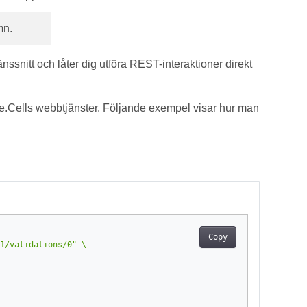
mn.
änssnitt och låter dig utföra REST-interaktioner direkt
Cells webbtjänster. Följande exempel visar hur man
Copy
1/validations/0"