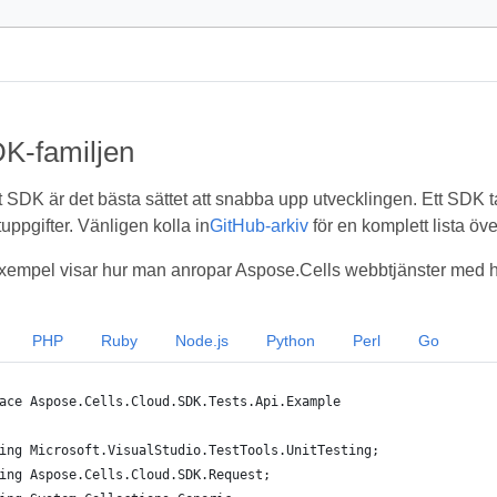
K-familjen
t SDK är det bästa sättet att snabba upp utvecklingen. Ett SDK t
uppgifter. Vänligen kolla in
GitHub-arkiv
för en komplett lista ö
empel visar hur man anropar Aspose.Cells webbtjänster med hj
PHP
Ruby
Node.js
Python
Perl
Go
ace Aspose.Cells.Cloud.SDK.Tests.Api.Example
ing Microsoft.VisualStudio.TestTools.UnitTesting;
ing Aspose.Cells.Cloud.SDK.Request;