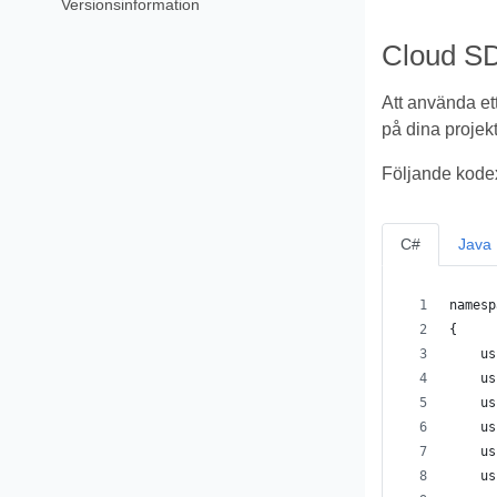
Versionsinformation
Cloud SD
Att använda et
på dina projekt
Följande kodex
C#
Java
namesp
{
    us
    us
    us
    us
    us
    us