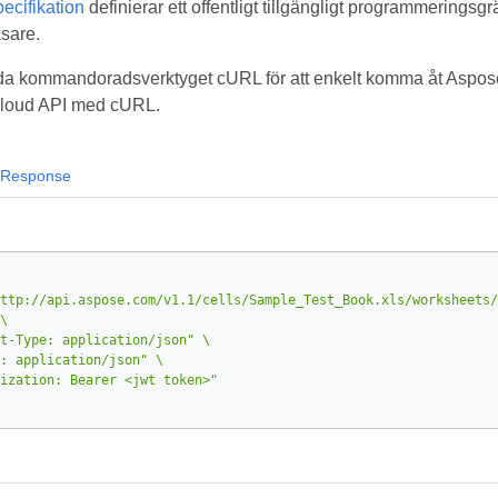
cifikation
definierar ett offentligt tillgängligt programmeringsgr
sare.
a kommandoradsverktyget cURL för att enkelt komma åt Aspose.
 Cloud API med cURL.
Response
ttp://api.aspose.com/v1.1/cells/Sample_Test_Book.xls/worksheets/
t-Type: application/json"
: application/json"
ization: Bearer <jwt token>"