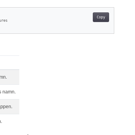
Copy
res

mn.
s namn.
ppen.
.