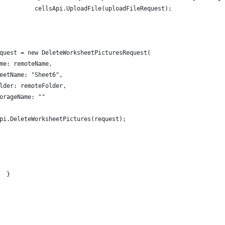
          cellsApi.UploadFile(uploadFileRequest);
quest = new DeleteWorksheetPicturesRequest(
me: remoteName,
eetName: "Sheet6",
lder: remoteFolder,
orageName: ""
pi.DeleteWorksheetPictures(request);
  }