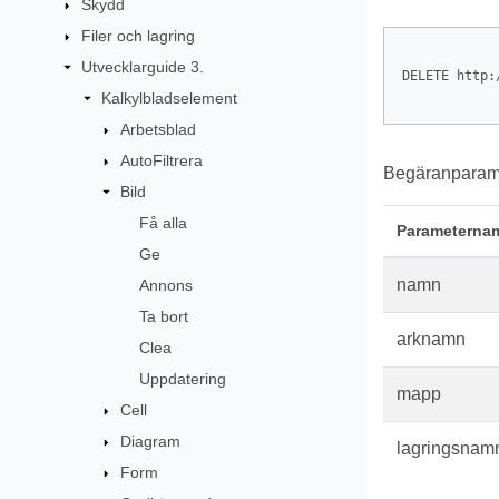
Skydd
Filer och lagring
Utvecklarguide 3.
DELETE http:
Kalkylbladselement
Arbetsblad
AutoFiltrera
Begäranparame
Bild
Få alla
Parameterna
Ge
namn
Annons
Ta bort
arknamn
Clea
Uppdatering
mapp
Cell
Diagram
lagringsnam
Form