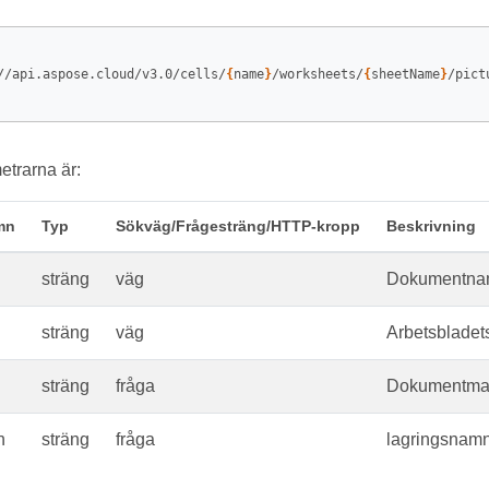
//api.aspose.cloud/v3.0/cells/
{
name
}
/worksheets/
{
sheetName
}
/pictu
trarna är:
mn
Typ
Sökväg/Frågesträng/HTTP-kropp
Beskrivning
sträng
väg
Dokumentna
sträng
väg
Arbetsbladet
sträng
fråga
Dokumentma
n
sträng
fråga
lagringsnamn