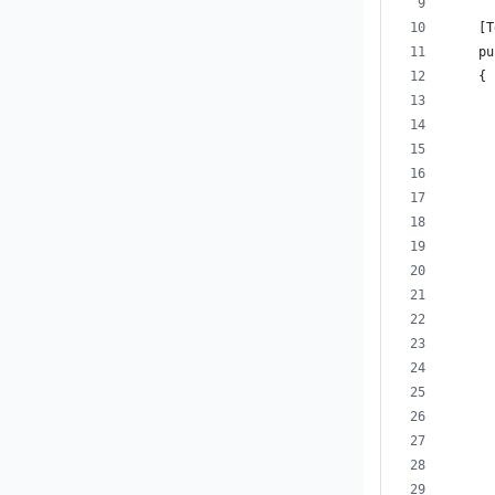
    [T
    pu
    {
      
      
      
      
      
      
      
      
      
      
      
      
      
      
      