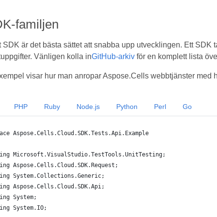
K-familjen
t SDK är det bästa sättet att snabba upp utvecklingen. Ett SDK t
uppgifter. Vänligen kolla in
GitHub-arkiv
för en komplett lista ö
empel visar hur man anropar Aspose.Cells webbtjänster med hj
PHP
Ruby
Node.js
Python
Perl
Go
ace Aspose.Cells.Cloud.SDK.Tests.Api.Example
ing Microsoft.VisualStudio.TestTools.UnitTesting;
ing Aspose.Cells.Cloud.SDK.Request;
ing System.Collections.Generic;
ing Aspose.Cells.Cloud.SDK.Api;
ing System;
ing System.IO;