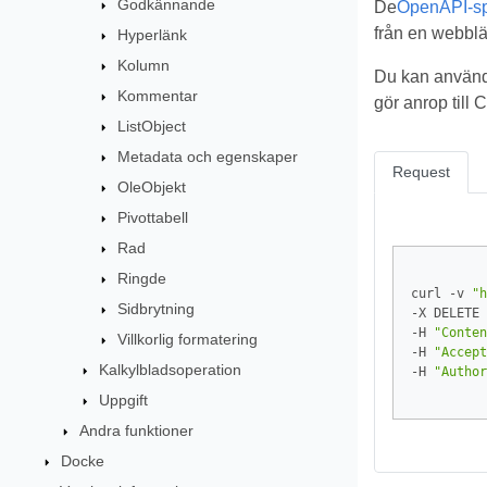
Godkännande
De
OpenAPI-spe
från en webblä
Hyperlänk
Kolumn
Du kan använd
Kommentar
gör anrop till
ListObject
Metadata och egenskaper
Request
OleObjekt
Pivottabell
Rad
Ringde
curl -v 
"h
Sidbrytning
-X DELETE 
-H 
"Conten
Villkorlig formatering
-H 
"Accept
Kalkylbladsoperation
-H 
"Author
Uppgift
Andra funktioner
Docke