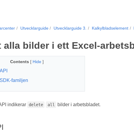
arcenter
Utvecklarguide
Utvecklarguide 3.
Kalkylbladselement
 alla bilder i ett Excel-arbets
Contents
[
Hide
]
API
SDK-familjen
PI indikerar
bilder i arbetsbladet.
delete
all
I