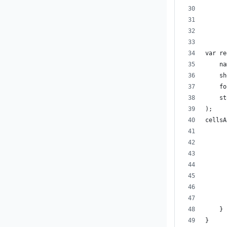
      
var re
    na
    sh
    fo
    st
);
cellsA
      
    }
}