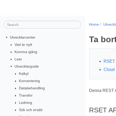
Home
Utveckl
Ta bort
Utvecklarcenter
Vad är nytt
Komma igång
Lear
RSET 
Utvecklarguide
Cloud 
Kalkyl
Konvertering
Databehandling
Denna REST A
Transfor
Ledning
RSET AP
Sök och ersätt