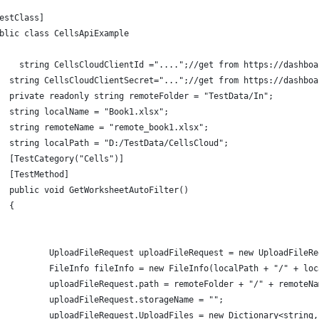
estClass]
blic class CellsApiExample
    string CellsCloudClientId ="....";//get from https://dashboa
  string CellsCloudClientSecret="...";//get from https://dashboa
  private readonly string remoteFolder = "TestData/In";
  string localName = "Book1.xlsx";
  string remoteName = "remote_book1.xlsx";
  string localPath = "D:/TestData/CellsCloud";
  [TestCategory("Cells")]
  [TestMethod]
  public void GetWorksheetAutoFilter()
  {
          UploadFileRequest uploadFileRequest = new UploadFileRe
          FileInfo fileInfo = new FileInfo(localPath + "/" + loc
          uploadFileRequest.path = remoteFolder + "/" + remoteNa
          uploadFileRequest.storageName = "";
          uploadFileRequest.UploadFiles = new Dictionary<string,