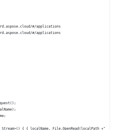
rd.aspose.cloud/#/applications
rd.aspose.cloud/#/applications
quest();
alName);
me;
 Stream>() { { localName, File.OpenRead(localPath +"/"+ localNam