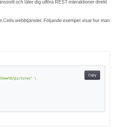
änssnitt och låter dig utföra REST-interaktioner direkt
Cells webbtjänster. Följande exempel visar hur man
Copy
Sheet6/pictures"