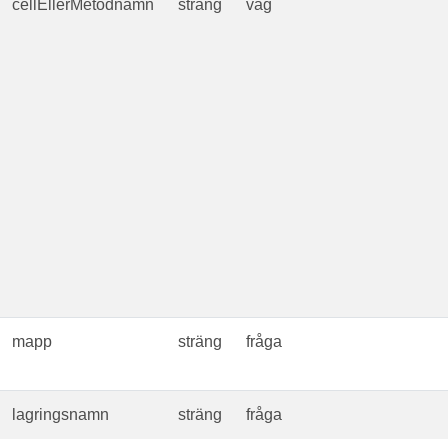
cellEllerMetodnamn
sträng
väg
mapp
sträng
fråga
lagringsnamn
sträng
fråga