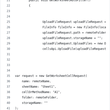
        public void GetWorksheetAutoFilter()
        {
                UploadFileRequest uploadFileRequest = n
                FileInfo fileInfo = new FileInfo(localP
                uploadFileRequest.path = remoteFolder +
                uploadFileRequest.storageName = "";
                uploadFileRequest.UploadFiles = new Dic
                cellsApi.UploadFile(uploadFileRequest);
var request = new GetWorksheetCellRequest(
    name: remoteName,
    sheetName: "Sheet1",
    cellOrMethodName: "A1",
    folder: remoteFolder,
    storageName: ""
);