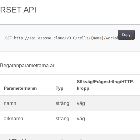
RSET API
Copy
GET http://api.aspose.cloud/v3.0/cells/
{
name
}
/worksheets/
{
she
Begäranparametrarna är:
Sökväg/Frågesträng/HTTP-
Parameternamn
Typ
kropp
namn
sträng
väg
arknamn
sträng
väg