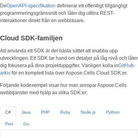
De
OpenAPI-specifikation
definierar ett offentligt tillgängligt
programmeringsgränssnitt och låter dig utföra REST-
interaktioner direkt från en webbläsare.
Cloud SDK-familjen
Att använda ett SDK är det bästa sättet att snabba upp
utvecklingen. Ett SDK tar hand om detaljer på låg nivå och låter
dig fokusera på dina projektuppgifter. Vänligen kolla in
GitHub-
arkiv
för en komplett lista över Aspose.Cells Cloud SDK:er.
Följande kodexempel visar hur man anropar Aspose.Cells
webbtjänster med hjälp av olika SDK:er:
C#
Java
PHP
Ruby
Node.js
Python
Perl
Go