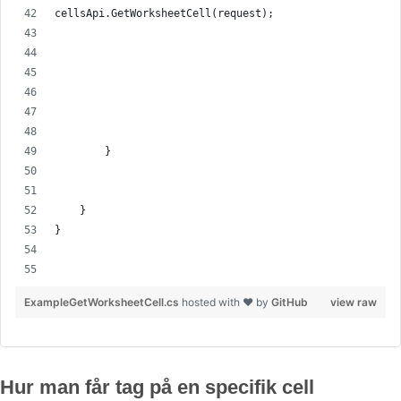
cellsApi.GetWorksheetCell(request);
        }
    }
}
ExampleGetWorksheetCell.cs
hosted with ❤ by
GitHub
view raw
Hur man får tag på en specifik cell