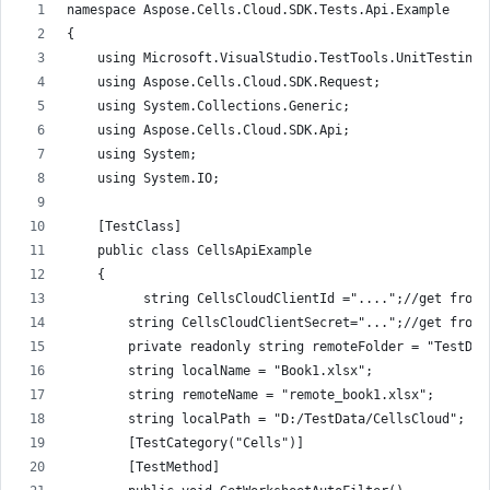
namespace Aspose.Cells.Cloud.SDK.Tests.Api.Example
{
    using Microsoft.VisualStudio.TestTools.UnitTesting;
    using Aspose.Cells.Cloud.SDK.Request;
    using System.Collections.Generic;
    using Aspose.Cells.Cloud.SDK.Api;
    using System;
    using System.IO;
    [TestClass]
    public class CellsApiExample
    {
          string CellsCloudClientId ="....";//get from 
        string CellsCloudClientSecret="...";//get from 
        private readonly string remoteFolder = "TestDat
        string localName = "Book1.xlsx";
        string remoteName = "remote_book1.xlsx";
        string localPath = "D:/TestData/CellsCloud";
        [TestCategory("Cells")]
        [TestMethod]