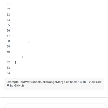
        }
    }
}
ExamplePostWorksheetCellsRangeMerge.cs
hosted with
view raw
❤ by
GitHub