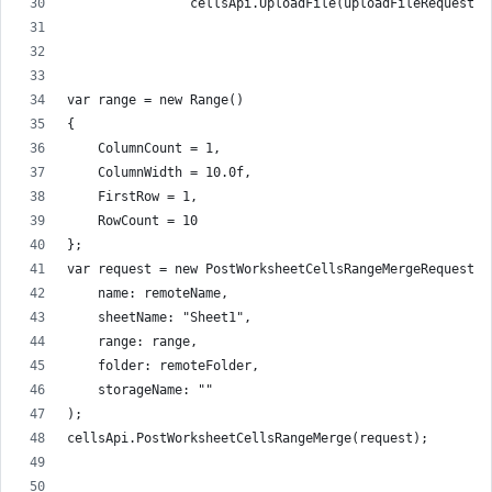
                cellsApi.UploadFile(uploadFileRequest);
var range = new Range()
{
    ColumnCount = 1,
    ColumnWidth = 10.0f,
    FirstRow = 1,
    RowCount = 10
};
var request = new PostWorksheetCellsRangeMergeRequest(
    name: remoteName,
    sheetName: "Sheet1",
    range: range,
    folder: remoteFolder,
    storageName: ""
);
cellsApi.PostWorksheetCellsRangeMerge(request);