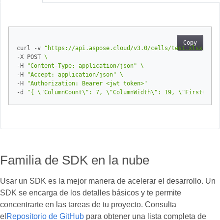
Copy
curl -v 
"https://api.aspose.cloud/v3.0/cells/test.xlsx/work
-X POST 
-H 
"Content-Type: application/json"
-H 
"Accept: application/json"
-H 
"Authorization: Bearer <jwt token>"
-d 
"{ \"ColumnCount\": 7, \"ColumnWidth\": 19, \"FirstColum
Familia de SDK en la nube
Usar un SDK es la mejor manera de acelerar el desarrollo. Un
SDK se encarga de los detalles básicos y te permite
concentrarte en las tareas de tu proyecto. Consulta
el
Repositorio de GitHub
para obtener una lista completa de