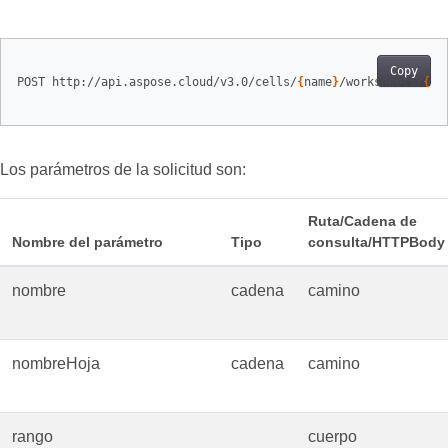
Copy
POST http://api.aspose.cloud/v3.0/cells/
{
name
}
/worksheets/
{
sh
Los parámetros de la solicitud son:
Ruta/Cadena de
Nombre del parámetro
Tipo
consulta/HTTPBody
nombre
cadena
camino
nombreHoja
cadena
camino
rango
cuerpo