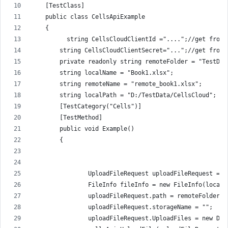
    [TestClass]
    public class CellsApiExample
    {
          string CellsCloudClientId ="....";//get from 
        string CellsCloudClientSecret="...";//get from 
        private readonly string remoteFolder = "TestDat
        string localName = "Book1.xlsx";
        string remoteName = "remote_book1.xlsx";
        string localPath = "D:/TestData/CellsCloud";
        [TestCategory("Cells")]
        [TestMethod]
        public void Example()
        {
                UploadFileRequest uploadFileRequest = n
                FileInfo fileInfo = new FileInfo(localP
                uploadFileRequest.path = remoteFolder +
                uploadFileRequest.storageName = "";
                uploadFileRequest.UploadFiles = new Dic