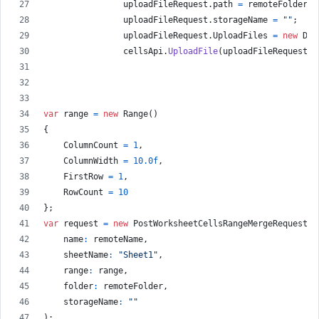
uploadFileRequest
.
path
=
remoteFolder
+
uploadFileRequest
.
storageName
=
""
;
uploadFileRequest
.
UploadFiles
=
new
Dic
cellsApi
.
UploadFile
(
uploadFileRequest
)
;
var
range
=
new
Range
(
)
{
ColumnCount
=
1
,
ColumnWidth
=
10.0f
,
FirstRow
=
1
,
RowCount
=
10
}
;
var
request
=
new
PostWorksheetCellsRangeMergeRequest
(
name
:
remoteName
,
sheetName
:
"Sheet1"
,
range
:
range
,
folder
:
remoteFolder
,
storageName
:
""
)
;