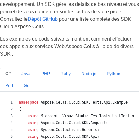
développement. Un SDK gère les détails de bas niveau et vous
permet de vous concentrer sur les tâches de votre projet.
Consultez le
Dépôt GitHub
pour une liste complète des SDK
Cloud Aspose.Cells.
Les exemples de code suivants montrent comment effectuer
des appels aux services Web Aspose.Cells à l’aide de divers
SDK :
C#
Java
PHP
Ruby
Node.js
Python
Perl
Go
namespace
Aspose
.
Cells
.
Cloud
.
SDK
.
Tests
.
Api
.
Example
{
using
Microsoft
.
VisualStudio
.
TestTools
.
UnitTesting
;
using
Aspose
.
Cells
.
Cloud
.
SDK
.
Request
;
using
System
.
Collections
.
Generic
;
using
Aspose
.
Cells
.
Cloud
.
SDK
.
Api
;