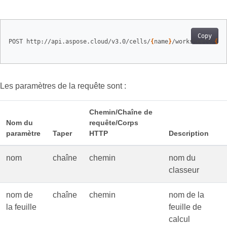
Copy
POST http://api.aspose.cloud/v3.0/cells/
{
name
}
/worksheets/
{
sh
Les paramètres de la requête sont :
Chemin/Chaîne de
Nom du
requête/Corps
paramètre
Taper
HTTP
Description
nom
chaîne
chemin
nom du
classeur
nom de
chaîne
chemin
nom de la
la feuille
feuille de
calcul