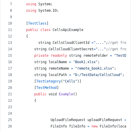
using
System
;
using
System
.
IO
;
[
TestClass
]
public
class
CellsApiExample
{
string
CellsCloudClientId
=
"...."
;
//get from 
string
CellsCloudClientSecret
=
"..."
;
//get from 
private
readonly
string
remoteFolder
=
"TestDat
string
localName
=
"Book1.xlsx"
;
string
remoteName
=
"remote_book1.xlsx"
;
string
localPath
=
"D:/TestData/CellsCloud"
;
[
TestCategory
(
"Cells"
)
]
[
TestMethod
]
public
void
Example
(
)
{
UploadFileRequest
uploadFileRequest
=
n
FileInfo
fileInfo
=
new
FileInfo
(
localP