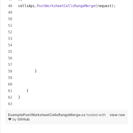
cellsApi
.
PostWorksheetCellsRangeMerge
(
request
)
;
}
}
}
ExamplePostWorksheetCellsRangeMerge.cs
hosted with
view raw
❤ by
GitHub