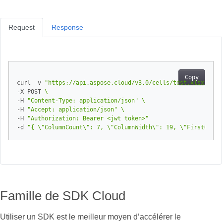
Request
Response
Copy
curl -v 
"https://api.aspose.cloud/v3.0/cells/test.xlsx/work
-X POST 
-H 
"Content-Type: application/json"
-H 
"Accept: application/json"
-H 
"Authorization: Bearer <jwt token>"
-d 
"{ \"ColumnCount\": 7, \"ColumnWidth\": 19, \"FirstColum
Famille de SDK Cloud
Utiliser un SDK est le meilleur moyen d’accélérer le