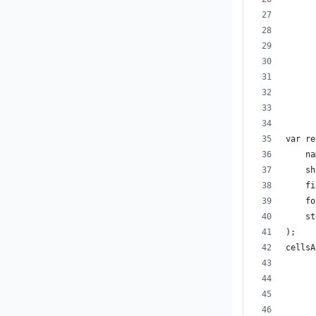
      
      
      
      
      
var re
    na
    sh
    fi
    fo
    st
);
cellsA