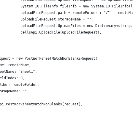
          System.IO.FileInfo fileInfo = new System.IO.FileInfo(l
          uploadFileRequest.path = remoteFolder + "/" + remoteNa
          uploadFileRequest.storageName = "";
          uploadFileRequest.UploadFiles = new Dictionary<string,
          cellsApi.UploadFile(uploadFileRequest);
quest = new PostWorksheetMatchNonBlanksRequest(
me: remoteName,
eetName: "Sheet1",
eldIndex: 0,
lder: remoteFolder,
orageName: ""
pi.PostWorksheetMatchNonBlanks(request);