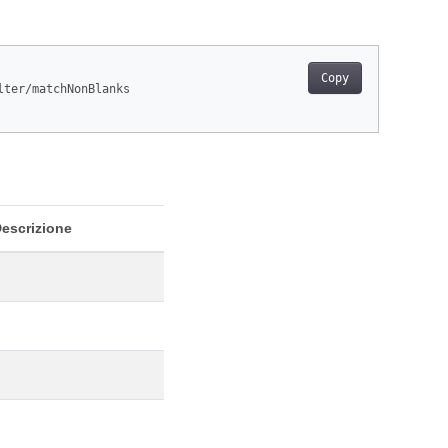
Copy
lter/matchNonBlanks

escrizione