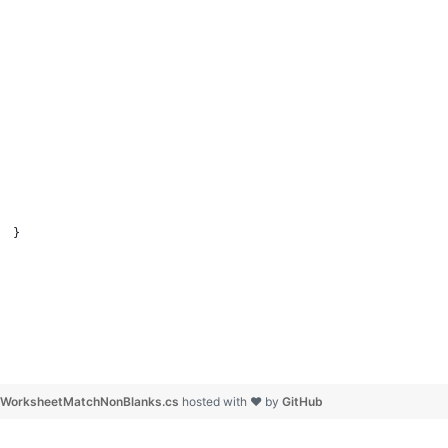
  }
WorksheetMatchNonBlanks.cs
hosted with ❤ by
GitHub