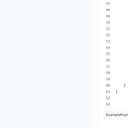
      
    }
}
ExamplePost