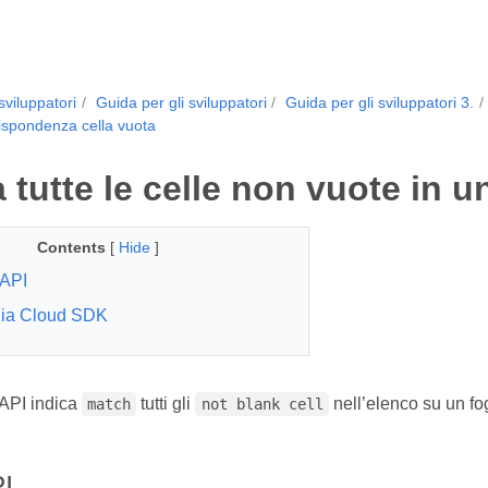
sviluppatori
Guida per gli sviluppatori
Guida per gli sviluppatori 3.
ispondenza cella vuota
tutte le celle non vuote in un
Contents
[
Hide
]
API
lia Cloud SDK
API indica
tutti gli
nell’elenco su un fog
match
not blank cell
I