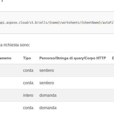
api.aspose.cloud/v3.0/cells/
{
name
}
/worksheets/
{
sheetName
}
/autoFi
la richiesta sono:
ametro
Tipo
Percorso/Stringa di query/Corpo HTTP
D
corda
sentiero
corda
sentiero
intero
domanda
corda
domanda