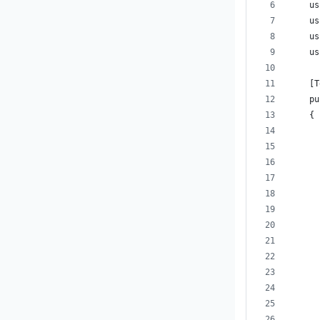
    us
    us
    us
    us
    [T
    pu
    {
      
      
      
      
      
      
      
      
      
      
      