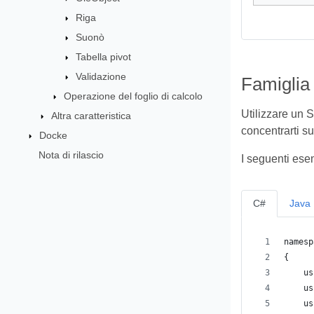
Riga
Suonò
Tabella pivot
Validazione
Famiglia
Operazione del foglio di calcolo
Utilizzare un S
Altra caratteristica
concentrarti su
Docke
Nota di rilascio
I seguenti ese
C#
Java
namesp
{
    us
    us
    us