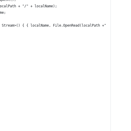
ocalPath + "/" + localName);
me;
 Stream>() { { localName, File.OpenRead(localPath +"/"+ localNam