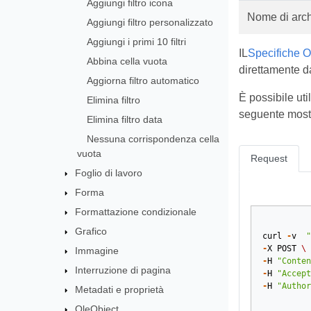
Aggiungi filtro icona
Nome di arch
Aggiungi filtro personalizzato
Aggiungi i primi 10 filtri
IL
Specifiche 
Abbina cella vuota
direttamente d
Aggiorna filtro automatico
È possibile ut
Elimina filtro
seguente most
Elimina filtro data
Nessuna corrispondenza cella
vuota
Request
Foglio di lavoro
Forma
Formattazione condizionale
Grafico
curl
-
v
"
-
X
POST
\
Immagine
-
H
"Conten
Interruzione di pagina
-
H
"Accept
-
H
"Author
Metadati e proprietà
OleObject