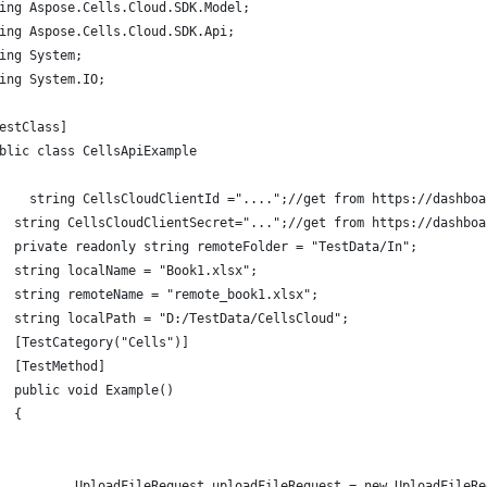
ing Aspose.Cells.Cloud.SDK.Model;
ing Aspose.Cells.Cloud.SDK.Api;
ing System;
ing System.IO;
estClass]
blic class CellsApiExample
    string CellsCloudClientId ="....";//get from https://dashboa
  string CellsCloudClientSecret="...";//get from https://dashboa
  private readonly string remoteFolder = "TestData/In";
  string localName = "Book1.xlsx";
  string remoteName = "remote_book1.xlsx";
  string localPath = "D:/TestData/CellsCloud";
  [TestCategory("Cells")]
  [TestMethod]
  public void Example()
  {
          UploadFileRequest uploadFileRequest = new UploadFileRe