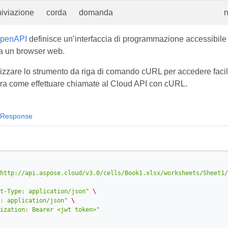
iviazione
corda
domanda
n
OpenAPI
definisce un’interfaccia di programmazione accessibile
a un browser web.
ilizzare lo strumento da riga di comando cURL per accedere fac
ra come effettuare chiamate al Cloud API con cURL.
Response
http://api.aspose.cloud/v3.0/cells/Book1.xlsx/worksheets/Sheet1/
t-Type: application/json"
\
: application/json"
\
ization: Bearer <jwt token>"