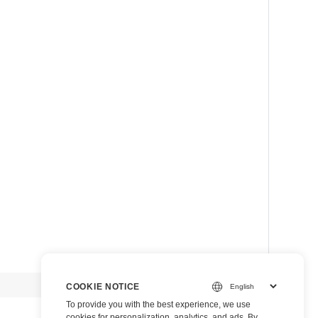
view raw
COOKIE NOTICE
To provide you with the best experience, we use
cookies for personalization, analytics, and ads. By