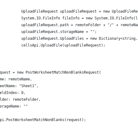
          UploadFileRequest uploadFileRequest = new UploadFileRe
          System.IO.FileInfo fileInfo = new System.IO.FileInfo(l
          uploadFileRequest.path = remoteFolder + "/" + remoteNa
          uploadFileRequest.storageName = "";
          uploadFileRequest.UploadFiles = new Dictionary<string,
          cellsApi.UploadFile(uploadFileRequest);
quest = new PostWorksheetMatchNonBlanksRequest(
me: remoteName,
eetName: "Sheet1",
eldIndex: 0,
lder: remoteFolder,
orageName: ""
pi.PostWorksheetMatchNonBlanks(request);