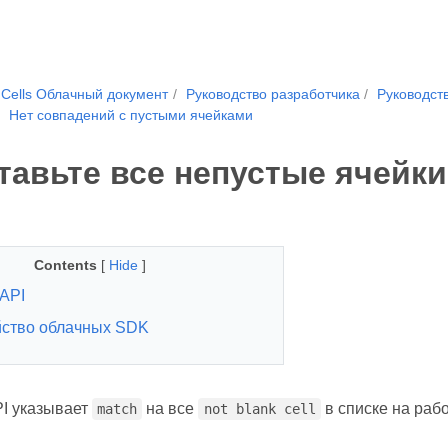
.Cells Облачный документ
Руководство разработчика
Руководств
Нет совпадений с пустыми ячейками
тавьте все непустые ячейки
Contents
[
Hide
]
API
ство облачных SDK
I указывает
на все
в списке на рабо
match
not blank cell