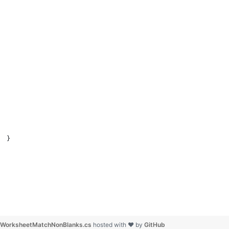
  }
WorksheetMatchNonBlanks.cs
hosted with ❤ by
GitHub