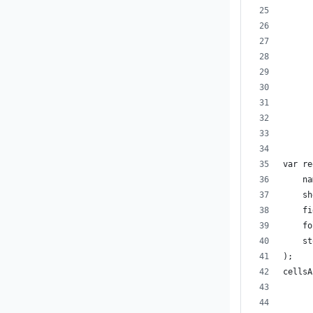
      
      
      
      
      
      
var re
    na
    sh
    fi
    fo
    st
);
cellsA