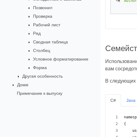
-
H
"Author
Позвонил
Проверка
Рабочий лист
Ряд
Сводная таблица
Семейст
Столбец
Условное форматирование
Использовани
Форма
вам сосредото
Другая особенность
В следующих 
Докке
Примечание к выпуску
C#
Java
namesp
{
    us