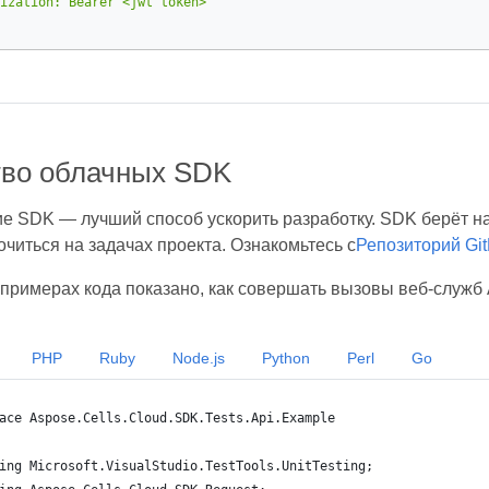
ization: Bearer <jwt token>"
во облачных SDK
е SDK — лучший способ ускорить разработку. SDK берёт на
читься на задачах проекта. Ознакомьтесь с
Репозиторий Gi
примерах кода показано, как совершать вызовы веб-служб 
PHP
Ruby
Node.js
Python
Perl
Go
ace Aspose.Cells.Cloud.SDK.Tests.Api.Example
ing Microsoft.VisualStudio.TestTools.UnitTesting;