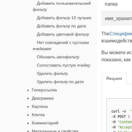
Добавить пользовательский
папка
фильтр
Добавить фильтр 10 лучших
имя_храни
Добавить фильтр по дате
The
Специфик
Добавить цветовой фильтр
взаимодейств
Нет совпадений с пустыми
ячейками
Вы можете ис
Обновить автофильтр
показано, ка
Сопоставить пустую ячейку
Удалить фильтр
Request
Удалить фильтр по дате
Гиперссылка
Диаграмма
Картина
curl
-
v
"
Клетка
-
X
POST
\
-
H
"Conten
Комментарий
-
H
"Accept
Метаданные и свойства