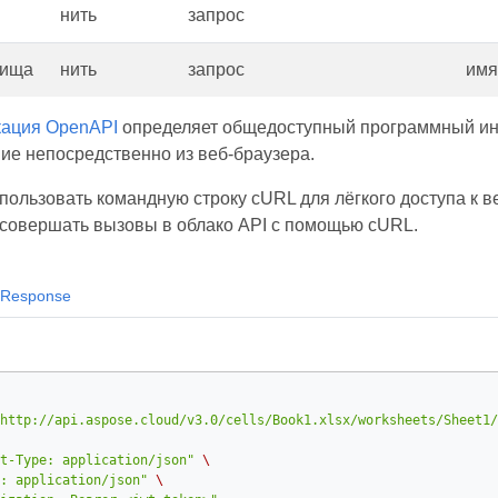
нить
запрос
лища
нить
запрос
имя
ация OpenAPI
определяет общедоступный программный ин
ие непосредственно из веб-браузера.
пользовать командную строку cURL для лёгкого доступа к 
к совершать вызовы в облако API с помощью cURL.
Response
http://api.aspose.cloud/v3.0/cells/Book1.xlsx/worksheets/Sheet1/
t-Type: application/json"
\
: application/json"
\