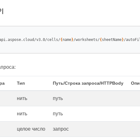
I
api.aspose.cloud/v3.0/cells/
{
name
}
/worksheets/
{
sheetName
}
/autoFi
проса:
ра
Тип
Путь/Строка запроса/HTTPBody
Опи
нить
путь
нить
путь
целое число
запрос