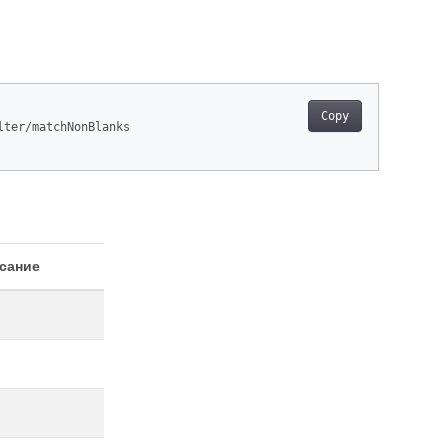
Copy
lter/matchNonBlanks

сание