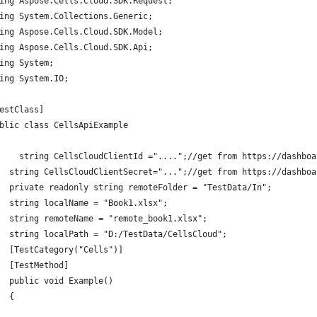
ing Aspose.Cells.Cloud.SDK.Request;
ing System.Collections.Generic;
ing Aspose.Cells.Cloud.SDK.Model;
ing Aspose.Cells.Cloud.SDK.Api;
ing System;
ing System.IO;
estClass]
blic class CellsApiExample
    string CellsCloudClientId ="....";//get from https://dashboa
  string CellsCloudClientSecret="...";//get from https://dashboa
  private readonly string remoteFolder = "TestData/In";
  string localName = "Book1.xlsx";
  string remoteName = "remote_book1.xlsx";
  string localPath = "D:/TestData/CellsCloud";
  [TestCategory("Cells")]
  [TestMethod]
  public void Example()
  {