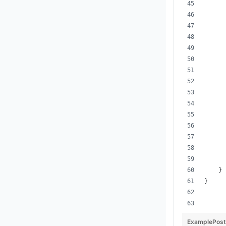
      
    }
}
ExamplePost