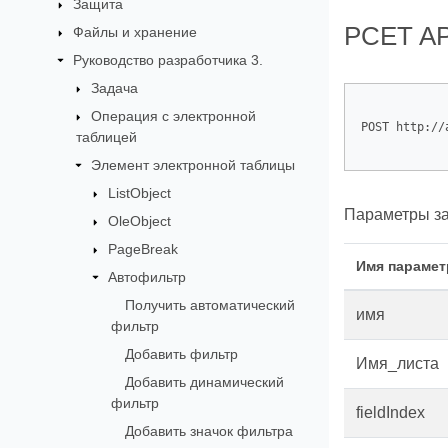
Защита
РСЕT AP
Файлы и хранение
Руководство разработчика 3.
Задача
Операция с электронной
POST http://
таблицей
Элемент электронной таблицы
ListObject
Параметры за
OleObject
PageBreak
Имя парамет
Автофильтр
Получить автоматический
имя
фильтр
Добавить фильтр
Имя_листа
Добавить динамический
фильтр
fieldIndex
Добавить значок фильтра