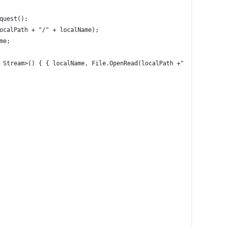
quest();
ocalPath + "/" + localName);
me;
 Stream>() { { localName, File.OpenRead(localPath +"/"+ localNam