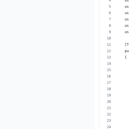
    us
    us
    us
    us
    us
    us
    [T
    pu
    {
      
      
      
      
      
      
      
      
      
      