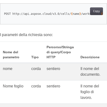
Copy
POST http://api.aspose.cloud/v3.0/cells/
{
name
}
/worksheets/
{
sh
I parametri della richiesta sono:
Percorso/Stringa
Nome del
di query/Corpo
parametro
Tipo
HTTP
Descrizione
nome
corda
sentiero
Il nome del
documento.
Nome foglio
corda
sentiero
Il nome del
foglio di
lavoro.