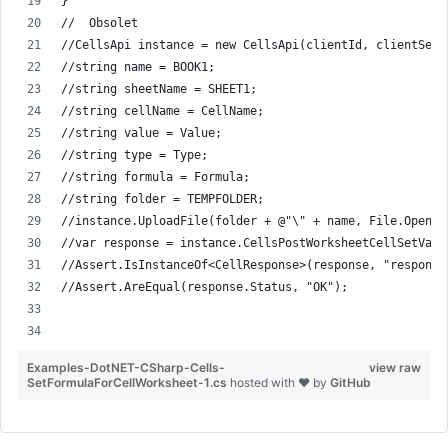
}
//  Obsolet
//CellsApi instance = new CellsApi(clientId, clientSecr
//string name = BOOK1;
//string sheetName = SHEET1;
//string cellName = CellName;
//string value = Value;
//string type = Type;
//string formula = Formula;
//string folder = TEMPFOLDER;
//instance.UploadFile(folder + @"\" + name, File.Open( 
//var response = instance.CellsPostWorksheetCellSetValu
//Assert.IsInstanceOf<CellResponse>(response, "response
//Assert.AreEqual(response.Status, "OK");
Examples-DotNET-CSharp-Cells-
view raw
SetFormulaForCellWorksheet-1.cs
hosted with ❤ by
GitHub