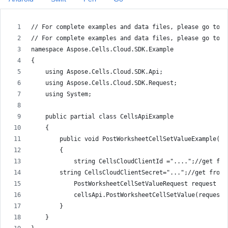
// For complete examples and data files, please go to h
// For complete examples and data files, please go to h
namespace Aspose.Cells.Cloud.SDK.Example
{
    using Aspose.Cells.Cloud.SDK.Api;
    using Aspose.Cells.Cloud.SDK.Request;
    using System;
    public partial class CellsApiExample
    {
        public void PostWorksheetCellSetValueExample()
        {
            string CellsCloudClientId ="....";//get fro
        string CellsCloudClientSecret="...";//get from 
            PostWorksheetCellSetValueRequest request = 
            cellsApi.PostWorksheetCellSetValue(request)
        }
    }