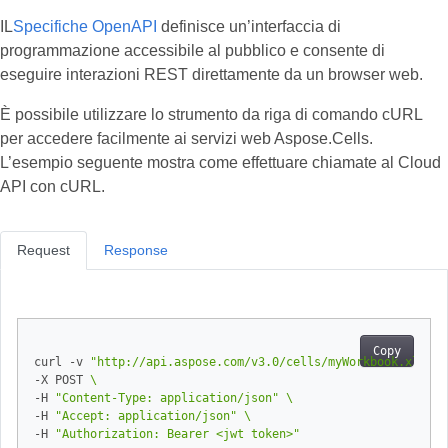
IL
Specifiche OpenAPI
definisce un’interfaccia di
programmazione accessibile al pubblico e consente di
eseguire interazioni REST direttamente da un browser web.
È possibile utilizzare lo strumento da riga di comando cURL
per accedere facilmente ai servizi web Aspose.Cells.
L’esempio seguente mostra come effettuare chiamate al Cloud
API con cURL.
Request
Response
Copy
curl -v 
"http://api.aspose.com/v3.0/cells/myWorkbook.xlsx/w
-X POST 
-H 
"Content-Type: application/json"
-H 
"Accept: application/json"
-H 
"Authorization: Bearer <jwt token>"