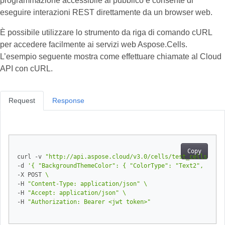
programmazione accessibile al pubblico e consente di
eseguire interazioni REST direttamente da un browser web.
È possibile utilizzare lo strumento da riga di comando cURL
per accedere facilmente ai servizi web Aspose.Cells.
L’esempio seguente mostra come effettuare chiamate al Cloud
API con cURL.
Request
Response
Copy
curl -v 
"http://api.aspose.cloud/v3.0/cells/test_cells.xlsx
-d 
'{ "BackgroundThemeColor": { "ColorType": "Text2", "Tint
-X POST 
-H 
"Content-Type: application/json"
-H 
"Accept: application/json"
-H 
"Authorization: Bearer <jwt token>"