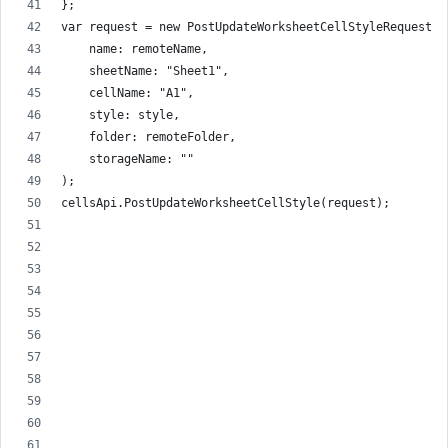
};
var request = new PostUpdateWorksheetCellStyleRequest(
    name: remoteName,
    sheetName: "Sheet1",
    cellName: "A1",
    style: style,
    folder: remoteFolder,
    storageName: ""
);
cellsApi.PostUpdateWorksheetCellStyle(request);