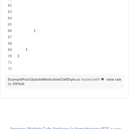
        }
    }
}
ExamplePostUpdateWorksheetCellStyle.cs
hosted with ❤
view raw
by
GitHub
Aggiorna Multiplo Cells
Applicare la formattazione RTF a una