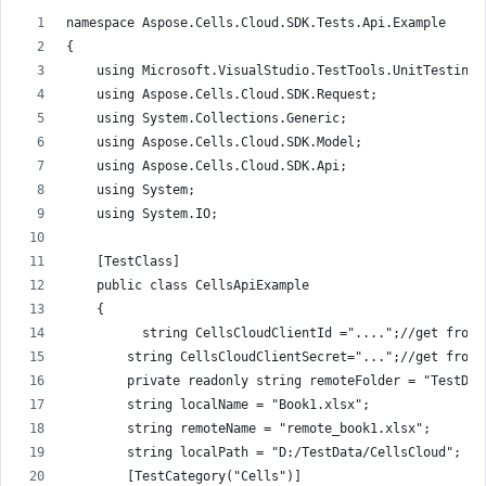
namespace Aspose.Cells.Cloud.SDK.Tests.Api.Example
{
    using Microsoft.VisualStudio.TestTools.UnitTesting;
    using Aspose.Cells.Cloud.SDK.Request;
    using System.Collections.Generic;
    using Aspose.Cells.Cloud.SDK.Model;
    using Aspose.Cells.Cloud.SDK.Api;
    using System;
    using System.IO;
    [TestClass]
    public class CellsApiExample
    {
          string CellsCloudClientId ="....";//get from 
        string CellsCloudClientSecret="...";//get from 
        private readonly string remoteFolder = "TestDat
        string localName = "Book1.xlsx";
        string remoteName = "remote_book1.xlsx";
        string localPath = "D:/TestData/CellsCloud";
        [TestCategory("Cells")]