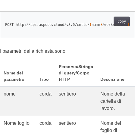
Copy
POST http://api.aspose.cloud/v3.0/cells/
{
name
}
/worksheets/
{
sh
I parametri della richiesta sono:
Percorso/Stringa
Nome del
di query/Corpo
parametro
Tipo
HTTP
Descrizione
nome
corda
sentiero
Nome della
cartella di
lavoro.
Nome foglio
corda
sentiero
Nome del
foglio di