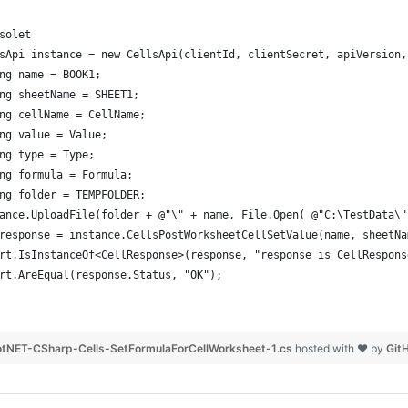
solet
sApi instance = new CellsApi(clientId, clientSecret, apiVersion,
ng name = BOOK1;
ng sheetName = SHEET1;
ng cellName = CellName;
ng value = Value;
ng type = Type;
ng formula = Formula;
ng folder = TEMPFOLDER;
ance.UploadFile(folder + @"\" + name, File.Open( @"C:\TestData\"
response = instance.CellsPostWorksheetCellSetValue(name, sheetNa
rt.IsInstanceOf<CellResponse>(response, "response is CellRespons
rt.AreEqual(response.Status, "OK");
tNET-CSharp-Cells-SetFormulaForCellWorksheet-1.cs
hosted with ❤ by
Git