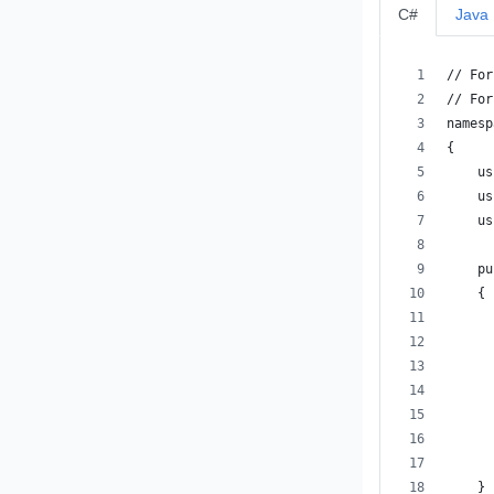
C#
Java
// For
// For
namesp
{
    us
    us
    us
    pu
    {
      
      
      
      
      
      
      
    }