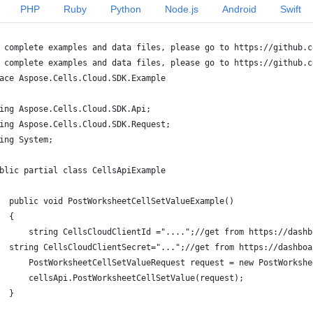
PHP
Ruby
Python
Node.js
Android
Swift
 complete examples and data files, please go to https://github.c
 complete examples and data files, please go to https://github.c
ace Aspose.Cells.Cloud.SDK.Example
ing Aspose.Cells.Cloud.SDK.Api;
ing Aspose.Cells.Cloud.SDK.Request;
ing System;
blic partial class CellsApiExample
  public void PostWorksheetCellSetValueExample()
  {
      string CellsCloudClientId ="....";//get from https://dashb
  string CellsCloudClientSecret="...";//get from https://dashboa
      PostWorksheetCellSetValueRequest request = new PostWorkshe
      cellsApi.PostWorksheetCellSetValue(request);
  }