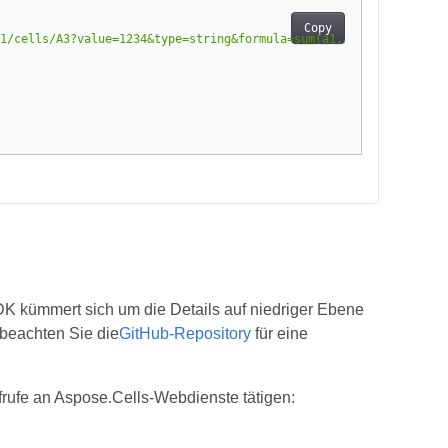
Copy
1/cells/A3?value=1234&type=string&formula=sum(a1,a2)"
K kümmert sich um die Details auf niedriger Ebene
 beachten Sie die
GitHub-Repository
für eine
rufe an Aspose.Cells-Webdienste tätigen: