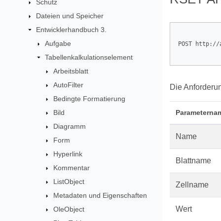
Schutz
Dateien und Speicher
Entwicklerhandbuch 3.
Aufgabe
POST http://
Tabellenkalkulationselement
Arbeitsblatt
AutoFilter
Die Anforderu
Bedingte Formatierung
Bild
Parameterna
Diagramm
Name
Form
Hyperlink
Blattname
Kommentar
ListObject
Zellname
Metadaten und Eigenschaften
Wert
OleObject