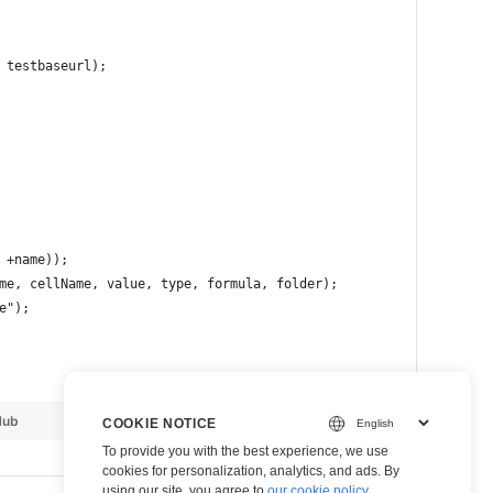
 testbaseurl);
 +name));
me, cellName, value, type, formula, folder);
e");
Hub
view raw
COOKIE NOTICE
To provide you with the best experience, we use
cookies for personalization, analytics, and ads. By
using our site, you agree to
our cookie policy
.