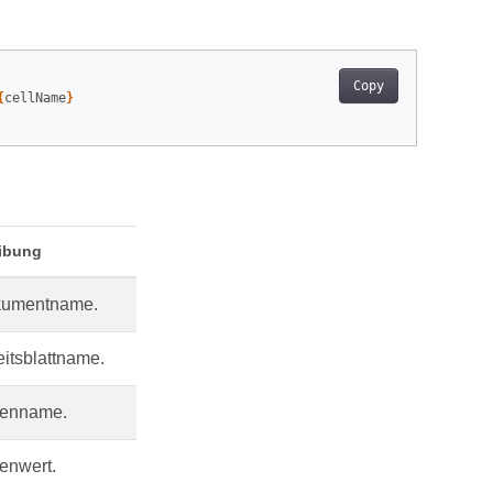
Copy
{
cellName
}
ibung
kumentname.
itsblattname.
lenname.
enwert.