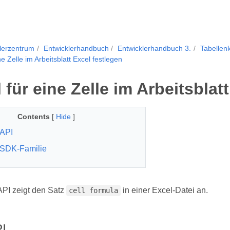
lerzentrum
Entwicklerhandbuch
Entwicklerhandbuch 3.
Tabellen
e Zelle im Arbeitsblatt Excel festlegen
 für eine Zelle im Arbeitsblat
Contents
[
Hide
]
API
 SDK-Familie
PI zeigt den Satz
in einer Excel-Datei an.
cell formula
I