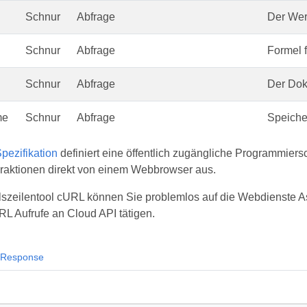
Schnur
Abfrage
Der Wer
Schnur
Abfrage
Formel f
Schnur
Abfrage
Der Dok
me
Schnur
Abfrage
Speiche
ezifikation
definiert eine öffentlich zugängliche Programmiers
raktionen direkt von einem Webbrowser aus.
szeilentool cURL können Sie problemlos auf die Webdienste Asp
RL Aufrufe an Cloud API tätigen.
Response