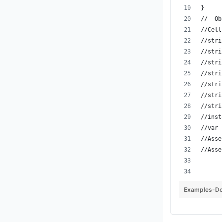
}
//  Ob
//Cell
//stri
//stri
//stri
//stri
//stri
//stri
//stri
//inst
//var 
//Asse
//Asse
Examples-Do