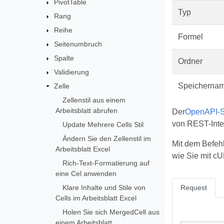
PivotTable
Typ
Rang
Reihe
Formel
Seitenumbruch
Spalte
Ordner
Validierung
Speicherna
Zelle
Zellenstil aus einem
Arbeitsblatt abrufen
Der
OpenAPI-Sp
von REST-Inte
Update Mehrere Cells Stil
Ändern Sie den Zellenstil im
Mit dem Befehl
Arbeitsblatt Excel
wie Sie mit cU
Rich-Text-Formatierung auf
eine Cel anwenden
Klare Inhalte und Stile von
Request
Cells im Arbeitsblatt Excel
Holen Sie sich MergedCell aus
einem Arbeitsblatt