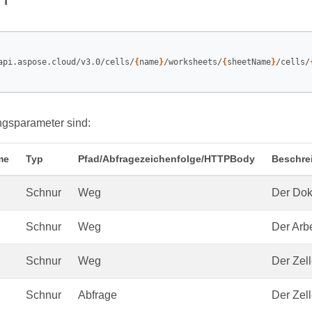
api.aspose.cloud/v3.0/cells/
{
name
}
/worksheets/
{
sheetName
}
/cells/
ngsparameter sind:
me
Typ
Pfad/Abfragezeichenfolge/HTTPBody
Beschre
Schnur
Weg
Der Do
Schnur
Weg
Der Arbe
Schnur
Weg
Der Zel
Schnur
Abfrage
Der Zell