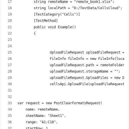
        string remoteName = "remote_book1.xlsx";
        string localPath = "D:/TestData/CellsCloud";
        [TestCategory("Cells")]
        [TestMethod]
        public void Example()
        {
                UploadFileRequest uploadFileRequest = n
                FileInfo fileInfo = new FileInfo(localP
                uploadFileRequest.path = remoteFolder +
                uploadFileRequest.storageName = "";
                uploadFileRequest.UploadFiles = new Dic
                cellsApi.UploadFile(uploadFileRequest);
var request = new PostClearFormatsRequest(
    name: remoteName,
    sheetName: "Sheet1",
    range: "A1:C10",
    startRow: 1,