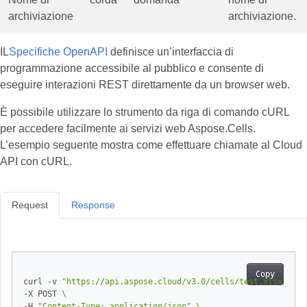
archiviazione
archiviazione.
IL
Specifiche OpenAPI
definisce un’interfaccia di
programmazione accessibile al pubblico e consente di
eseguire interazioni REST direttamente da un browser web.
È possibile utilizzare lo strumento da riga di comando cURL
per accedere facilmente ai servizi web Aspose.Cells.
L’esempio seguente mostra come effettuare chiamate al Cloud
API con cURL.
Request
Response
Copy
curl -v 
"https://api.aspose.cloud/v3.0/cells/test.xlsx/work
-X POST 
-H 
"Content-Type: application/json"