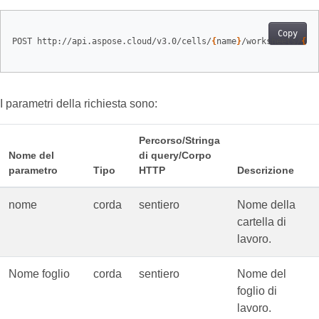
Copy
POST http://api.aspose.cloud/v3.0/cells/
{
name
}
/worksheets/
{
sh
I parametri della richiesta sono:
Percorso/Stringa
Nome del
di query/Corpo
parametro
Tipo
HTTP
Descrizione
nome
corda
sentiero
Nome della
cartella di
lavoro.
Nome foglio
corda
sentiero
Nome del
foglio di
lavoro.