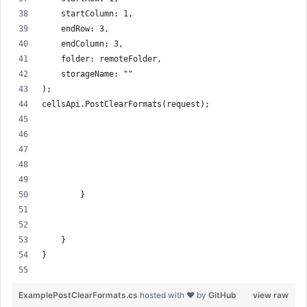
    startColumn: 1,
    endRow: 3,
    endColumn: 3,
    folder: remoteFolder,
    storageName: ""
);
cellsApi.PostClearFormats(request);
        }
    }
}
ExamplePostClearFormats.cs
hosted with ❤ by
GitHub
view raw