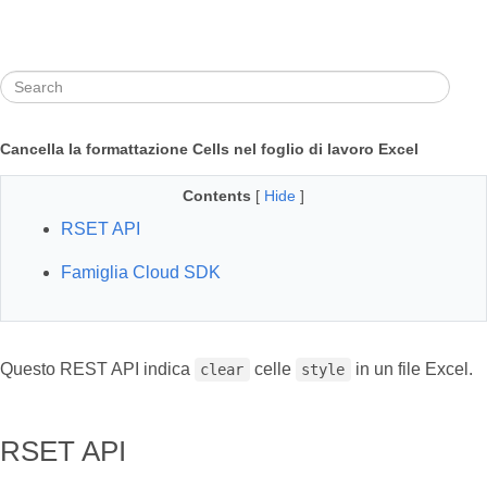
Cancella la formattazione Cells nel foglio di lavoro Excel
Contents
[
Hide
]
RSET API
Famiglia Cloud SDK
Questo REST API indica
celle
in un file Excel.
clear
style
RSET API