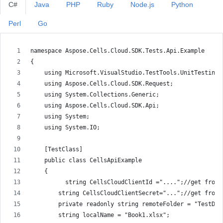
C#
Java
PHP
Ruby
Node.js
Python
Perl
Go
namespace Aspose.Cells.Cloud.SDK.Tests.Api.Example
{
    using Microsoft.VisualStudio.TestTools.UnitTesting;
    using Aspose.Cells.Cloud.SDK.Request;
    using System.Collections.Generic;
    using Aspose.Cells.Cloud.SDK.Api;
    using System;
    using System.IO;
    [TestClass]
    public class CellsApiExample
    {
          string CellsCloudClientId ="....";//get from 
        string CellsCloudClientSecret="...";//get from 
        private readonly string remoteFolder = "TestDat
        string localName = "Book1.xlsx";