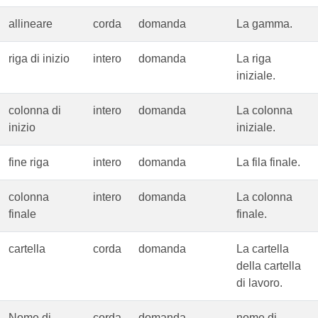
allineare
corda
domanda
La gamma.
riga di inizio
intero
domanda
La riga
iniziale.
colonna di
intero
domanda
La colonna
inizio
iniziale.
fine riga
intero
domanda
La fila finale.
colonna
intero
domanda
La colonna
finale
finale.
cartella
corda
domanda
La cartella
della cartella
di lavoro.
Nome di
corda
domanda
nome di