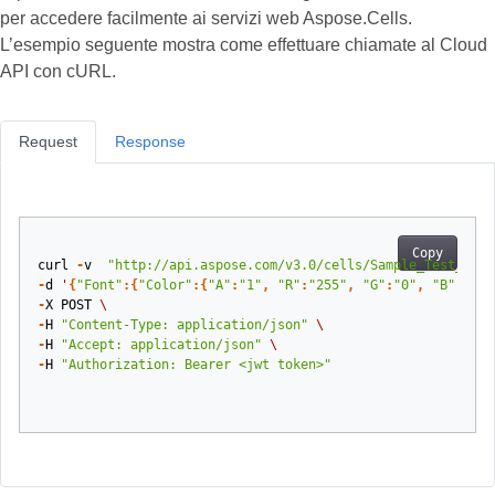
per accedere facilmente ai servizi web Aspose.Cells.
L’esempio seguente mostra come effettuare chiamate al Cloud
API con cURL.
Request
Response
Copy
curl
-
v
"http://api.aspose.com/v3.0/cells/Sample_Test_Book
-
d
'
{
"Font"
:{
"Color"
:{
"A"
:
"1"
,
"R"
:
"255"
,
"G"
:
"0"
,
"B"
:
"0"
}
-
X
POST
\
-
H
"Content-Type: application/json"
\
-
H
"Accept: application/json"
\
-
H
"Authorization: Bearer <jwt token>"