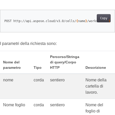
Copy
POST http://api.aspose.cloud/v3.0/cells/
{
name
}
/worksheets/
{
sh
I parametri della richiesta sono:
Percorso/Stringa
Nome del
di query/Corpo
parametro
Tipo
HTTP
Descrizione
nome
corda
sentiero
Nome della
cartella di
lavoro.
Nome foglio
corda
sentiero
Nome del
foglio di