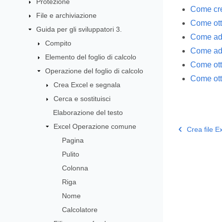
Protezione
Come cre
File e archiviazione
Come otte
Guida per gli sviluppatori 3.
Come ada
Compito
Come adat
Elemento del foglio di calcolo
Come otte
Operazione del foglio di calcolo
Come otte
Crea Excel e segnala
Cerca e sostituisci
Elaborazione del testo
Excel Operazione comune
Crea file E
Pagina
Pulito
Colonna
Riga
Nome
Calcolatore