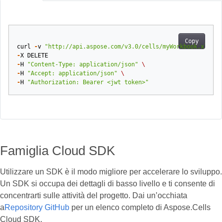
Copy
curl
-
v
"http://api.aspose.com/v3.0/cells/myWorkbook.xlsx/w
-
X
DELETE
-
H
"Content-Type: application/json"
\
-
H
"Accept: application/json"
\
-
H
"Authorization: Bearer <jwt token>"
Famiglia Cloud SDK
Utilizzare un SDK è il modo migliore per accelerare lo sviluppo.
Un SDK si occupa dei dettagli di basso livello e ti consente di
concentrarti sulle attività del progetto. Dai un’occhiata
a
Repository GitHub
per un elenco completo di Aspose.Cells
Cloud SDK.