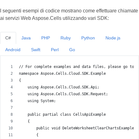
I seguenti esempi di codice mostrano come effettuare chiamate
ai servizi Web Aspose.Cells utilizzando vari SDK:
C#
Java
PHP
Ruby
Python
Node.js
Android
Swift
Perl
Go
// For complete examples and data files, please go to h
namespace Aspose.Cells.Cloud.SDK.Example
{
    using Aspose.Cells.Cloud.SDK.Api;
    using Aspose.Cells.Cloud.SDK.Request;
    using System;
    public partial class CellsApiExample
    {
        public void DeleteWorksheetClearChartsExample()
        {