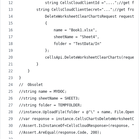
            string CellsCloudClientId ="....";//get fro
        string CellsCloudClientSecret="...";//get from 
            DeleteWorksheetClearChartsRequest request =
            {
                name = "Book1.xlsx",
                sheetName = "Sheet4",
                folder = "TestData/In"
            };
            cellsApi.DeleteWorksheetClearCharts(request
        }
    }
}
//  Obsolet
//string name = MYDOC;
//string sheetName = SHEET3;
//string folder = TEMPFOLDER;
//instance.UploadFile(folder + @"\" + name, File.Open( 
//var response = instance.CellsChartsDeleteWorksheetCle
//Assert.IsInstanceOf<CellsCloudResponse>(response, "re
//Assert.AreEqual(response.Code, 200);