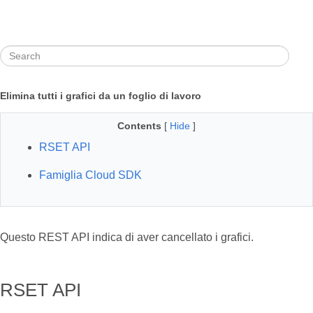
Elimina tutti i grafici da un foglio di lavoro
Contents
[
Hide
]
RSET API
Famiglia Cloud SDK
Questo REST API indica di aver cancellato i grafici.
RSET API