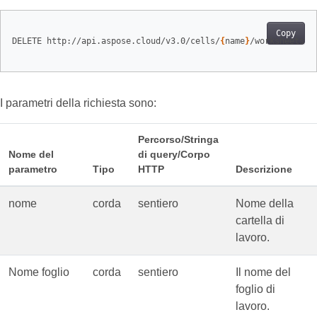
Copy
DELETE http://api.aspose.cloud/v3.0/cells/
{
name
}
/worksheets/
{
I parametri della richiesta sono:
Percorso/Stringa
Nome del
di query/Corpo
parametro
Tipo
HTTP
Descrizione
nome
corda
sentiero
Nome della
cartella di
lavoro.
Nome foglio
corda
sentiero
Il nome del
foglio di
lavoro.