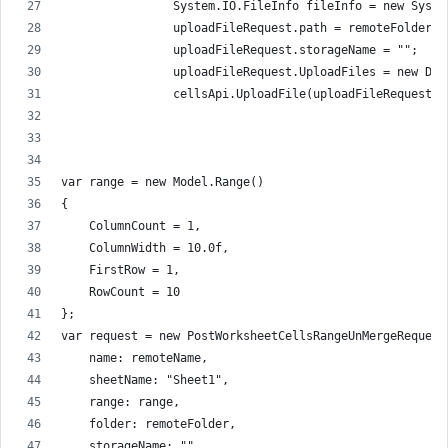
                System.IO.FileInfo fileInfo = new Syste
                uploadFileRequest.path = remoteFolder +
                uploadFileRequest.storageName = "";
                uploadFileRequest.UploadFiles = new Dic
                cellsApi.UploadFile(uploadFileRequest);
var range = new Model.Range()
{
    ColumnCount = 1,
    ColumnWidth = 10.0f,
    FirstRow = 1,
    RowCount = 10
};
var request = new PostWorksheetCellsRangeUnMergeRequest
    name: remoteName,
    sheetName: "Sheet1",
    range: range,
    folder: remoteFolder,
    storageName: ""