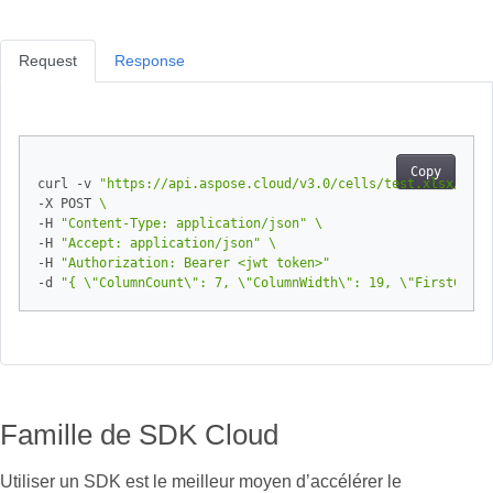
Request
Response
Copy
curl -v 
"https://api.aspose.cloud/v3.0/cells/test.xlsx/work
-X POST 
-H 
"Content-Type: application/json"
-H 
"Accept: application/json"
-H 
"Authorization: Bearer <jwt token>"
-d 
"{ \"ColumnCount\": 7, \"ColumnWidth\": 19, \"FirstColum
Famille de SDK Cloud
Utiliser un SDK est le meilleur moyen d’accélérer le