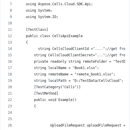
    using Aspose.Cells.Cloud.SDK.Api;
    using System;
    using System.IO;
    [TestClass]
    public class CellsApiExample
    {
          string CellsCloudClientId ="....";//get from 
        string CellsCloudClientSecret="...";//get from 
        private readonly string remoteFolder = "TestDat
        string localName = "Book1.xlsx";
        string remoteName = "remote_book1.xlsx";
        string localPath = "D:/TestData/CellsCloud";
        [TestCategory("Cells")]
        [TestMethod]
        public void Example()
        {
                UploadFileRequest uploadFileRequest = n