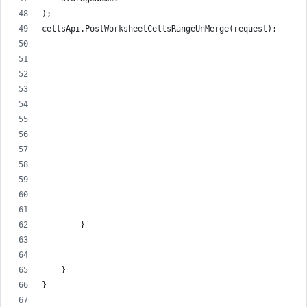
);
cellsApi.PostWorksheetCellsRangeUnMerge(request);
        }
    }
}