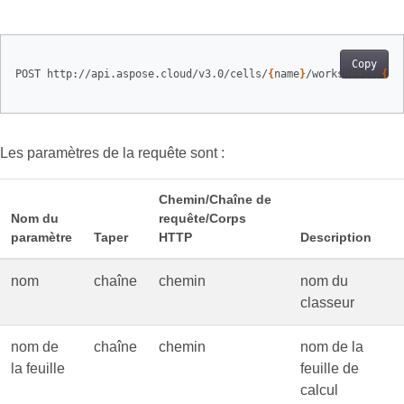
Copy
POST http://api.aspose.cloud/v3.0/cells/
{
name
}
/worksheets/
{
sh
Les paramètres de la requête sont :
Chemin/Chaîne de
Nom du
requête/Corps
paramètre
Taper
HTTP
Description
nom
chaîne
chemin
nom du
classeur
nom de
chaîne
chemin
nom de la
la feuille
feuille de
calcul