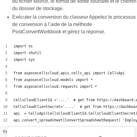
du fichier source, le format de sortie souhaité et le chemin
du dossier de stockage.
Exécuter la conversion du classeur Appelez le processus
de conversion à l’aide de la méthode
PostConvertWorkbook et gérez la réponse.
import os
import shutil
import sys
from asposecellscloud.apis.cells_api import CellsApi
from asposecellscloud.models import *
from asposecellscloud.requests import *
CellsCloudClientId ='....'  # get from https://dashboard.
CellsCloudClientSecret='....'  # get from https://dashboa
api  = CellsApi(CellsCloudClientId,CellsCloudClientSecret
api.convert_spreadsheet(ConvertSpreadsheetRequest( 'Emplo
Example_AvailableSDKs.py
hosted with ❤ by
GitHub
view raw