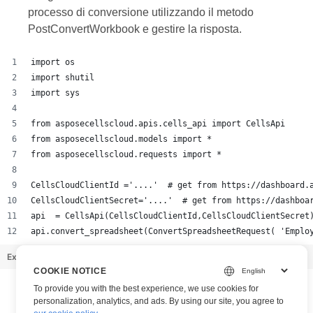
processo di conversione utilizzando il metodo
PostConvertWorkbook e gestire la risposta.
import os
import shutil
import sys
from asposecellscloud.apis.cells_api import CellsApi
from asposecellscloud.models import *
from asposecellscloud.requests import *
CellsCloudClientId ='....'  # get from https://dashboard.
CellsCloudClientSecret='....'  # get from https://dashboa
api  = CellsApi(CellsCloudClientId,CellsCloudClientSecret
api.convert_spreadsheet(ConvertSpreadsheetRequest( 'Emplo
Example_AvailableSDKs.py
hosted with ❤ by
GitHub
view raw
COOKIE NOTICE
To provide you with the best experience, we use cookies for
personalization, analytics, and ads. By using our site, you agree to