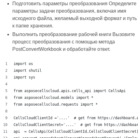
Подготовить параметры преобразования Определите
параметры задачи преобразования, включая имя
исходного файла, желаемый выходной формат и путь
к папке хранения.
Выполнить преобразование рабочей книги Вызовите
процесс преобразования с помощью метода
PostConvertWorkbook и обработайте ответ.
import os
import shutil
import sys
from asposecellscloud.apis.cells_api import CellsApi
from asposecellscloud.models import *
from asposecellscloud.requests import *
CellsCloudClientId ='....'  # get from https://dashboard.
CellsCloudClientSecret='....'  # get from https://dashboa
api  = CellsApi(CellsCloudClientId,CellsCloudClientSecret