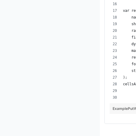
var re
    na
    sh
    ra
    fi
    dy
    ma
    re
    fo
    st
);
cellsA
ExamplePutW