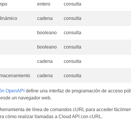
ampo
entero
consulta
 dinámico
cadena
consulta
booleano
consulta
booleano
consulta
cadena
consulta
macenamiento
cadena
consulta
ión OpenAPI
define una interfaz de programación de acceso públ
desde un navegador web.
herramienta de línea de comandos cURL para acceder fácilmente
ra cómo realizar llamadas a Cloud API con cURL.