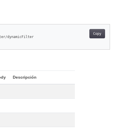
Copy
ter/dynamicFilter

ody
Descripción