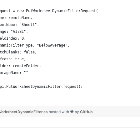
quest = new PutWorksheetDynamicFilterRequest(
me: remoteName,
eetName: "Sheet1",
nge: "A1:B1",
eldIndex: 0,
namicFilterType: "BelowAverage",
tchBlanks: false,
fresh: true,
lder: remoteFolder,
orageName: ""
pi.PutWorksheetDynamicFilter(request);
orksheetDynamicFilter.cs
hosted with ❤ by
GitHub