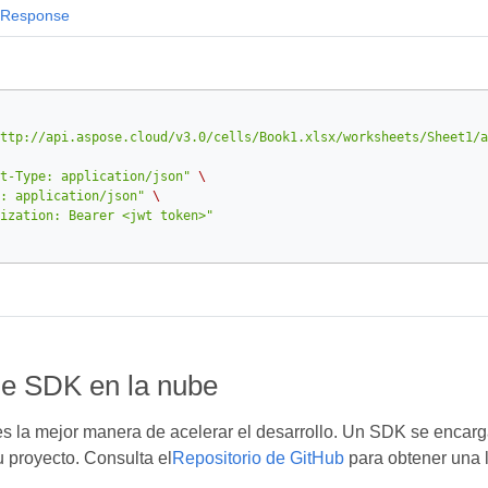
Response
ttp://api.aspose.cloud/v3.0/cells/Book1.xlsx/worksheets/Sheet1/a
t-Type: application/json"
\
: application/json"
\
ization: Bearer <jwt token>"
de SDK en la nube
 la mejor manera de acelerar el desarrollo. Un SDK se encarga 
u proyecto. Consulta el
Repositorio de GitHub
para obtener una 