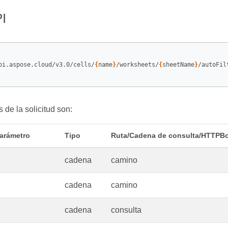
I
pi.aspose.cloud/v3.0/cells/
{
name
}
/worksheets/
{
sheetName
}
/autoFil
 de la solicitud son:
arámetro
Tipo
Ruta/Cadena de consulta/HTTPB
cadena
camino
cadena
camino
cadena
consulta