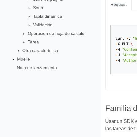
Request
Sonó
Tabla dinámica
Validación
Operación de hoja de cálculo
curl
-
v
"h
Tarea
-
X
PUT
\
-
H
"Conten
Otra característica
-
H
"Accept
Muelle
-
H
"Author
Nota de lanzamiento
Familia 
Usar un SDK es
las tareas de t