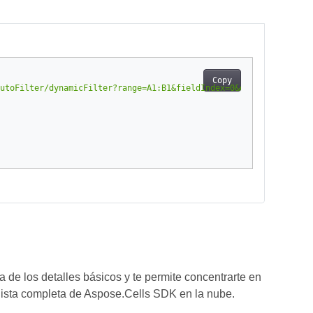
Copy
utoFilter/dynamicFilter?range=A1:B1&fieldIndex=0&dynamicFilterTy
de los detalles básicos y te permite concentrarte en
lista completa de Aspose.Cells SDK en la nube.