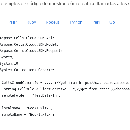
 ejemplos de código demuestran cómo realizar llamadas a los s
PHP
Ruby
Node.js
Python
Perl
Go
Aspose.Cells.Cloud.SDK.Api;
Aspose.Cells.Cloud.SDK.Model;
Aspose.Cells.Cloud.SDK.Request;
System;
System.IO;
System.Collections.Generic;
 CellsCloudClientId ="....";//get from https://dashboard.aspose.
  string CellsCloudClientSecret="...";//get from https://dashboa
 remoteFolder = "TestData/In";
 localName = "Book1.xlsx";
 remoteName = "Book1.xlsx";