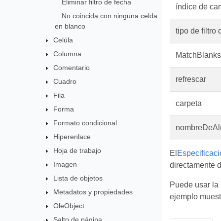
Eliminar filtro de fecha
índice de c
No coincida con ninguna celda
en blanco
tipo de filtro
Celúla
Columna
MatchBlanks
Comentario
refrescar
Cuadro
Fila
carpeta
Forma
Formato condicional
nombreDeAl
Hiperenlace
Hoja de trabajo
El
Especificac
Imagen
directamente 
Lista de objetos
Puede usar la 
Metadatos y propiedades
ejemplo muest
OleObject
Salto de página