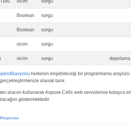
eTürü
sicim
sorgu
Boolean
sorgu
Boolean
sorgu
sicim
sorgu
ı
sicim
sorgu
depolama 
pesifikasyonu
herkesin erişebileceği bir programlama arayüzü 
gerçekleştirmenize olanak tanır.
ırı aracını kullanarak Aspose.Cells web servislerine kolayca eri
ılacağını göstermektedir.
Response