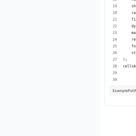
    sh
    ra
    fi
    dy
    ma
    re
    fo
    st
);
cellsA
ExamplePutW