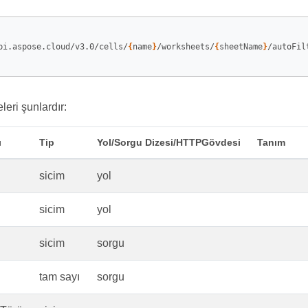
pi.aspose.cloud/v3.0/cells/
{
name
}
/worksheets/
{
sheetName
}
/autoFil
leri şunlardır:
ı
Tip
Yol/Sorgu Dizesi/HTTPGövdesi
Tanım
sicim
yol
sicim
yol
sicim
sorgu
tam sayı
sorgu