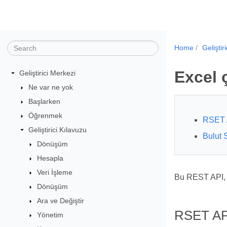
Home
Geliştir
Excel ç
Geliştirici Merkezi
Ne var ne yok
Başlarken
Öğrenmek
RSET 
Geliştirici Kılavuzu
Bulut 
Dönüşüm
Hesapla
Veri İşleme
Bu REST API, 
Dönüşüm
Ara ve Değiştir
RSET AP
Yönetim