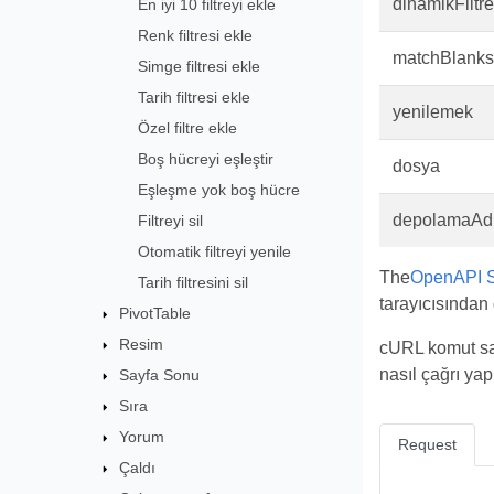
dinamikFiltr
En iyi 10 filtreyi ekle
Renk filtresi ekle
matchBlanks
Simge filtresi ekle
Tarih filtresi ekle
yenilemek
Özel filtre ekle
Boş hücreyi eşleştir
dosya
Eşleşme yok boş hücre
depolamaAd
Filtreyi sil
Otomatik filtreyi yenile
The
OpenAPI S
Tarih filtresini sil
tarayıcısından 
PivotTable
Resim
cURL komut sat
nasıl çağrı yap
Sayfa Sonu
Sıra
Yorum
Request
Çaldı