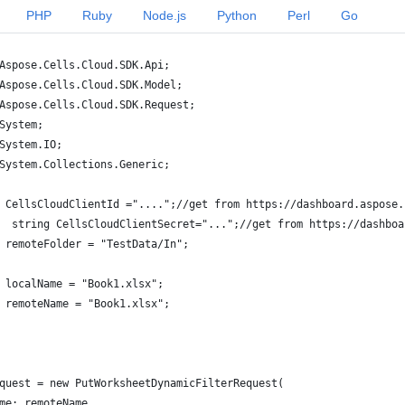
PHP
Ruby
Node.js
Python
Perl
Go
Aspose.Cells.Cloud.SDK.Api;
Aspose.Cells.Cloud.SDK.Model;
Aspose.Cells.Cloud.SDK.Request;
System;
System.IO;
System.Collections.Generic;
 CellsCloudClientId ="....";//get from https://dashboard.aspose.
  string CellsCloudClientSecret="...";//get from https://dashboa
 remoteFolder = "TestData/In";
 localName = "Book1.xlsx";
 remoteName = "Book1.xlsx";
quest = new PutWorksheetDynamicFilterRequest(
me: remoteName,