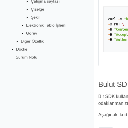
Çalışma sayfası
Çizelge
Şekil
curl
-
v
"h
-
X
PUT
\
Elektronik Tablo İşlemi
-
H
"Conten
Görev
-
H
"Accept
-
H
"Author
Diğer Özellik
Docke
Sürüm Notu
Bulut SD
Bir SDK kullanm
odaklanmanızı 
Aşağıdaki kod 