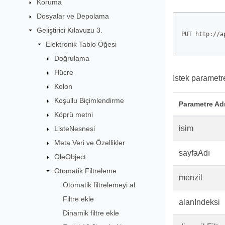
Koruma
Dosyalar ve Depolama
Geliştirici Kılavuzu 3.
PUT http://a
Elektronik Tablo Öğesi
Doğrulama
Hücre
İstek parametre
Kolon
Koşullu Biçimlendirme
Parametre Ad
Köprü metni
isim
ListeNesnesi
Meta Veri ve Özellikler
sayfaAdı
OleObject
Otomatik Filtreleme
menzil
Otomatik filtrelemeyi al
Filtre ekle
alanIndeksi
Dinamik filtre ekle