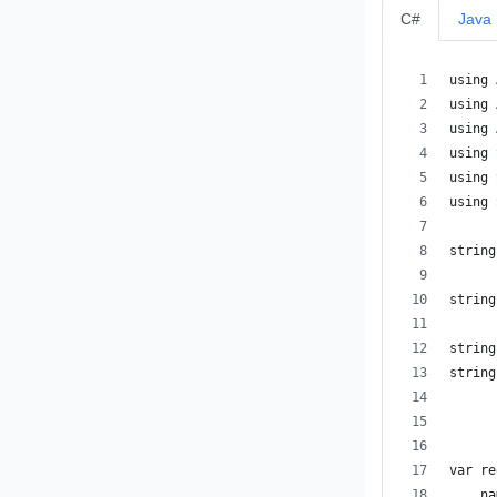
C#
Java
using 
using 
using 
using 
using 
using 
string
      
string
string
string
var re
    na