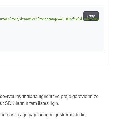
Copy
utoFilter/dynamicFilter?range=A1:B1&fieldIndex=0&dynamicFilterTy
iyeli ayrıntılarla ilgilenir ve proje görevlerinize
 SDK’larının tam listesi için.
ne nasıl çağrı yapılacağını göstermektedir: