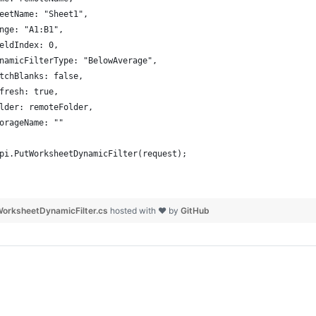
eetName: "Sheet1",
nge: "A1:B1",
eldIndex: 0,
namicFilterType: "BelowAverage",
tchBlanks: false,
fresh: true,
lder: remoteFolder,
orageName: ""
pi.PutWorksheetDynamicFilter(request);
orksheetDynamicFilter.cs
hosted with ❤ by
GitHub