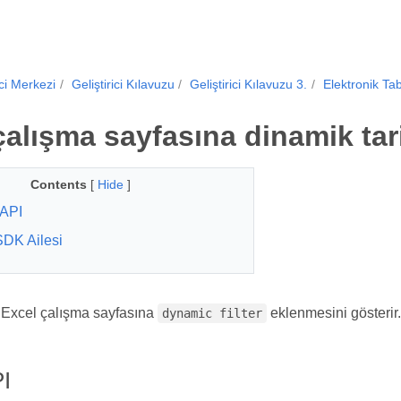
ici Merkezi
Geliştirici Kılavuzu
Geliştirici Kılavuzu 3.
Elektronik Ta
alışma sayfasına dinamik tarih
Contents
[
Hide
]
API
SDK Ailesi
Excel çalışma sayfasına
eklenmesini gösterir
dynamic filter
I