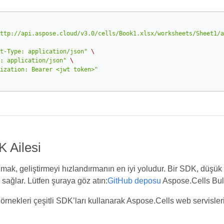
ttp://api.aspose.cloud/v3.0/cells/Book1.xlsx/worksheets/Sheet1/a
t-Type: application/json"
\
: application/json"
\
ization: Bearer <jwt token>"
K Ailesi
ak, geliştirmeyi hızlandırmanın en iyi yoludur. Bir SDK, düşük sev
sağlar. Lütfen şuraya göz atın:
GitHub deposu
Aspose.Cells Bulut
örnekleri çeşitli SDK’ları kullanarak Aspose.Cells web servisleri