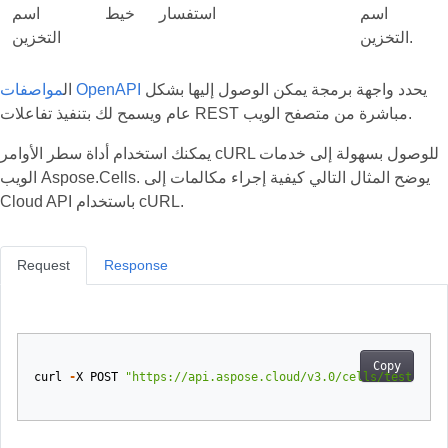
اسم
استفسار
خيط
اسم
التخزين.
التخزين
يحدد واجهة برمجة يمكن الوصول إليها بشكل
مواصفات OpenAPI
ال
عام ويسمح لك بتنفيذ تفاعلات REST مباشرة من متصفح الويب.
يمكنك استخدام أداة سطر الأوامر cURL للوصول بسهولة إلى خدمات
الويب Aspose.Cells. يوضح المثال التالي كيفية إجراء مكالمات إلى
Cloud API باستخدام cURL.
Request
Response
Copy
curl
-
X
POST
"https://api.aspose.cloud/v3.0/cells/test.xlsx