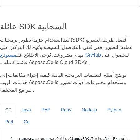
عائلة SDK السحابية
يُعد استخدام حزمة تطوير برمجيات (SDK) أفضل طريقة لتسريع
عملية التطوير. فهي تُعنى بالتفاصيل البسيطة وتُتيح لك التركيز على
للحصول على
مستودع GitHub
مهام مشروعك. يُرجى الاطلاع على
قائمة كاملة بـ Aspose.Cells Cloud SDKs.
توضح أمثلة التعليمات البرمجية التالية كيفية إجراء مكالمات إلى
خدمات الويب Aspose.Cells باستخدام مجموعات أدوات تطوير
البرامج المختلفة:
C#
Java
PHP
Ruby
Node.js
Python
Perl
Go
namespace Aspose.Cells.Cloud.SDK.Tests.Api.Example