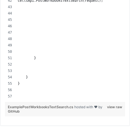
cellsApi.PostWorkbooksTextSearch(request);
        }
    }
}
ExamplePostWorkbooksTextSearch.cs
hosted with ❤ by
view raw
GitHub