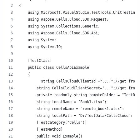
{
    using Microsoft.VisualStudio.TestTools.UnitTesting;
    using Aspose.Cells.Cloud.SDK.Request;
    using System.Collections.Generic;
    using Aspose.Cells.Cloud.SDK.Api;
    using System;
    using System.IO;
    [TestClass]
    public class CellsApiExample
    {
          string CellsCloudClientId ="....";//get from 
        string CellsCloudClientSecret="...";//get from 
        private readonly string remoteFolder = "TestDat
        string localName = "Book1.xlsx";
        string remoteName = "remote_book1.xlsx";
        string localPath = "D:/TestData/CellsCloud";
        [TestCategory("Cells")]
        [TestMethod]
        public void Example()